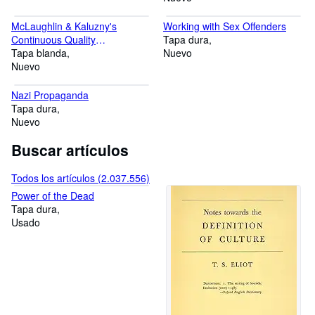
McLaughlin & Kaluzny's
Working with Sex Offenders
Continuous Quality
Tapa dura
Improvement in Health Care
Tapa blanda
Nuevo
Nuevo
Nazi Propaganda
Tapa dura
Nuevo
Buscar artículos
Todos los artículos (2.037.556)
Power of the Dead
Tapa dura
Usado