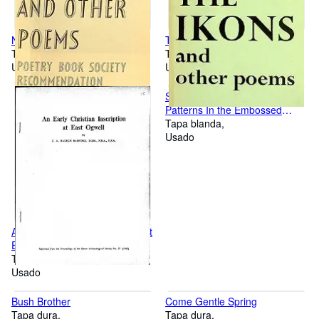
Nightwalker and Other Poems
The Ikons and other poems
Tapa dura
Tapa dura
Usado
Usado
Some Vine Scrolls and other
Patterns In the Embossed
Metal from Dumfriesshire
Tapa blanda
Usado
An Early Christian Inscription at
East Ogwell.
Tapa blanda
Usado
Bush Brother
Come Gentle Spring
Tapa dura
Tapa dura