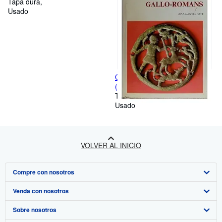
Tapa dura
Usado
Celts and Gallo-Romans
(Ancient Civilizations)
Tapa dura
Usado
VOLVER AL INICIO
Compre con nosotros
Venda con nosotros
Búsqueda avanzada
Sobre nosotros
Colecciones
Comenzar a vender