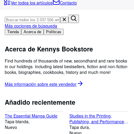
Colecciones
Ver todos los artículos
Contacto
Libros antiguos
Arte y coleccionismo
Más opciones de búsqueda
Vendedores
Tienda
Acerca de
Políticas
Comenzar a vender
Acerca de Kennys Bookstore
Ayuda
Find hundreds of thousands of new, secondhand and rare books
CERRAR
in our holdings  including latest bestsellers, fiction and non-fiction
books, biographies, cookbooks, history and much more!
Más información sobre este
vendedor
Añadido recientemente
The Essential Manga Guide
Studies in the Printing,
Tapa blanda
Publishing, and Performance of
Nuevo
Music in the 16th Century
Tapa dura
Nuevo