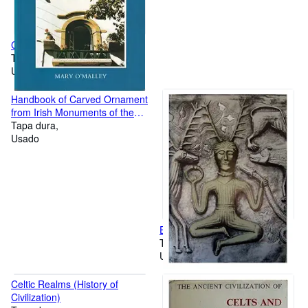
Consideration of Silk
Tapa blanda
Usado
Handbook of Carved Ornament
from Irish Monuments of the
Christian Period.
Tapa dura
Usado
Early Celtic Art
Tapa dura
Usado
Celtic Realms (History of
Civilization)