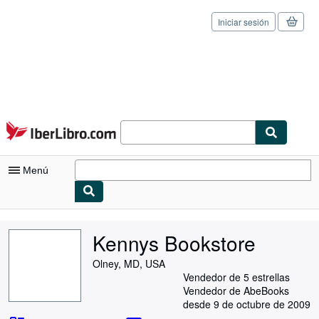
Iniciar sesión
Pasar al contenido principal
IberLibro.com
Menú
Mi cuenta
Kennys Bookstore
Consultar mis pedidos
Olney, MD, USA
Cerrar sesión
Vendedor de 5 estrellas
Vendedor de AbeBooks
Búsqueda avanzada
desde 9 de octubre de 2009