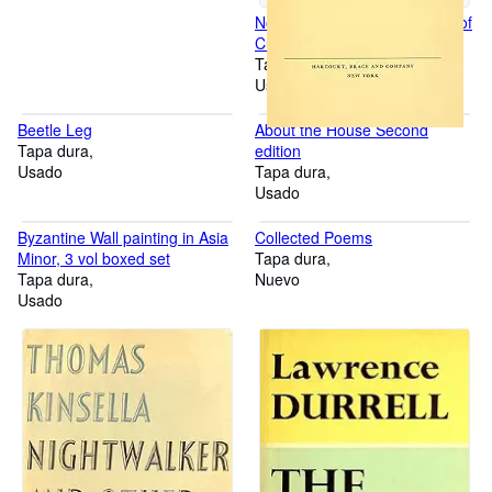
Notes Towards the Definition of
Culture
Tapa dura
Usado
Beetle Leg
About the House Second
Tapa dura
edition
Usado
Tapa dura
Usado
Byzantine Wall painting in Asia
Collected Poems
Minor, 3 vol boxed set
Tapa dura
Tapa dura
Nuevo
Usado