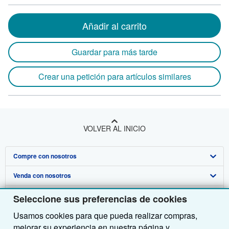
Añadir al carrito
Guardar para más tarde
Crear una petición para artículos similares
VOLVER AL INICIO
Compre con nosotros
Venda con nosotros
Búsqueda avanzada
Sobre nosotros
Colecciones
Comenzar a vender
Seleccione sus preferencias de cookies
Usamos cookies para que pueda realizar compras,
Obtener Ayuda
Mi cuenta
Únase a nuestro programa de afiliados
Sobre IberLibro
mejorar su experiencia en nuestra página y