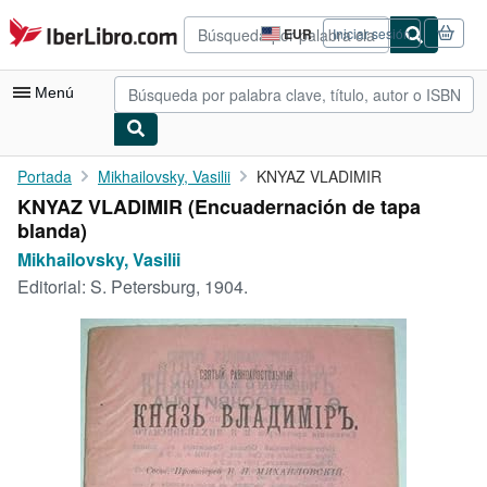
Pasar al contenido principal
IberLibro.com
EUR
Iniciar sesión
Preferencias
de
compra
Menú
del
sitio.
Mi cuenta
Portada
Mikhailovsky, Vasilii
KNYAZ VLADIMIR
KNYAZ VLADIMIR (Encuadernación de tapa
Consultar mis pedidos
blanda)
Búsqueda avanzada
Mikhailovsky, Vasilii
Editorial:
S. Petersburg, 1904.
Colecciones
Libros antiguos
Arte y coleccionismo
Vendedores
Comenzar a vender
Ayuda