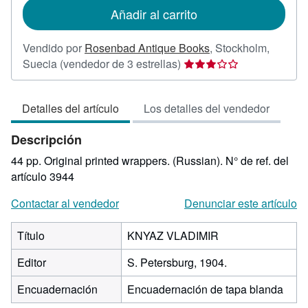
de
Añadir al carrito
envío
Vendido por
Rosenbad Antique Books
,
Stockholm,
Calificación
Suecia
(vendedor de 3 estrellas)
del
vendedor:
Detalles del artículo
Los detalles del vendedor
3
de
Descripción
5
estrellas
44 pp. Original printed wrappers. (Russian).
N° de ref. del
artículo 3944
Contactar al vendedor
Denunciar este artículo
Título
KNYAZ VLADIMIR
Editor
S. Petersburg, 1904.
Encuadernación
Encuadernación de tapa blanda