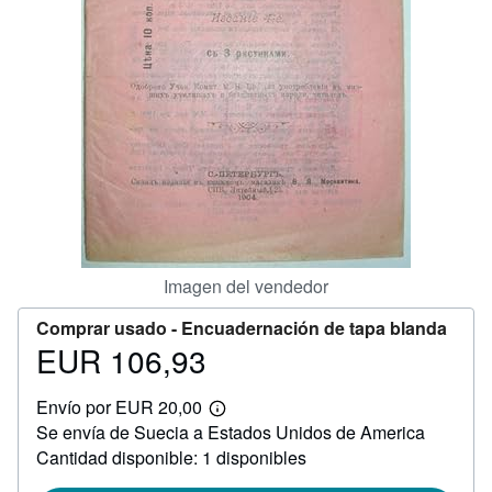
CERRAR
Imagen del vendedor
Comprar usado -
Encuadernación de tapa blanda
EUR 106,93
Precio
EUR
Envío por EUR 20,00
106,93
Más
Se envía de Suecia a Estados Unidos de America
información
sobre
Cantidad disponible: 1 disponibles
las
tarifas