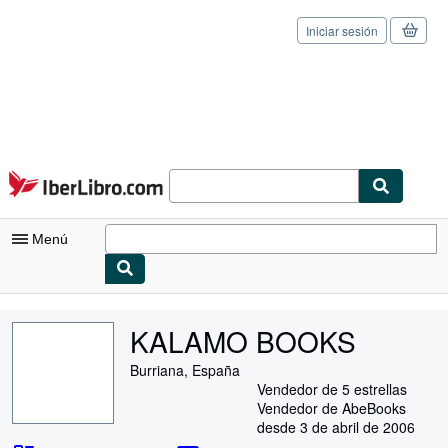
Iniciar sesión
Pasar al contenido principal
IberLibro.com
Menú
Mi cuenta
KALAMO BOOKS
Consultar mis pedidos
Burriana, España
Cerrar sesión
Vendedor de 5 estrellas
Vendedor de AbeBooks
Búsqueda avanzada
desde 3 de abril de 2006