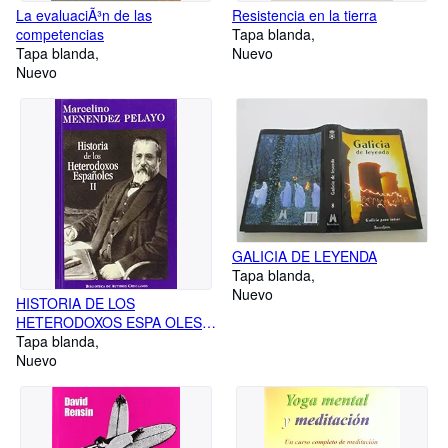
La evaluaciÃ³n de las
Resistencia en la tierra
competencias
Tapa blanda
Tapa blanda
Nuevo
Nuevo
GALICIA DE LEYENDA
Tapa blanda
Nuevo
HISTORIA DE LOS
HETERODOXOS ESPA OLES.
II: PROTESTANTISMO Y
Tapa blanda
SECTAS MISTICAS. REG
Nuevo