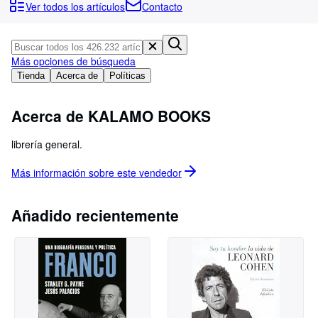
Colecciones
Ver todos los artículos
Contacto
Libros antiguos
Arte y coleccionismo
Más opciones de búsqueda
Vendedores
Tienda
Acerca de
Políticas
Comenzar a vender
Acerca de KALAMO BOOKS
Ayuda
librería general.
CERRAR
Más información sobre este
vendedor
Añadido recientemente