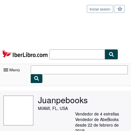
Iniciar sesión
Pasar al contenido principal
IberLibro.com
Menú
Mi cuenta
Juanpebooks
Consultar mis pedidos
MIAMI, FL, USA
Cerrar sesión
Vendedor de 4 estrellas
Vendedor de AbeBooks
Búsqueda avanzada
desde 22 de febrero de
2019