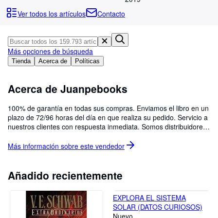
Colecciones
Ver todos los artículos
Contacto
Libros antiguos
Arte y coleccionismo
Más opciones de búsqueda
Vendedores
Tienda
Acerca de
Políticas
Comenzar a vender
Acerca de Juanpebooks
Ayuda
CERRAR
100% de garantía en todas sus compras. Enviamos el libro en un
plazo de 72/96 horas del día en que realiza su pedido. Servicio a
nuestros clientes con respuesta inmediata. Somos distribuidores
oficiales mayoristas y minoristas. Puede consultarnos
escribiendonos por cotizaciones.
Más información sobre este
vendedor
Añadido recientemente
EXPLORA EL SISTEMA
SOLAR (DATOS CURIOSOS)
Nuevo