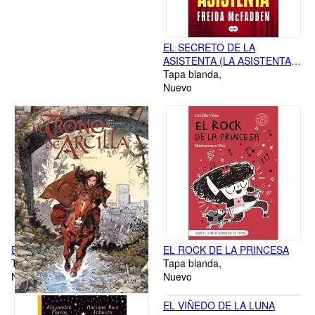
EL SECRETO DE LA
ASISTENTA (LA ASISTENTA
02)
Tapa blanda
Nuevo
EL TRONO DE ARCILLA 02
EL ROCK DE LA PRINCESA
Tapa dura
Tapa blanda
Nuevo
Nuevo
EL VIÑEDO DE LA LUNA