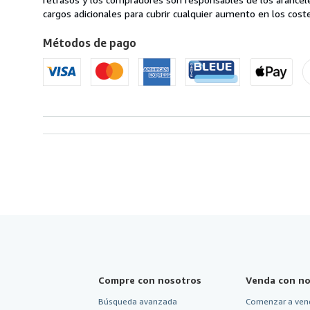
Francia
cargos adicionales para cubrir cualquier aumento en los coste
a
Métodos de pago
Estados
Unidos
de
America
Compre con nosotros
Venda con no
Búsqueda avanzada
Comenzar a ven