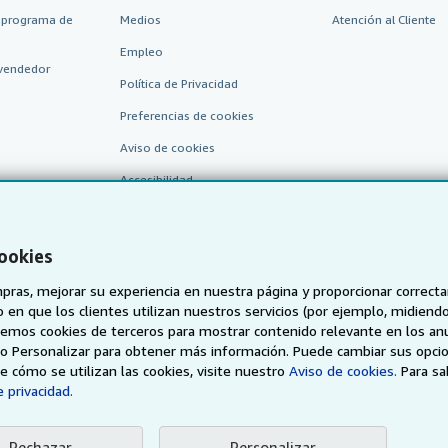
 programa de
Medios
Atención al Cliente
Empleo
vendedor
Política de Privacidad
Preferencias de cookies
Aviso de cookies
Accesibilidad
cookies
pras, mejorar su experiencia en nuestra página y proporcionar correc
 que los clientes utilizan nuestros servicios (por ejemplo, midiendo las
aremos cookies de terceros para mostrar contenido relevante en los an
o o Personalizar para obtener más información. Puede cambiar sus opci
AbeBooks.de
AbeBooks.fr
AbeBooks.it
AbeBooks Aus/
 cómo se utilizan las cookies, visite nuestro
Aviso de cookies.
Para s
 privacidad.
BookFinder.com
Encuentre cualquier libro al mejor precio
Rechazar
Personalizar