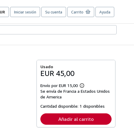
UR
Iniciar sesión
Su cuenta
Carrito
Ayuda
referencias
e
ompra
el
itio.
Usado
EUR 45,00
Envío por EUR 15,00
Más
Se envía de Francia a Estados Unidos
información
sobre
de America
las
tarifas
Cantidad disponible:
1 disponibles
de
envío
Añadir al carrito