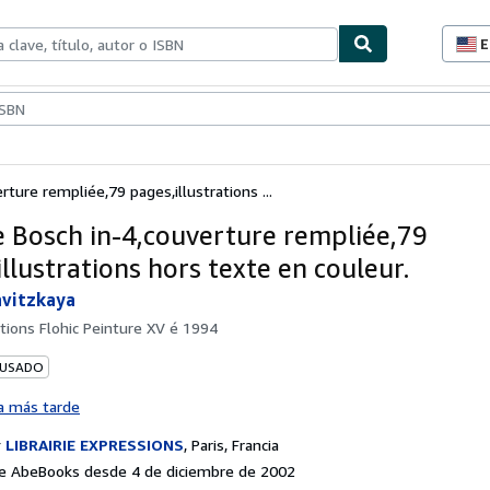
E
P
d
c
ionismo
Vendedores
Comenzar a vender
d
s
ture rempliée,79 pages,illustrations ...
 Bosch in-4,couverture rempliée,79
llustrations hors texte en couleur.
avitzkaya
itions Flohic Peinture XV é 1994
 USADO
a más tarde
r
LIBRAIRIE EXPRESSIONS
,
Paris, Francia
e AbeBooks desde 4 de diciembre de 2002