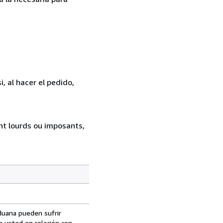
, al hacer el pedido,
ent lourds ou imposants,
aduana pueden sufrir
n usted en relación con