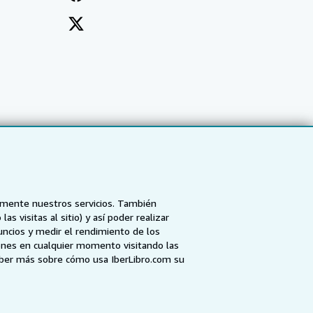
tamente nuestros servicios. También
 visitas al sitio) y así poder realizar
uncios y medir el rendimiento de los
ones en cualquier momento visitando las
NZ
AbeBooks.ca
ZVAB.com
aber más sobre cómo usa IberLibro.com su