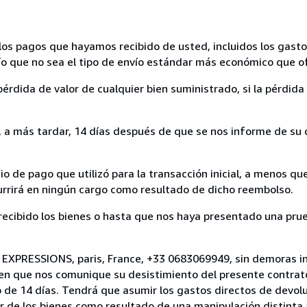
los pagos que hayamos recibido de usted, incluidos los gasto
nvío que no sea el tipo de envío estándar más económico que 
rdida de valor de cualquier bien suministrado, si la pérdida 
a más tardar, 14 días después de que se nos informe de su d
 de pago que utilizó para la transacción inicial, a menos q
currirá en ningún cargo como resultado de dicho reembolso.
cibido los bienes o hasta que nos haya presentado una prue
E EXPRESSIONS, paris, France, +33 0683069949, sin demoras in
 en que nos comunique su desistimiento del presente contrato
 de 14 días. Tendrá que asumir los gastos directos de devolu
r de los bienes como resultado de una manipulación distinta 