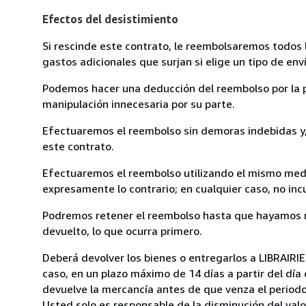
Efectos del desistimiento
Si rescinde este contrato, le reembolsaremos todos 
gastos adicionales que surjan si elige un tipo de e
Podemos hacer una deducción del reembolso por la pé
manipulación innecesaria por su parte.
Efectuaremos el reembolso sin demoras indebidas y, 
este contrato.
Efectuaremos el reembolso utilizando el mismo medio
expresamente lo contrario; en cualquier caso, no in
Podremos retener el reembolso hasta que hayamos re
devuelto, lo que ocurra primero.
Deberá devolver los bienes o entregarlos a LIBRAIRI
caso, en un plazo máximo de 14 días a partir del día
devuelve la mercancía antes de que venza el periodo
Usted solo es responsable de la disminución del valo