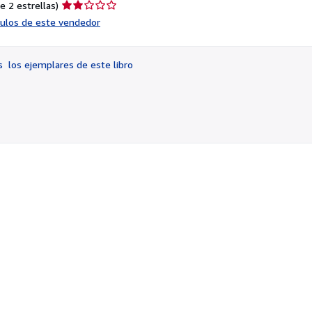
Calificación
e 2 estrellas)
del
ículos de este vendedor
vendedor:
2
de
os
los ejemplares de este libro
5
estrellas