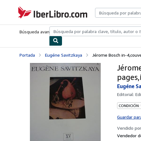
Pasar al contenido principal
IberLibro.com
Búsqueda avanzada
Colecciones
Libros antiguos
Arte y colecc
Portada
Eugéne Savitzkaya
Jérome Bosch in-4,couver
Jérome
pages,i
Eugéne S
Editorial:
Ed
CONDICIÓN:
Guardar par
Vendido po
Vendedor d