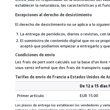
establecer la naturaleza, las características y el fu
Excepciones al derecho de desistimiento
El derecho de desistimiento no se aplica a lo siguien
La entrega de periódicos, diarios o revistas, con l
El suministro de contenido digital que no se propo
aceptó que podíamos empezar a entregarlo y que n
Condiciones de envío
Les frais de port sont calculés sur la base d'un livr
vous serez informé que des frais de transports sup
Tarifas de envío de Francia a Estados Unidos de A
De 12 a 15 días 
Cantidad
Tarifas
del
Primer artículo
EUR 15.00
pedido
de
envío
Los plazos de entrega los establecen los vendedores y varían
de
retrasos y los compradores son responsables de los arancel