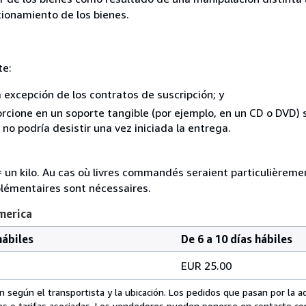
ncionamiento de los bienes.
te:
a excepción de los contratos de suscripción; y
rcione en un soporte tangible (por ejemplo, en un CD o DVD) si
o podría desistir una vez iniciada la entrega.
e = un kilo. Au cas où livres commandés seraient particulièrem
plémentaires sont nécessaires.
merica
hábiles
De 6 a 10 días hábiles
EUR 25.00
 según el transportista y la ubicación. Los pedidos que pasan por la 
es o tarifas asociadas. Los vendedores pueden ponerse en contacto co