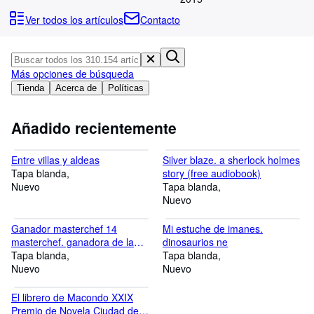
Colecciones
Ver todos los artículos
Contacto
Libros antiguos
Arte y coleccionismo
Más opciones de búsqueda
Vendedores
Tienda
Acerca de
Políticas
Comenzar a vender
Añadido recientemente
Ayuda
CERRAR
Entre villas y aldeas
Silver blaze. a sherlock holmes
Tapa blanda
story (free audiobook)
Nuevo
Tapa blanda
Nuevo
Ganador masterchef 14
Mi estuche de imanes.
masterchef. ganadora de la
dinosaurios ne
temporada 14
Tapa blanda
Tapa blanda
Nuevo
Nuevo
El librero de Macondo XXIX
Premio de Novela Ciudad de