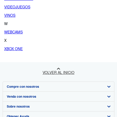
VIDEOJUEGOS
VINOS
W
WEBCAMS
X
XBOX ONE
VOLVER AL INICIO
Compre con nosotros
Venda con nosotros
Búsqueda avanzada
Sobre nosotros
Colecciones
Comenzar a vender
Obtener Ayuda
Mi cuenta
Únase a nuestro programa de afiliados
Sobre IberLibro