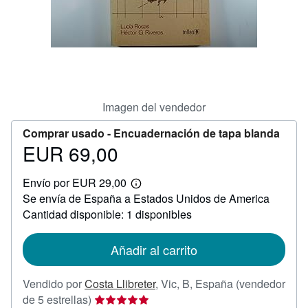
CERRAR
Imagen del vendedor
Comprar usado -
Encuadernación de tapa blanda
EUR 69,00
Precio
EUR
Envío por EUR 29,00
69,00
Más
Se envía de España a Estados Unidos de America
información
sobre
Cantidad disponible: 1 disponibles
las
tarifas
de
Añadir al carrito
envío
Vendido por
Costa Llibreter
,
Vic, B, España
(vendedor
Calificación
de 5 estrellas)