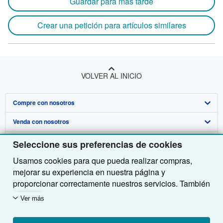
Guardar para más tarde
Crear una petición para artículos similares
VOLVER AL INICIO
Compre con nosotros
Venda con nosotros
Búsqueda avanzada
Sobre nosotros
Colecciones
Comenzar a vender
Seleccione sus preferencias de cookies
Usamos cookies para que pueda realizar compras,
Obtener Ayuda
Mi cuenta
Únase a nuestro programa de afiliados
Sobre IberLibro
mejorar su experiencia en nuestra página y
Otras compañías de AbeBooks
Mis pedidos
Recomiende un vendedor
Medios
Preguntas frecuentes y guías
proporcionar correctamente nuestros servicios. También
utilizamos cookies para comprender el modo en que los
Siga a IberLibro
Ver carrito
Empleo
Atención al Cliente
AbeBooks.com
Ver más
clientes utilizan nuestros servicios (por ejemplo,
midiendo las visitas al sitio) y así poder realizar
Política de Privacidad
AbeBooks.co.uk