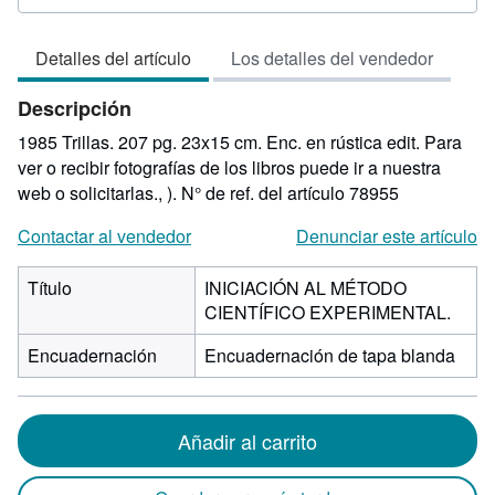
del
vendedor:
Detalles del artículo
Los detalles del vendedor
5
de
Descripción
5
estrellas
1985 Trillas. 207 pg. 23x15 cm. Enc. en rústica edit. Para
ver o recibir fotografías de los libros puede ir a nuestra
web o solicitarlas., ).
N° de ref. del artículo 78955
Contactar al vendedor
Denunciar este artículo
Título
INICIACIÓN AL MÉTODO
CIENTÍFICO EXPERIMENTAL.
Encuadernación
Encuadernación de tapa blanda
Añadir al carrito