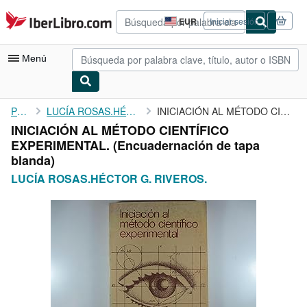
Pasar al contenido principal
IberLibro.com
EUR
Iniciar sesión
Preferencias
de
compra
Menú
del
sitio.
Mi cuenta
Portada
LUCÍA ROSAS.HÉCTOR G. RIVEROS.
INICIACIÓN AL MÉTODO CIENTÍFICO EXPERIMENTAL.
INICIACIÓN AL MÉTODO CIENTÍFICO
Consultar mis pedidos
EXPERIMENTAL. (Encuadernación de tapa
Búsqueda avanzada
blanda)
LUCÍA ROSAS.HÉCTOR G. RIVEROS.
Colecciones
Libros antiguos
Arte y coleccionismo
Vendedores
Comenzar a vender
Ayuda