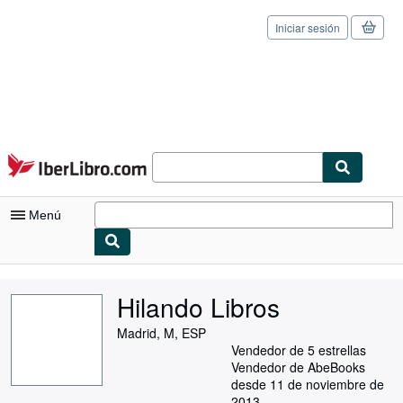
Iniciar sesión
Pasar al contenido principal
IberLibro.com
Menú
Mi cuenta
Hilando Libros
Consultar mis pedidos
Madrid, M, ESP
Cerrar sesión
Vendedor de 5 estrellas
Vendedor de AbeBooks
Búsqueda avanzada
desde 11 de noviembre de
2013