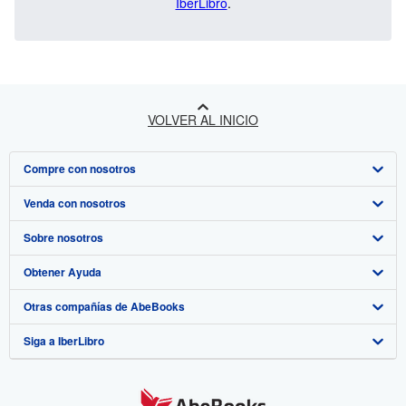
IberLibro
.
VOLVER AL INICIO
Compre con nosotros
Venda con nosotros
Búsqueda avanzada
Sobre nosotros
Colecciones
Comenzar a vender
Obtener Ayuda
Mi cuenta
Únase a nuestro programa de afiliados
Sobre IberLibro
Otras compañías de AbeBooks
Mis pedidos
Recomiende un vendedor
Medios
Preguntas frecuentes y guías
Siga a IberLibro
Ver carrito
Empleo
Atención al Cliente
AbeBooks.com
Política de Privacidad
AbeBooks.co.uk