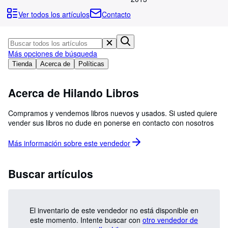
Colecciones
Ver todos los artículos
Contacto
Libros antiguos
Arte y coleccionismo
Más opciones de búsqueda
Vendedores
Tienda
Acerca de
Políticas
Comenzar a vender
Acerca de Hilando Libros
Ayuda
CERRAR
Compramos y vendemos libros nuevos y usados. Si usted quiere
vender sus libros no dude en ponerse en contacto con nosotros
Más información sobre este
vendedor
Buscar artículos
El inventario de este vendedor no está disponible en
este momento.
Intente buscar con
otro vendedor de