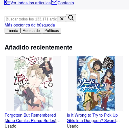
Colecciones
Ver todos los artículos
Contacto
Libros antiguos
Arte y coleccionismo
Más opciones de búsqueda
Vendedores
Tienda
Acerca de
Políticas
Comenzar a vender
Añadido recientemente
Ayuda
CERRAR
Forgotten But Remembered
Is It Wrong to Try to Pick Up
(Juno Comics Pierce Series)
Girls in a Dungeon? Sword
(Japanese Language Book)
Usado
Oratoria Vol. 2 (GA Bunko)
Usado