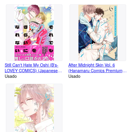
(Japanese Language Book)
Still Can't Hate My Oshi (B's-
After Midnight Skin Vol. 6
LOVEY COMICS) (Japanese
(Hanamaru Comics Premium)
Language Book)
Usado
(Japanese Language Book)
Usado