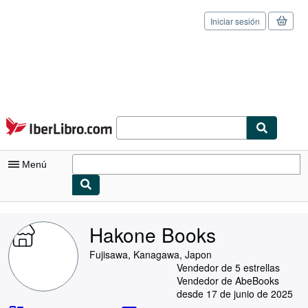
Iniciar sesión
Pasar al contenido principal
IberLibro.com
Menú
Mi cuenta
Hakone Books
Consultar mis pedidos
Fujisawa, Kanagawa, Japon
Cerrar sesión
Vendedor de 5 estrellas
Vendedor de AbeBooks
Búsqueda avanzada
desde 17 de junio de 2025