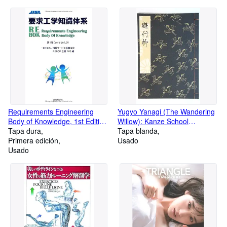
Requirements Engineering
Yugyo Yanagi (The Wandering
Body of Knowledge, 1st Edition
Willow): Kanze School
(Japanese Language Book)
Tapa dura
Definitive Noh Play Text
Tapa blanda
Primera edición
(Japanese Language Book)
Usado
Usado