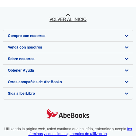
VOLVER AL INICIO
Compre con nosotros
Venda con nosotros
Búsqueda avanzada
Sobre nosotros
Colecciones
Comenzar a vender
Obtener Ayuda
Mi cuenta
Únase a nuestro programa de afiliados
Sobre IberLibro
Otras compañías de AbeBooks
Mis pedidos
Recomiende un vendedor
Medios
Preguntas frecuentes y guías
Siga a IberLibro
Ver carrito
Empleo
Atención al Cliente
AbeBooks.com
Política de Privacidad
AbeBooks.co.uk
Preferencias de cookies
AbeBooks.de
Aviso de cookies
AbeBooks.fr
Utilizando la página web, usted confirma que ha leído, entendido y acepta
los
términos y condiciones generales de utilización
.