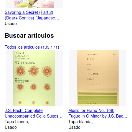
Savoring a Secret (Part 2)
(Dear+ Comics) (Japanese
Language Book)
Usado
Buscar artículos
Todos los artículos (133.171)
J.S. Bach: Complete
Music for Piano No. 109:
Unaccompanied Cello Suites
Fugue in G Minor by J.S. Bach,
(Zen-On Music Score)
Tapa blanda
Edited by Tan Goto (Japanese
Tapa blanda
(Japanese Language Book)
Usado
Language Book)
Usado