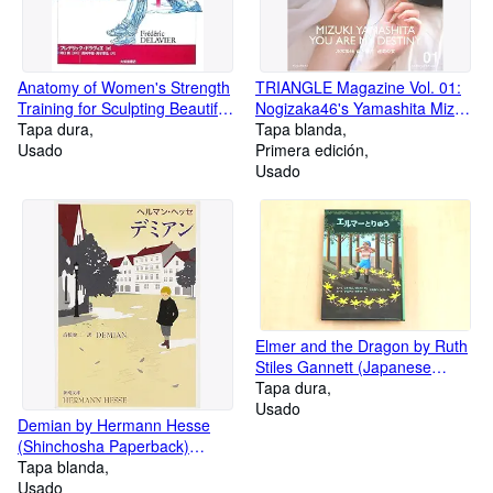
Anatomy of Women's Strength
TRIANGLE Magazine Vol. 01:
Training for Sculpting Beautiful
Nogizaka46's Yamashita Mizuki
Body Lines (Japanese
Tapa dura
Cover Feature (Japanese
Tapa blanda
Language Book)
Usado
Language Book)
Primera edición
Usado
Elmer and the Dragon by Ruth
Stiles Gannett (Japanese
Edition) (Japanese Language
Tapa dura
Book)
Usado
Demian by Hermann Hesse
(Shinchosha Paperback)
(Japanese Language Book)
Tapa blanda
Usado