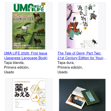
UMA LIFE 2026: First Issue
The Tale of Genji, Part Two:
(Japanese Language Book)
21st Century Edition for Young
Tapa blanda
Readers (Vol. 6) (Japanese
Tapa dura
Primera edición
Language Book)
Primera edición
Usado
Usado