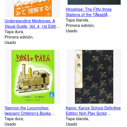
Hiroshige: The Fifty-three
Stations of the TÅkaidÅ
(HÅeidÅ First Edition
Tapa blanda
Understanding Medicines: A
Collection) (Japanese
Primera edición
Visual Guide, Vol. 4, 1st Edition
Language Book)
Usado
(Japanese Language Book)
Tapa dura
Primera edición
Usado
Yaemon the Locomotive:
Kamo: Kanze School Definitive
Iwanami Children's Books
Edition Noh Play Script
(Japanese Language Book)
Tapa dura
(Japanese Language Book)
Tapa blanda
Usado
Usado