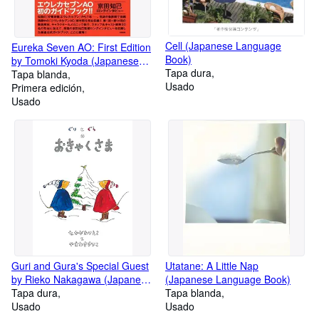
Cell (Japanese Language
Eureka Seven AO: First Edition
Book)
by Tomoki Kyoda (Japanese
Tapa dura
Language Book)
Tapa blanda
Usado
Primera edición
Usado
Guri and Gura's Special Guest
Utatane: A Little Nap
by Rieko Nakagawa (Japanese
(Japanese Language Book)
Language Book)
Tapa dura
Tapa blanda
Usado
Usado