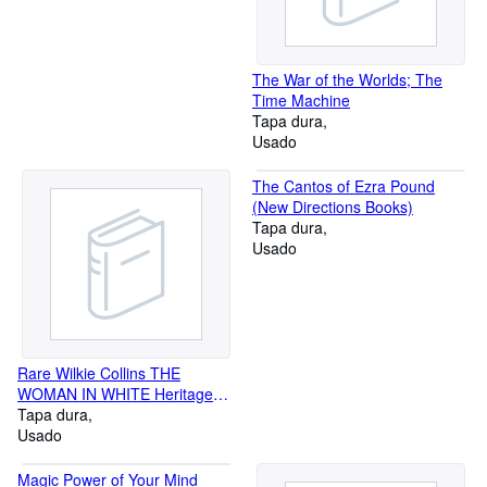
The War of the Worlds; The
Time Machine
Tapa dura
Usado
The Cantos of Ezra Pound
(New Directions Books)
Tapa dura
Usado
Rare Wilkie Collins THE
WOMAN IN WHITE Heritage
Press in Slipcase w/ Sandglass
Tapa dura
c.1964 [Hardcover] unknown
Usado
Magic Power of Your Mind