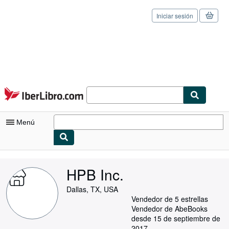
Iniciar sesión
Pasar al contenido principal
IberLibro.com
Menú
Mi cuenta
HPB Inc.
Consultar mis pedidos
Dallas, TX, USA
Cerrar sesión
Vendedor de 5 estrellas
Vendedor de AbeBooks
Búsqueda avanzada
desde 15 de septiembre de
2017