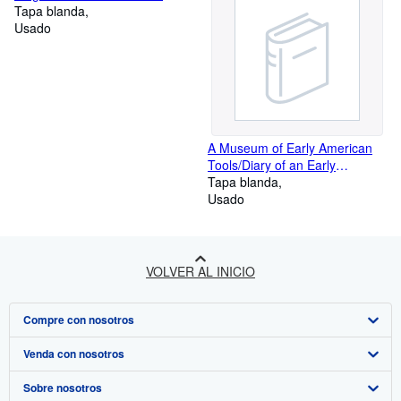
Tapa blanda
Usado
A Museum of Early American
Tools/Diary of an Early
American Boy/Our Vanishing
Tapa blanda
Landscape/A Reverence for
Usado
Wood, Boxed Set
VOLVER AL INICIO
Compre con nosotros
Venda con nosotros
Búsqueda avanzada
Sobre nosotros
Colecciones
Comenzar a vender