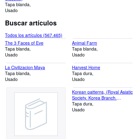
Tapa blanda
Usado
Buscar artículos
Todos los artículos (567.465)
The 3 Faces of Eve
Animal Farm
Tapa blanda
Tapa blanda
Usado
Usado
La Civilizacion Maya
Harvest Home
Tapa blanda
Tapa dura
Usado
Usado
Korean patterns, (Royal Asiatic
Society. Korea Branch.
Handbook series, no. 1)
Tapa dura
Usado