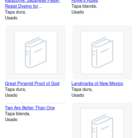
Katazome: Japanese Paste-
Hoyle's Rules
Resist Dyeing for
Tapa blanda
Contemporary Use
Tapa dura
Usado
Usado
Great Pyramid Proof of God
Landmarks of New Mexico
Tapa dura
Tapa dura
Usado
Usado
Two Are Better Than One
Tapa blanda
Usado