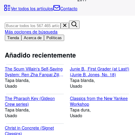
Colecciones
Ver todos los artículos
Contacto
Libros antiguos
Arte y coleccionismo
Más opciones de búsqueda
Vendedores
Tienda
Acerca de
Políticas
Comenzar a vender
Añadido recientemente
Ayuda
CERRAR
The Scum Villain's Self-Saving
Junie B., First Grader (at Last!)
System: Ren Zha Fanpai Zijiu
(Junie B. Jones, No. 18)
Xitong (Novel) Vol. 3
Tapa blanda
Tapa blanda
Usado
Usado
The Pharaoh Key (Gideon
Classics from the New Yankee
Crew series)
Workshop
Tapa blanda
Tapa dura
Usado
Usado
Christ in Concrete (Signet
Classics)