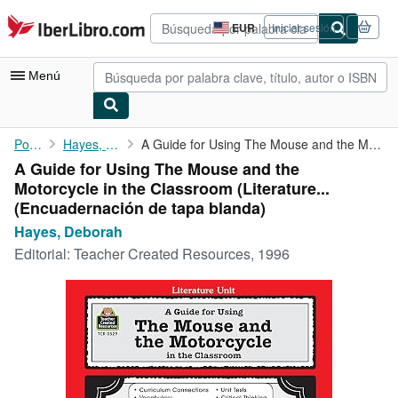
Pasar al contenido principal
IberLibro.com
EUR
Iniciar sesión
Preferencias
de
compra
Menú
del
sitio.
Mi cuenta
Portada
Hayes, Deborah
A Guide for Using The Mouse and the Motorcycle in the Classroom ...
A Guide for Using The Mouse and the
Consultar mis pedidos
Motorcycle in the Classroom (Literature...
Búsqueda avanzada
(Encuadernación de tapa blanda)
Hayes, Deborah
Colecciones
Editorial:
Teacher Created Resources, 1996
Libros antiguos
Arte y coleccionismo
Vendedores
Comenzar a vender
Ayuda