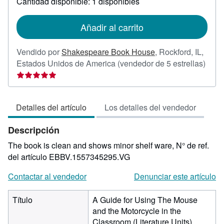
Cantidad disponible: 1 disponibles
las
tarifas
de
Añadir al carrito
envío
Vendido por
Shakespeare Book House
,
Rockford, IL,
Calif
Estados Unidos de America
(vendedor de 5 estrellas)
del
vend
5
Detalles del artículo
Los detalles del vendedor
de
5
Descripción
estre
The book is clean and shows minor shelf ware,
N° de ref.
del artículo EBBV.1557345295.VG
Contactar al vendedor
Denunciar este artículo
Título
A Guide for Using The Mouse
and the Motorcycle in the
Classroom (Literature Units)