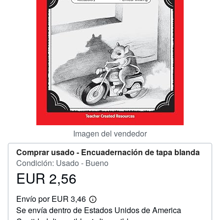
CERRAR
Imagen del vendedor
Comprar usado -
Encuadernación de tapa blanda
Condición: Usado - Bueno
EUR 2,56
Precio
EUR
Envío por EUR 3,46
2,56
Más
Se envía dentro de Estados Unidos de America
información
sobre