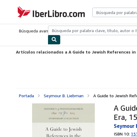
Pasar al contenido principal
IberLibro.com
Búsqueda avanzada
Colecciones
Libros antiguos
Arte y colecc
Artículos relacionados a A Guide to Jewish References in 
Portada
Seymour B. Liebman
A Guide to Jewish Refe
A Guid
Era, 1
Seymour 
ISBN 10:
15