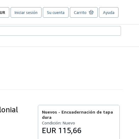
UR
Iniciar sesión
Su cuenta
Carrito
Ayuda
referencias
e
ompra
el
itio.
lonial
Nuevos -
Encuadernación de tapa
dura
Condición: Nuevo
EUR 115,66