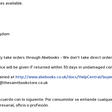
es available.
ngdom
y take orders through Abebooks - We don't take direct order
ice will be given if returned within 30 days in undamaged con
lained at
http://www.abebooks.co.uk/docs/HelpCentral/buye
rs@thesaintbookstore.co.uk
acuerdo con lo siguiente. Por consumidor se entiende cualqui
esarial, oficio o profesión.