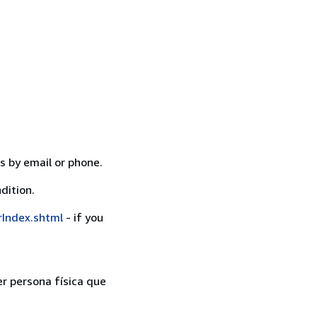
s by email or phone.
dition.
rIndex.shtml
- if you
er persona física que