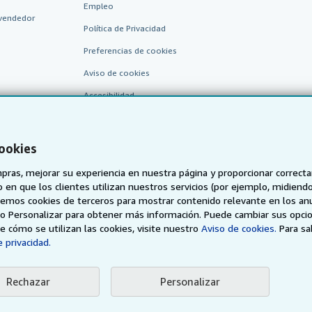
Empleo
vendedor
Política de Privacidad
Preferencias de cookies
Aviso de cookies
Accesibilidad
cookies
pras, mejorar su experiencia en nuestra página y proporcionar correc
 que los clientes utilizan nuestros servicios (por ejemplo, midiendo las
aremos cookies de terceros para mostrar contenido relevante en los an
o o Personalizar para obtener más información. Puede cambiar sus opci
AbeBooks.de
AbeBooks.fr
AbeBooks.it
AbeBooks Aus/
 cómo se utilizan las cookies, visite nuestro
Aviso de cookies.
Para s
 privacidad.
BookFinder.com
Encuentre cualquier libro al mejor precio
Rechazar
Personalizar
eb, usted confirma que ha leído, entendido y acepta
los términos y condiciones g