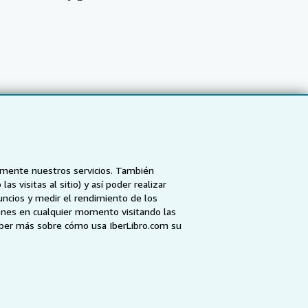
tamente nuestros servicios. También
 visitas al sitio) y así poder realizar
uncios y medir el rendimiento de los
ones en cualquier momento visitando las
NZ
AbeBooks.ca
ZVAB.com
aber más sobre cómo usa IberLibro.com su
enerales de utilización
.