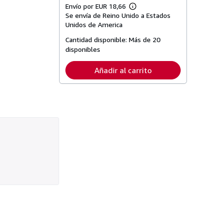
Envío por EUR 18,66
Más
Se envía de Reino Unido a Estados
información
sobre
Unidos de America
las
tarifas
Cantidad disponible:
Más de 20
de
disponibles
envío
Añadir al carrito