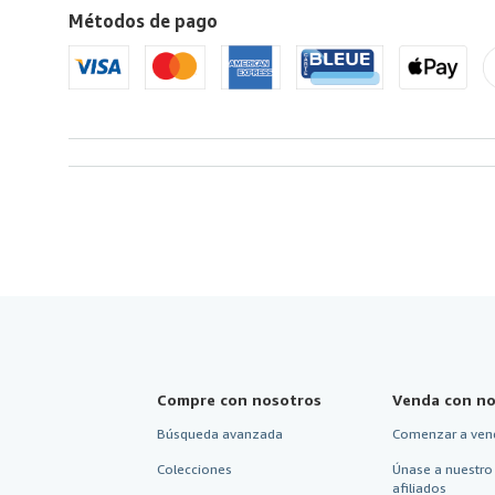
Métodos de pago
a
Estados
Unidos
de
America
Compre con nosotros
Venda con no
Búsqueda avanzada
Comenzar a ven
Colecciones
Únase a nuestro
afiliados