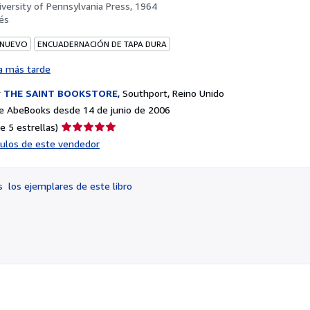
iversity of Pennsylvania Press, 1964
és
 NUEVO
ENCUADERNACIÓN DE TAPA DURA
a más tarde
r
THE SAINT BOOKSTORE
,
Southport, Reino Unido
e AbeBooks desde 14 de junio de 2006
Calificación
e 5 estrellas)
del
ículos de este vendedor
vendedor:
5
de
os
los ejemplares de este libro
5
estrellas