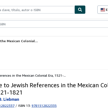
E
P
d
c
ionismo
Vendedores
Comenzar a vender
d
s
the Mexican Colonial...
rences in the Mexican Colonial Era, 1521-...
e to Jewish References in the Mexican Co
521-1821
B. Liebman
12822337
/
ISBN 13:
9781512822335