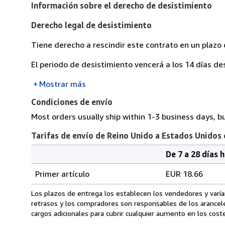
Información sobre el derecho de desistimiento
Derecho legal de desistimiento
Tiene derecho a rescindir este contrato en un plazo 
El periodo de desistimiento vencerá a los 14 días de
Mostrar más
Condiciones de envío
Most orders usually ship within 1-3 business days, b
Tarifas de envío de Reino Unido a Estados Unidos
De 7 a 28 días 
Cantidad
Tarifas
del
Primer artículo
EUR 18.66
pedido
de
envío
Los plazos de entrega los establecen los vendedores y varían
de
retrasos y los compradores son responsables de los arancel
Reino
cargos adicionales para cubrir cualquier aumento en los coste
Unido