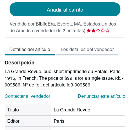
tarifas
de
Añadir al carrito
envío
Vendido por
BiblioEra
,
Everett, MA, Estados Unidos
Calificación
de America
(vendedor de 2 estrellas)
del
vendedor:
Detalles del artículo
Los detalles del vendedor
2
de
Descripción
5
estrellas
La Grande Revue, publisher: Imprimerie du Palais, Paris,
1915, In French. The price of $99 is for a single issue. id3-
009586.
N° de ref. del artículo id3-009586
Contactar al vendedor
Denunciar este artículo
Título
La Grande Revue
Editor
Paris