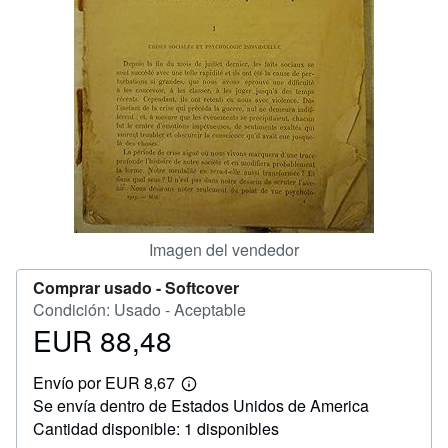
CERRAR
Imagen del vendedor
Comprar usado -
Softcover
Condición: Usado - Aceptable
EUR 88,48
Precio
EUR
Envío por EUR 8,67
88,48
Más
Se envía dentro de Estados Unidos de America
información
sobre
Cantidad disponible: 1 disponibles
las