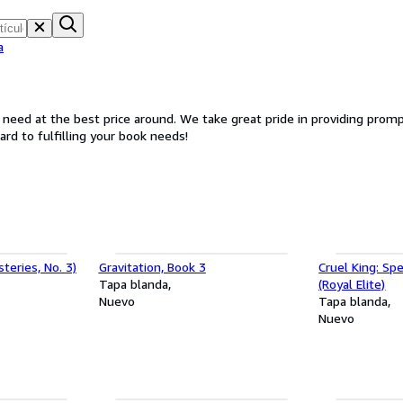
a
ng prompt and excellent customer service and always working with
eed expectations! We look forward to fulfilling your book needs!
teries, No. 3)
Gravitation, Book 3
Cruel King: Spe
Tapa blanda
(Royal Elite)
Nuevo
Tapa blanda
Nuevo