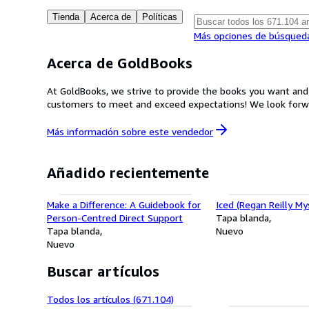
Tienda
Acerca de
Políticas
Más opciones de búsqued
Acerca de GoldBooks
At GoldBooks, we strive to provide the books you want and need at the best price around. We take great pride in providi
customers to meet and exc
Más información sobre este
vendedor
Añadido recientemente
Make a Difference: A Guidebook for
Iced (Regan Reilly Mys
Person-Centred Direct Support
Tapa blanda
Tapa blanda
Nuevo
Nuevo
Buscar artículos
Todos los artículos (671.104)