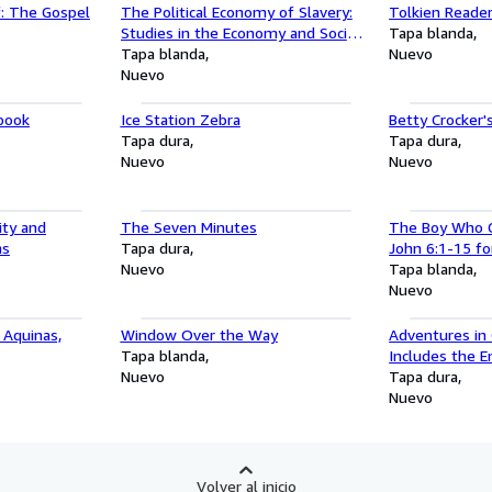
: The Gospel
The Political Economy of Slavery:
Tolkien Reade
Studies in the Economy and Society
Tapa blanda
of the Slave South
Tapa blanda
Nuevo
Nuevo
book
Ice Station Zebra
Betty Crocker
Tapa dura
Tapa dura
Nuevo
Nuevo
ity and
The Seven Minutes
The Boy Who G
ns
Tapa dura
John 6:1-15 fo
Nuevo
Book)
Tapa blanda
Nuevo
 Aquinas,
Window Over the Way
Adventures in 
Tapa blanda
Includes the E
Nuevo
New King Jame
Tapa dura
Nuevo
Volver al inicio