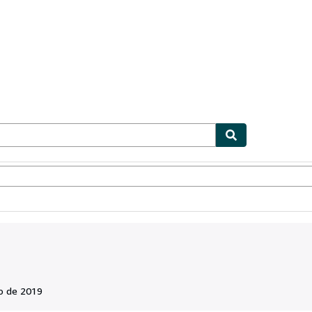
ionismo
Vendedores
Comenzar a vender
o de 2019