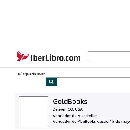
Pasar al contenido principal
IberLibro.com
Búsqueda avanzada
Colecciones
Libros antiguos
Arte y colecc
GoldBooks
Denver, CO, USA
Vendedor de 5 estrellas
Vendedor de AbeBooks desde 15 de may