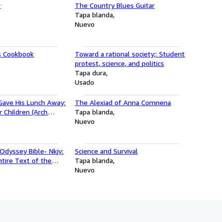
r
The Country Blues Guitar
Tapa blanda
Nuevo
's Cookbook
Toward a rational society;: Student
protest, science, and politics
Tapa dura
Usado
ave His Lunch Away:
The Alexiad of Anna Comnena
r Children (Arch
Tapa blanda
Nuevo
Odyssey Bible- Nkjv:
Science and Survival
ntire Text of the
Tapa blanda
s Version
Nuevo