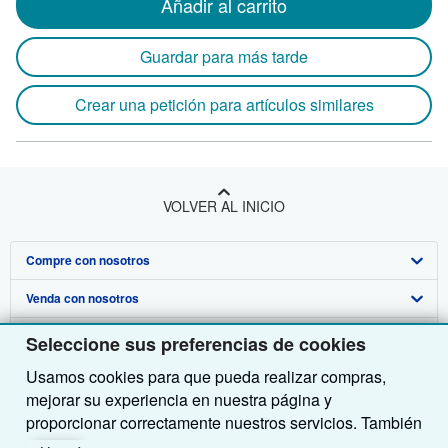
Añadir al carrito
Guardar para más tarde
Crear una petición para artículos similares
VOLVER AL INICIO
Compre con nosotros
Venda con nosotros
Búsqueda avanzada
Sobre nosotros
Colecciones
Comenzar a vender
Seleccione sus preferencias de cookies
Usamos cookies para que pueda realizar compras,
Obtener Ayuda
Mi cuenta
Únase a nuestro programa de afiliados
Sobre IberLibro
mejorar su experiencia en nuestra página y
Otras compañías de AbeBooks
Mis pedidos
Recomiende un vendedor
Medios
Preguntas frecuentes y guías
proporcionar correctamente nuestros servicios. También
utilizamos cookies para comprender el modo en que los