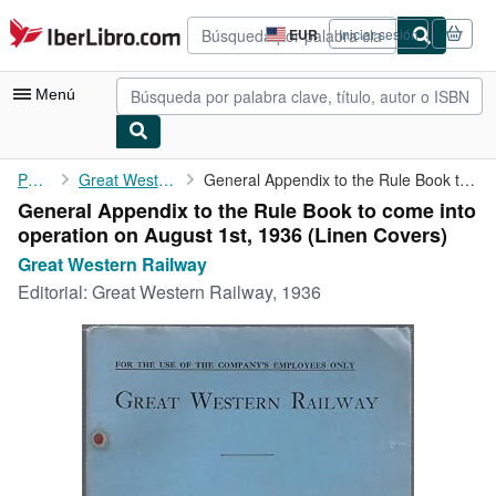
Pasar al contenido principal
IberLibro.com
EUR
Iniciar sesión
Preferencias
de
compra
Menú
del
sitio.
Mi cuenta
Portada
Great Western Railway
General Appendix to the Rule Book to come into operation on ...
General Appendix to the Rule Book to come into
Consultar mis pedidos
operation on August 1st, 1936 (Linen Covers)
Búsqueda avanzada
Great Western Railway
Editorial:
Great Western Railway, 1936
Colecciones
Libros antiguos
Arte y coleccionismo
Vendedores
Comenzar a vender
Ayuda