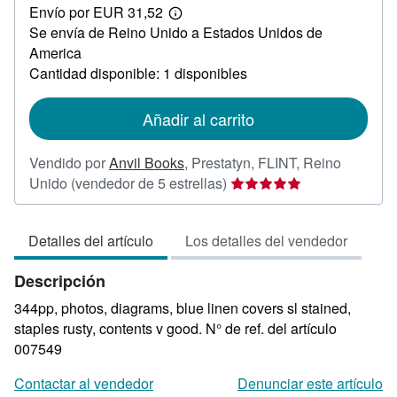
Envío por EUR 31,52
19,24
Más
Se envía de Reino Unido a Estados Unidos de
información
sobre
America
las
Cantidad disponible: 1 disponibles
tarifas
de
envío
Añadir al carrito
Vendido por
Anvil Books
,
Prestatyn, FLINT, Reino
Calificación
Unido
(vendedor de 5 estrellas)
del
vendedor:
Detalles del artículo
Los detalles del vendedor
5
de
Descripción
5
estrellas
344pp, photos, diagrams, blue linen covers sl stained,
staples rusty, contents v good.
N° de ref. del artículo
007549
Contactar al vendedor
Denunciar este artículo