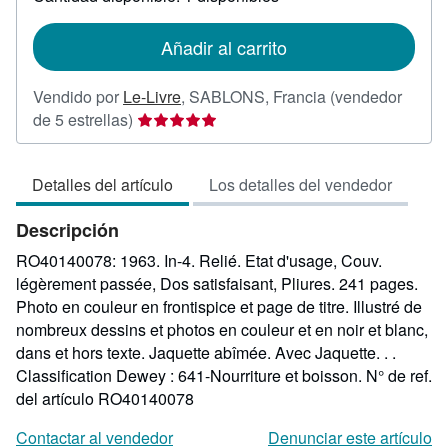
las
tarifas
de
Añadir al carrito
envío
Vendido por
Le-Livre
,
SABLONS, Francia
(vendedor
Calificación
de 5 estrellas)
del
vendedor:
Detalles del artículo
Los detalles del vendedor
5
de
Descripción
5
estrellas
RO40140078: 1963. In-4. Relié. Etat d'usage, Couv.
légèrement passée, Dos satisfaisant, Pliures. 241 pages.
Photo en couleur en frontispice et page de titre. Illustré de
nombreux dessins et photos en couleur et en noir et blanc,
dans et hors texte. Jaquette abîmée. Avec Jaquette. . .
Classification Dewey : 641-Nourriture et boisson.
N° de ref.
del artículo RO40140078
Contactar al vendedor
Denunciar este artículo