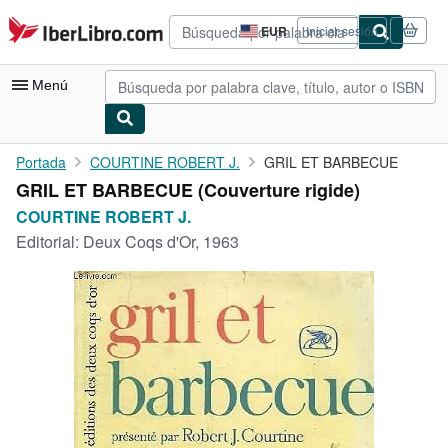
Pasar al contenido principal
IberLibro.com
EUR
Iniciar sesión
Preferencias
de
compra
Menú
del
sitio.
Mi cuenta
Portada
COURTINE ROBERT J.
GRIL ET BARBECUE
GRIL ET BARBECUE (Couverture rigide)
Consultar mis pedidos
COURTINE ROBERT J.
Búsqueda avanzada
Editorial:
Deux Coqs d'Or, 1963
Colecciones
Libros antiguos
Arte y coleccionismo
Vendedores
Comenzar a vender
Ayuda