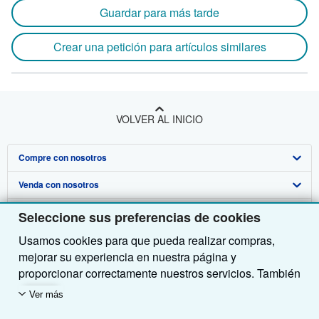
Guardar para más tarde
Crear una petición para artículos similares
VOLVER AL INICIO
Compre con nosotros
Venda con nosotros
Búsqueda avanzada
Sobre nosotros
Colecciones
Comenzar a vender
Seleccione sus preferencias de cookies
Usamos cookies para que pueda realizar compras,
Obtener Ayuda
Mi cuenta
Únase a nuestro programa de afiliados
Sobre IberLibro
mejorar su experiencia en nuestra página y
Otras compañías de AbeBooks
Mis pedidos
Recomiende un vendedor
Medios
Preguntas frecuentes y guías
proporcionar correctamente nuestros servicios. También
utilizamos cookies para comprender el modo en que los
Siga a IberLibro
Ver carrito
Empleo
Atención al Cliente
AbeBooks.com
Ver más
clientes utilizan nuestros servicios (por ejemplo,