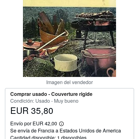
CERRAR
Imagen del vendedor
Comprar usado -
Couverture rigide
Condición: Usado - Muy bueno
EUR 35,80
Precio
EUR
Envío por EUR 42,00
35,80
Más
Se envía de Francia a Estados Unidos de America
información
sobre
Cantidad disponible: 1 disponibles