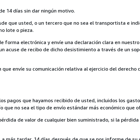
de 14 días sin dar ningún motivo.
sde que usted, o un tercero que no sea el transportista e ind
mo lote o pieza.
de forma electrónica y envíe una declaración clara en nuestro
un acuse de recibo de dicho desistimiento a través de un sop
n que envíe su comunicación relativa al ejercicio del derecho
los pagos que hayamos recibido de usted, incluidos los gasto
nvío que no sea el tipo de envío estándar más económico que 
rdida de valor de cualquier bien suministrado, si la pérdida 
a más tardar, 14 días después de que se nos informe de su d