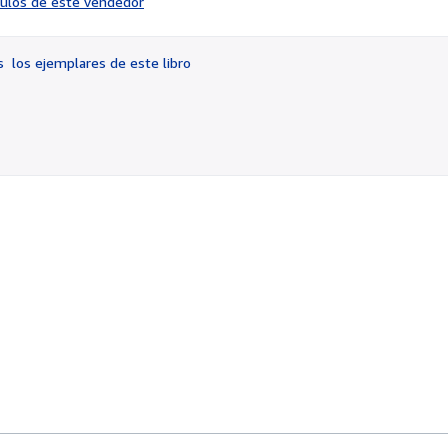
ículos de este vendedor
vendedor:
4
de
os
los ejemplares de este libro
5
estrellas