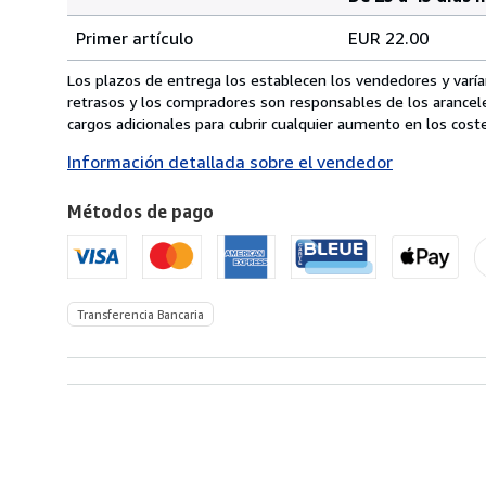
Cantidad
Tarifas
del
Primer artículo
EUR 22.00
pedido
de
envío
Los plazos de entrega los establecen los vendedores y varían
de
retrasos y los compradores son responsables de los arancel
España
cargos adicionales para cubrir cualquier aumento en los coste
a
Información detallada sobre el vendedor
Estados
Unidos
Métodos de pago
de
America
Transferencia Bancaria