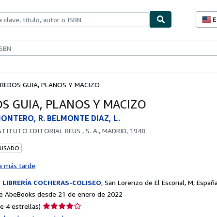
E
P
d
c
ionismo
Vendedores
Comenzar a vender
d
s
REDOS GUIA, PLANOS Y MACIZO
S GUIA, PLANOS Y MACIZO
NTERO, R. BELMONTE DIAZ, L.
STITUTO EDITORIAL REUS , S. A., MADRID, 1948
 USADO
a más tarde
r
LIBRERÍA COCHERAS-COLISEO
,
San Lorenzo de El Escorial, M, Españ
e AbeBooks desde 21 de enero de 2022
Calificación
e 4 estrellas)
del