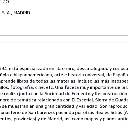
CIZO
 S. A., MADRID
94, está especializada en libro raro, descatalogado y curioso
añola e hispanoamericana, arte e historia universal, de Españ
mprende libros de todas las materias, incluso las más insos
los, fotografía, cine, etc. Una faceta muy importante de la Li
que realiza junto con la Sociedad de Fomento y Reconstrucción
iempre de temática relacionada con El Escorial, Sierra de Gua
ue se muestran en una gran cantidad y variedad. Son reprodu
nasterio de San Lorenzo, pasando por otros Reales Sitios (Ar
tos, provincias) y de Madrid, así como mapas y planos antig