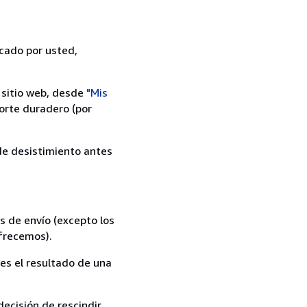
icado por usted,
 sitio web, desde
"Mis
orte duradero (por
 de desistimiento antes
s de envío (excepto los
ofrecemos).
es el resultado de una
ecisión de rescindir