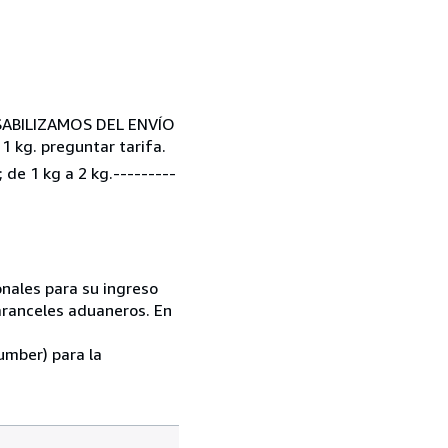
ABILIZAMOS DEL ENVÍO
kg. preguntar tarifa.
de 1 kg a 2 kg.---------
onales para su ingreso
 aranceles aduaneros. En
umber) para la