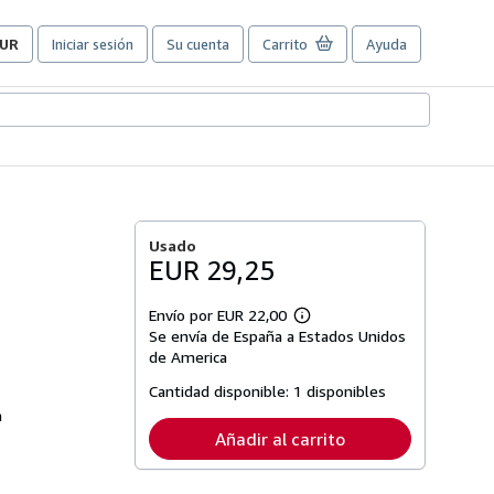
UR
Iniciar sesión
Su cuenta
Carrito
Ayuda
referencias
e
ompra
el
itio.
Usado
EUR 29,25
Envío por EUR 22,00
Más
Se envía de España a Estados Unidos
información
sobre
de America
las
tarifas
Cantidad disponible:
1 disponibles
de
a
envío
Añadir al carrito