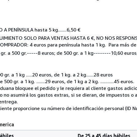
ENÍNSULA hasta 5 kg.......6,50 €
IMIENTO SOLO PARA VENTAS HASTA 6 €, NO NOS RESPONS
RADOR: 4 euros para península hasta 1 kg. Para más de 1 
500 gr.-----8 euros; de 500 gr. a 1 kg--------10,60 euros; 
gr. a 1 kg .....20 euros, de 1 kg. a 2 kg......28 euros
00 gr. a 1 kg. .......29 euros, de 1 kg a 2 kg. ...........45 euros.
uana bloquee el pedido y le requiera al cliente gastos adici
seo no asumirá los gastos extras, si se dieran, de impuestos o
 entrega.
liente proporcione su número de identificación personal (ID N
merica
hábiles
De 25 a 45 días hábiles