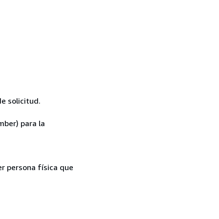
e solicitud.
mber) para la
er persona física que