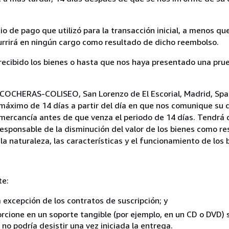
 de pago que utilizó para la transacción inicial, a menos q
currirá en ningún cargo como resultado de dicho reembolso.
cibido los bienes o hasta que nos haya presentado una prue
A COCHERAS-COLISEO, San Lorenzo de El Escorial, Madrid, Spa
 máximo de 14 días a partir del día en que nos comunique su 
a mercancía antes de que venza el periodo de 14 días. Tendrá
responsable de la disminución del valor de los bienes como r
la naturaleza, las características y el funcionamiento de los 
te:
a excepción de los contratos de suscripción; y
rcione en un soporte tangible (por ejemplo, en un CD o DVD) si
o podría desistir una vez iniciada la entrega.