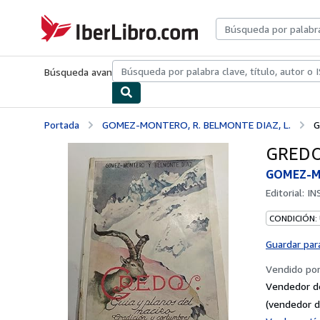
Pasar al contenido principal
IberLibro.com
Búsqueda avanzada
Colecciones
Libros antiguos
Arte y colecc
Portada
GOMEZ-MONTERO, R. BELMONTE DIAZ, L.
G
GREDO
GOMEZ-MO
Editorial:
IN
CONDICIÓN:
Guardar par
Vendido po
Vendedor d
(vendedor d