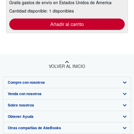
Gratis gastos de envío en Estados Unidos de America
Cantidad disponible: 1 disponibles
Añadir al carrito
VOLVER AL INICIO
Compre con nosotros
Venda con nosotros
Búsqueda avanzada
Sobre nosotros
Colecciones
Comenzar a vender
Obtener Ayuda
Mi cuenta
Únase a nuestro programa de afiliados
Sobre IberLibro
Otras compañías de AbeBooks
Mis pedidos
Recomiende un vendedor
Medios
Preguntas frecuentes y guías