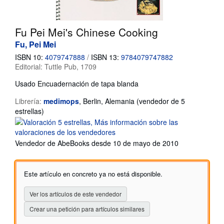
Ayuda
Fu Pei Mei's Chinese Cooking
CERRAR
Fu, Pei Mei
ISBN 10:
4079747888
/
ISBN 13:
9784079747882
Editorial:
Tuttle Pub, 1709
Usado
Encuadernación de tapa blanda
Librería:
medimops
,
Berlin, Alemania
(vendedor de 5
Calificación
estrellas)
del
vendedor:
5
Vendedor de AbeBooks desde 10 de mayo de 2010
de
5
estrellas
Este artículo en concreto ya no está disponible.
Ver los artículos de este vendedor
Crear una petición para artículos similares