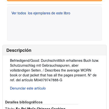
Ver todos
los ejemplares de este libro
Descripción
Descripción:
Befriedigend/Good: Durchschnittlich erhaltenes Buch bzw.
Schutzumschlag mit Gebrauchsspuren, aber
vollständigen Seiten. / Describes the average WORN
book or dust jacket that has all the pages present.
N° de
ref. del artículo M04079747888-G
Denunciar este artículo
Detalles bibliográficos
Título:
Fu Pei Mei's Chinese Cooking