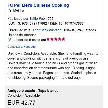
Fu Pei Mei's Chinese Cooking
Pei Mei Fu
Publicado por
Tuttle Pub
1709
ISBN 13: 9784079747882 / ISBN 10: 4079747888
Librer&iacute;a:
ThriftBooksVintage
,
Tukwila, WA, Estados
Unidos de America
Calificación
(
Vendedor de 5 estrellas
)
del
Contactar al vendedor
vendedor:
Unknown.
Condición: Aceptable.
Shelf and handling wear to
5
cover and binding, with general signs of previous use.
de
Covers may have fading and nicks and other signs of wear
5
and imperfection commensurate with age. Binding is tight
estrellas
and structurally sound. Pages unmarked. Sealed in plastic
for shipping. Secure packaging for safe delivery.
Antiguo o usado - Tapa blanda
Condición: Aceptable
EUR 42,77