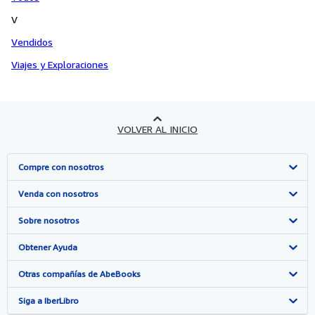
V
Vendidos
Viajes y Exploraciones
VOLVER AL INICIO
Compre con nosotros
Búsqueda avanzada
Venda con nosotros
Colecciones
Comenzar a vender
Sobre nosotros
Mi cuenta
Únase a nuestro programa de afiliados
Sobre IberLibro
Obtener Ayuda
Mis pedidos
Recomiende un vendedor
Medios
Preguntas frecuentes y guías
Otras compañías de AbeBooks
Ver carrito
Empleo
Atención al Cliente
AbeBooks.com
Siga a IberLibro