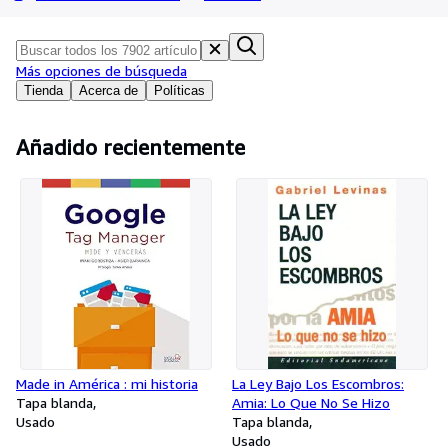
Colecciones
Libros antiguos
Más opciones de búsqueda
Arte y coleccionismo
Tienda
Acerca de
Políticas
Vendedores
Comenzar a vender
Añadido recientemente
Ayuda
CERRAR
Made in América : mi historia
La Ley Bajo Los Escombros:
Tapa blanda
Amia: Lo Que No Se Hizo
Usado
Tapa blanda
Usado