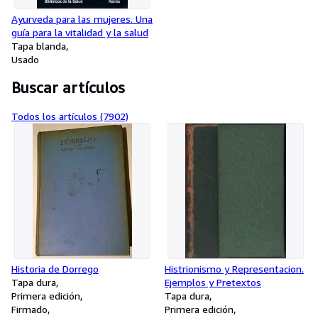
Ayurveda para las mujeres. Una
guía para la vitalidad y la salud
Tapa blanda
Usado
Buscar artículos
Todos los artículos (7902)
Historia de Dorrego
Histrionismo y Representacion.
Tapa dura
Ejemplos y Pretextos
Primera edición
Tapa dura
Firmado
Primera edición