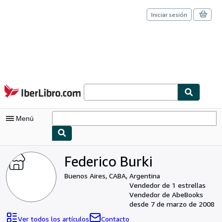
Iniciar sesión
Pasar al contenido principal
IberLibro.com
Menú
Mi cuenta
Federico Burki
Consultar mis pedidos
Buenos Aires, CABA, Argentina
Vendedor de 1 estrellas
Cerrar sesión
Vendedor de AbeBooks
desde 7 de marzo de 2008
Búsqueda avanzada
Ver todos los artículos
Contacto