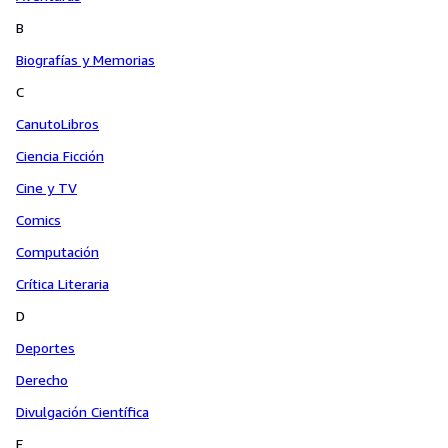
B
Biografías y Memorias
C
CanutoLibros
Ciencia Ficción
Cine y TV
Comics
Computación
Crítica Literaria
D
Deportes
Derecho
Divulgación Científica
E