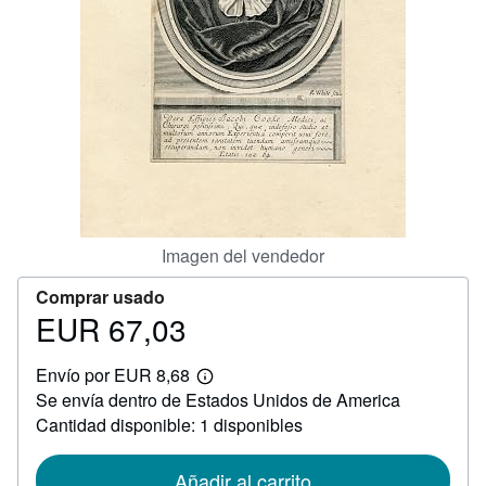
CERRAR
Imagen del vendedor
Comprar usado
EUR 67,03
Precio
EUR
Envío por EUR 8,68
67,03
Más
Se envía dentro de Estados Unidos de America
información
sobre
Cantidad disponible: 1 disponibles
las
tarifas
de
Añadir al carrito
envío