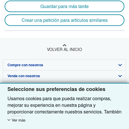
Guardar para más tarde
Crear una petición para artículos similares
VOLVER AL INICIO
Compre con nosotros
Venda con nosotros
Búsqueda avanzada
Sobre nosotros
Colecciones
Comenzar a vender
Seleccione sus preferencias de cookies
Usamos cookies para que pueda realizar compras,
Obtener Ayuda
Mi cuenta
Únase a nuestro programa de afiliados
Sobre IberLibro
mejorar su experiencia en nuestra página y
Otras compañías de AbeBooks
Mis pedidos
Recomiende un vendedor
Medios
Preguntas frecuentes y guías
proporcionar correctamente nuestros servicios. También
utilizamos cookies para comprender el modo en que los
Siga a IberLibro
Ver carrito
Empleo
Atención al Cliente
AbeBooks.com
Ver más
clientes utilizan nuestros servicios (por ejemplo,