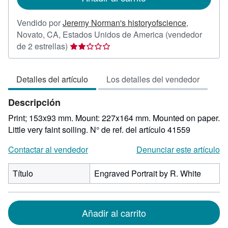
Vendido por
Jeremy Norman's historyofscience
,
Novato, CA, Estados Unidos de America
(vendedor
Calificación
de 2 estrellas)
del
vendedor:
Detalles del artículo
Los detalles del vendedor
2
de
Descripción
5
estrellas
Print; 153x93 mm. Mount: 227x164 mm. Mounted on paper.
Little very faint soiling.
N° de ref. del artículo 41559
Contactar al vendedor
Denunciar este artículo
Título
Engraved Portrait by R. White
Añadir al carrito