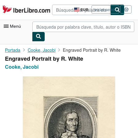
Pasar al contenido principal
IberLibro.com
EUR
Iniciar sesión
Preferencias
de
compra
Menú
del
sitio.
Mi cuenta
Portada
Cooke, Jacobi
Engraved Portrait by R. White
Engraved Portrait by R. White
Consultar mis pedidos
Cooke, Jacobi
Búsqueda avanzada
Colecciones
Libros antiguos
Arte y coleccionismo
Vendedores
Comenzar a vender
Ayuda