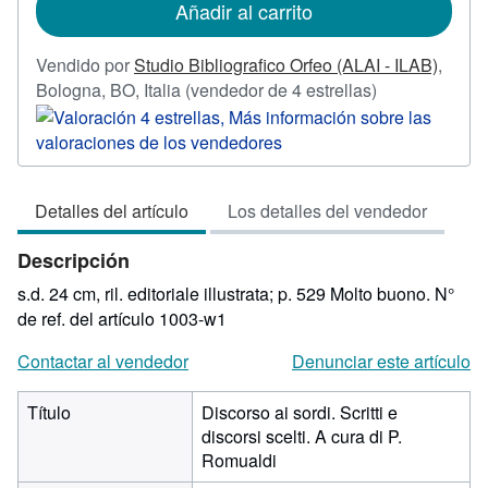
de
Añadir al carrito
envío
Vendido por
Studio Bibliografico Orfeo (ALAI - ILAB)
,
Calificación
Bologna, BO, Italia
(vendedor de 4 estrellas)
del
vendedor:
4
de
Detalles del artículo
Los detalles del vendedor
5
estrellas
Descripción
s.d. 24 cm, ril. editoriale illustrata; p. 529 Molto buono.
N°
de ref. del artículo 1003-w1
Contactar al vendedor
Denunciar este artículo
Título
Discorso ai sordi. Scritti e
discorsi scelti. A cura di P.
Romualdi