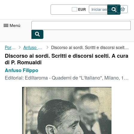
Pasar al contenido principal
IberLibro.com
EUR
Iniciar sesión
Preferencias
de
compra
Menú
del
sitio.
Mi cuenta
Portada
Anfuso Filippo
Discorso ai sordi. Scritti e discorsi scelti. A cura di P. ...
Discorso ai sordi. Scritti e discorsi scelti. A cura
Consultar mis pedidos
di P. Romualdi
Cerrar sesión
Anfuso Filippo
Editorial:
Ediltaroma - Quaderni de "L'Italiano", Milano, 1964
Búsqueda avanzada
Colecciones
Libros antiguos
Arte y coleccionismo
Vendedores
Comenzar a vender