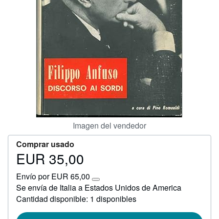
Ayuda
CERRAR
Imagen del vendedor
Comprar usado
EUR 35,00
Precio
EUR
Envío por EUR 65,00
35,00
Más
Se envía de Italia a Estados Unidos de America
información
Cantidad disponible: 1 disponibles
sobre
las
tarifas