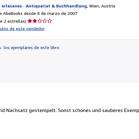
r
erlesenes · Antiquariat & Buchhandlung
,
Wien, Austria
e AbeBooks desde 8 de marzo de 2007
Calificación
e 2 estrellas)
del
ículos de este vendedor
vendedor:
2
de
os
los ejemplares de este libro
5
estrellas
e und Nachsatz gestempelt. Sonst schönes und sauberes Exemp