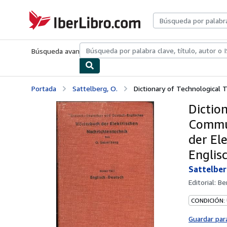
Pasar al contenido principal
IberLibro.com
Búsqueda avanzada
Colecciones
Libros antiguos
Arte y colecc
Portada
Sattelberg, O.
Dictionary of Technological Te
Dictio
Commun
der Ele
Englis
Sattelber
Editorial:
Ber
CONDICIÓN:
Guardar par