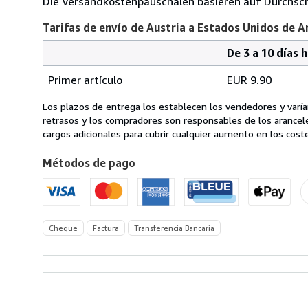
Die Versandkostenpauschalen basieren auf Durchsch
Tarifas de envío de Austria a Estados Unidos de 
De 3 a 10 días 
Cantidad
Tarifas
del
Primer artículo
EUR 9.90
pedido
de
envío
Los plazos de entrega los establecen los vendedores y varían
de
retrasos y los compradores son responsables de los arancel
Austria
cargos adicionales para cubrir cualquier aumento en los coste
a
Métodos de pago
Estados
Unidos
de
America
Cheque
Factura
Transferencia Bancaria