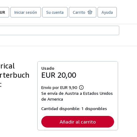
UR
Iniciar sesión
Su cuenta
Carrito
Ayuda
referencias
e
ompra
el
itio.
rical
Usado
örterbuch
EUR 20,00
:
Envío por EUR 9,90
Más
Se envía de Austria a Estados Unidos
información
sobre
de America
las
tarifas
Cantidad disponible:
1 disponibles
de
envío
Añadir al carrito