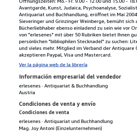
Öffnungszeiten: Mo.- Fr. 9.00 - 12.00 und 15.00 - 18.
Avantgarde, Kunst, Judaica, Psychoanalyse, Sozialisti
Antiquariat und Buchhandlung, eröffnet im Mai 2004
Sieveringer und Grinzinger Weinberge, bemüht sich 
Bücherliebhaber ebenso einladend zu sein wie vor O
von "erlesenes" mit über 50 Rubriken bietet Ihnen gu
persönlichen "bibliophilen Stecknadel" zu suchen: Li
und vieles mehr. Mitglied im Verband der Antiquare 
akzeptieren Paypal, Visa und Mastercard.
Ver la página web de la librería
Información empresarial del vendedor
erlesenes · Antiquariat & Buchhandlung
Austria
Condiciones de venta y envío
Condiciones de venta
erlesenes · Antiquariat und Buchhandlung
Mag. Joy Antoni (Einzelunternehmen)