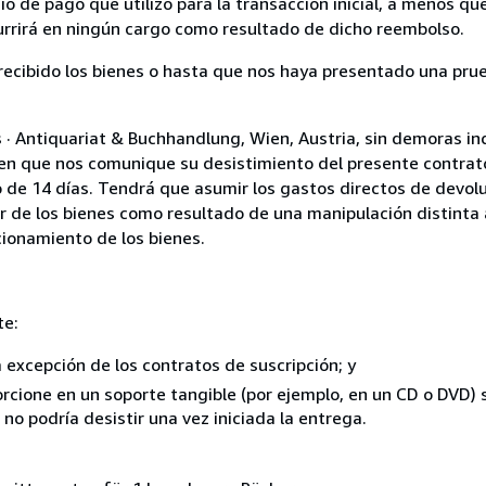
 de pago que utilizó para la transacción inicial, a menos q
currirá en ningún cargo como resultado de dicho reembolso.
cibido los bienes o hasta que nos haya presentado una prue
 · Antiquariat & Buchhandlung, Wien, Austria, sin demoras in
 en que nos comunique su desistimiento del presente contrato
 de 14 días. Tendrá que asumir los gastos directos de devolu
r de los bienes como resultado de una manipulación distinta 
ncionamiento de los bienes.
te:
a excepción de los contratos de suscripción; y
rcione en un soporte tangible (por ejemplo, en un CD o DVD) si
o podría desistir una vez iniciada la entrega.