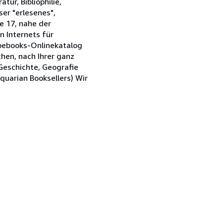
tur, Bibliophilie,
ser "erlesenes",
e 17, nahe der
n Internets für
Abebooks-Onlinekatalog
chen, nach Ihrer ganz
 Geschichte, Geografie
quarian Booksellers) Wir