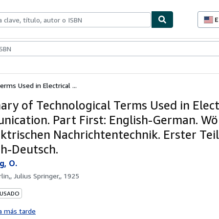
E
P
d
c
ionismo
Vendedores
Comenzar a vender
d
s
rms Used in Electrical ...
nary of Technological Terms Used in Elect
ication. Part First: English-German. W
ktrischen Nachrichtentechnik. Erster Teil
ch-Deutsch.
g, O.
lin,, Julius Springer,, 1925
 USADO
a más tarde