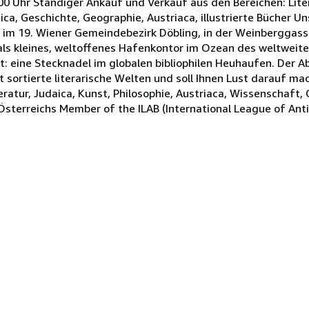
00 Uhr Ständiger Ankauf und Verkauf aus den Bereichen: Litera
ca, Geschichte, Geographie, Austriaca, illustrierte Bücher Un
 im 19. Wiener Gemeindebezirk Döbling, in der Weinberggass
als kleines, weltoffenes Hafenkontor im Ozean des weltweite
rt: eine Stecknadel im globalen bibliophilen Heuhaufen. Der 
t sortierte literarische Welten und soll Ihnen Lust darauf ma
teratur, Judaica, Kunst, Philosophie, Austriaca, Wissenschaft,
Österreichs Member of the ILAB (International League of Anti