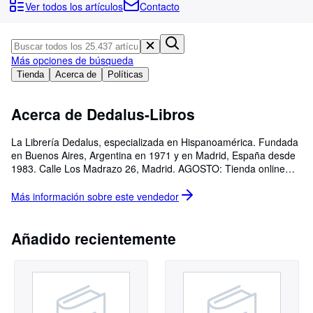
Colecciones
Ver todos los artículos
Contacto
Libros antiguos
Arte y coleccionismo
Más opciones de búsqueda
Vendedores
Tienda
Acerca de
Políticas
Comenzar a vender
Acerca de Dedalus-Libros
Ayuda
La Librería Dedalus, especializada en Hispanoamérica. Fundada
CERRAR
en Buenos Aires, Argentina en 1971 y en Madrid, España desde
1983. Calle Los Madrazo 26, Madrid. AGOSTO: Tienda online
abierta, hacemos envíos. Tienda física cerrada. Una parte de los
libros se encuentra en el almacén, llamar antes de pasar a
Más información sobre este
vendedor
recoger. Envíos certificados a todos los países. Compramos
pequeñas y grandes bibliotecas. Nueva página web:
www.dedalus-libros.com
Añadido recientemente