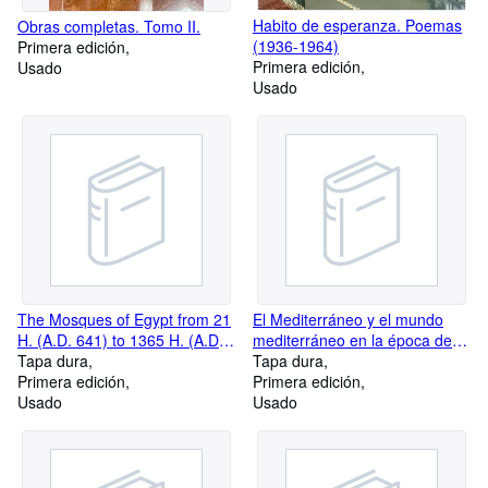
Habito de esperanza. Poemas
Obras completas. Tomo II.
(1936-1964)
Primera edición
Primera edición
Usado
Usado
The Mosques of Egypt from 21
El Mediterráneo y el mundo
H. (A.D. 641) to 1365 H. (A.D.
mediterráneo en la época de
1946)
Tapa dura
Felipe II.
Tapa dura
Primera edición
Primera edición
Usado
Usado