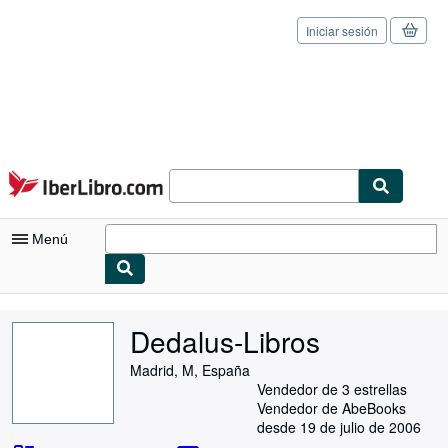
Iniciar sesión
Pasar al contenido principal
IberLibro.com
Menú
Mi cuenta
Dedalus-Libros
Consultar mis pedidos
Madrid, M, España
Cerrar sesión
Vendedor de 3 estrellas
Vendedor de AbeBooks
Búsqueda avanzada
desde 19 de julio de 2006