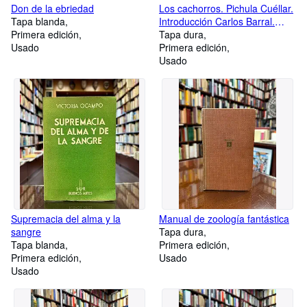
Don de la ebriedad
Los cachorros. Pichula Cuéllar.
Tapa blanda
Introducción Carlos Barral.
Primera edición
Fotografías Xavier Miserachs
Tapa dura
Usado
Primera edición
Usado
Supremacia del alma y la
Manual de zoología fantástica
sangre
Tapa dura
Tapa blanda
Primera edición
Primera edición
Usado
Usado