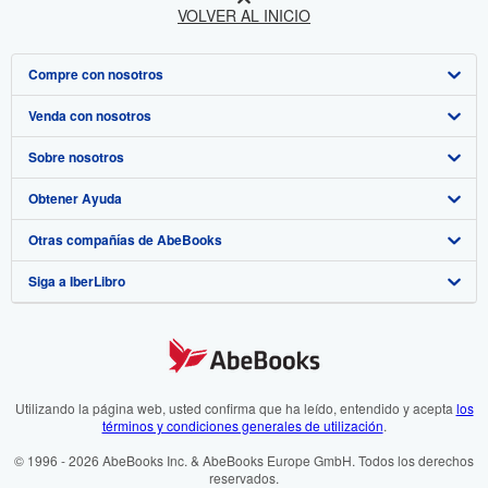
VOLVER AL INICIO
Compre con nosotros
Venda con nosotros
Búsqueda avanzada
Sobre nosotros
Colecciones
Comenzar a vender
Obtener Ayuda
Mi cuenta
Únase a nuestro programa de afiliados
Sobre IberLibro
Otras compañías de AbeBooks
Mis pedidos
Recomiende un vendedor
Medios
Preguntas frecuentes y guías
Siga a IberLibro
Ver carrito
Empleo
Atención al Cliente
AbeBooks.com
Política de Privacidad
AbeBooks.co.uk
Preferencias de cookies
AbeBooks.de
Aviso de cookies
AbeBooks.fr
Utilizando la página web, usted confirma que ha leído, entendido y acepta
los
términos y condiciones generales de utilización
.
Accesibilidad
AbeBooks.it
© 1996 - 2026 AbeBooks Inc. & AbeBooks Europe GmbH. Todos los derechos
reservados.