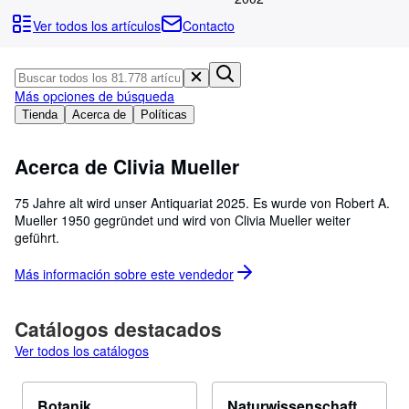
Colecciones
Ver todos los artículos
Contacto
Libros antiguos
Arte y coleccionismo
Más opciones de búsqueda
Vendedores
Tienda
Acerca de
Políticas
Comenzar a vender
Acerca de Clivia Mueller
Ayuda
CERRAR
75 Jahre alt wird unser Antiquariat 2025. Es wurde von Robert A.
Mueller 1950 gegründet und wird von Clivia Mueller weiter
geführt.
Más información sobre este
vendedor
Catálogos destacados
Ver todos los catálogos
Botanik
Naturwissenschaft