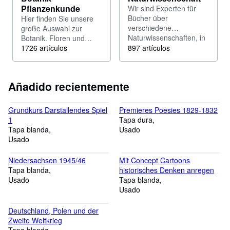
Pflanzenkunde
Wir sind Experten für
Bücher über
Hier finden Sie unsere
verschiedene
große Auswahl zur
Naturwissenschaften, in
Botanik. Floren und
diesem Katalog finden
Gartenbücher sind in
1726 artículos
897 artículos
Sie Bücher über
extra Katalogen, bitte
allgemeine
geben Sie ein Suchwort
Naturwissenschaften.
ein.
Añadido recientemente
Grundkurs Darstallendes Spiel
Premieres Poesies 1829-1832
1
Tapa dura
Tapa blanda
Usado
Usado
Niedersachsen 1945/46
Mit Concept Cartoons
Tapa blanda
historisches Denken anregen
Usado
Tapa blanda
Usado
Deutschland, Polen und der
Zweite Weltkrieg