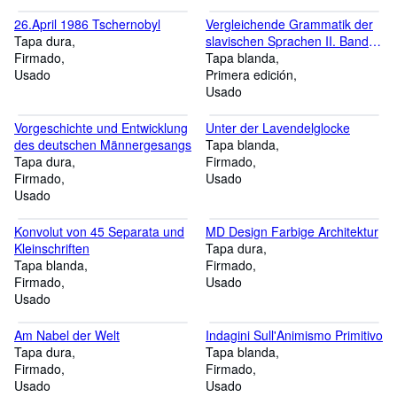
26.April 1986 Tschernobyl
Vergleichende Grammatik der
Tapa dura
slavischen Sprachen II. Band
Firmado
Stammbildungs
Tapa blanda
Usado
Primera edición
Usado
Vorgeschichte und Entwicklung
Unter der Lavendelglocke
des deutschen Männergesangs
Tapa blanda
Tapa dura
Firmado
Firmado
Usado
Usado
Konvolut von 45 Separata und
MD Design Farbige Architektur
Kleinschriften
Tapa dura
Tapa blanda
Firmado
Firmado
Usado
Usado
Am Nabel der Welt
Indagini Sull'Animismo Primitivo
Tapa dura
Tapa blanda
Firmado
Firmado
Usado
Usado