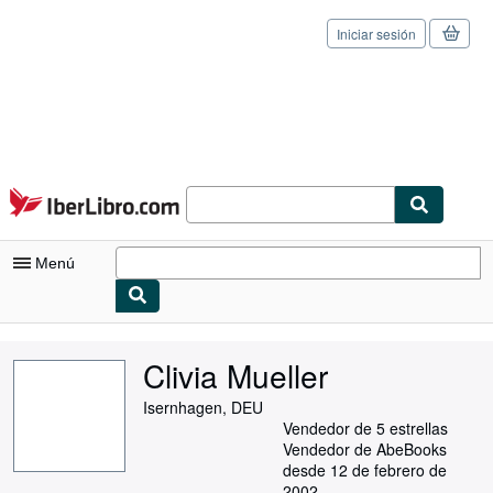
Iniciar sesión
Pasar al contenido principal
IberLibro.com
Menú
Mi cuenta
Clivia Mueller
Consultar mis pedidos
Isernhagen, DEU
Cerrar sesión
Vendedor de 5 estrellas
Vendedor de AbeBooks
Búsqueda avanzada
desde 12 de febrero de
2002