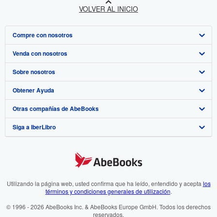
VOLVER AL INICIO
Compre con nosotros
Venda con nosotros
Búsqueda avanzada
Sobre nosotros
Colecciones
Comenzar a vender
Obtener Ayuda
Mi cuenta
Únase a nuestro programa de afiliados
Sobre IberLibro
Otras compañías de AbeBooks
Mis pedidos
Recomiende un vendedor
Medios
Preguntas frecuentes y guías
Siga a IberLibro
Ver carrito
Empleo
Atención al Cliente
AbeBooks.com
Política de Privacidad
AbeBooks.co.uk
Preferencias de cookies
AbeBooks.de
Aviso de cookies
AbeBooks.fr
Utilizando la página web, usted confirma que ha leído, entendido y acepta
los
términos y condiciones generales de utilización
.
Accesibilidad
AbeBooks.it
© 1996 - 2026 AbeBooks Inc. & AbeBooks Europe GmbH. Todos los derechos
reservados.