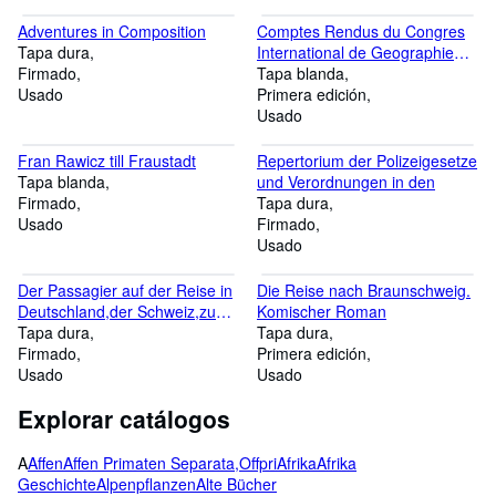
Adventures in Composition
Comptes Rendus du Congres
Tapa dura
International de Geographie
Firmado
Lisbonne 1949
Tapa blanda
Usado
Primera edición
Usado
Fran Rawicz till Fraustadt
Repertorium der Polizeigesetze
Tapa blanda
und Verordnungen in den
Firmado
Tapa dura
Usado
Firmado
Usado
Der Passagier auf der Reise in
Die Reise nach Braunschweig.
Deutschland,der Schweiz,zu
Komischer Roman
Paris
Tapa dura
Tapa dura
Firmado
Primera edición
Usado
Usado
Explorar catálogos
A
Affen
Affen Primaten Separata,Offpri
Afrika
Afrika
Geschichte
Alpenpflanzen
Alte Bücher