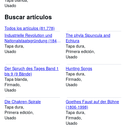
Tapa blanda
Usado
Buscar artículos
Todos los artículos (81.778)
Industrielle Revolution und
The phyla Sipuncula and
Nationalstaatsgründung (1849-
Echiura
1870er
Tapa dura
Tapa dura
Usado
Primera edición
Usado
Der Spruch des Tages Band 1
Hunting Songs
bis 9 (9 Bände)
Tapa dura
Tapa blanda
Firmado
Firmado
Usado
Usado
Die Chakren-Spirale
Goethes Faust auf der Bühne
Tapa dura
(1806-1998)
Primera edición
Tapa dura
Usado
Firmado
Usado