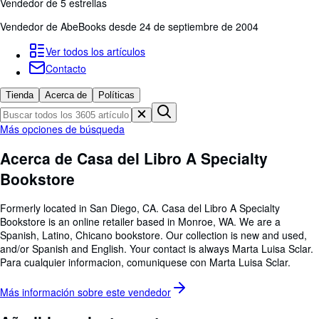
Colecciones
Vendedor de 5 estrellas
Vendedor de AbeBooks desde 24 de septiembre de 2004
Libros antiguos
Arte y coleccionismo
Ver todos los artículos
Contacto
Vendedores
Tienda
Acerca de
Políticas
Comenzar a vender
Ayuda
Más opciones de búsqueda
CERRAR
Acerca de Casa del Libro A Specialty
Bookstore
Formerly located in San Diego, CA. Casa del Libro A Specialty
Bookstore is an online retailer based in Monroe, WA. We are a
Spanish, Latino, Chicano bookstore. Our collection is new and used,
and/or Spanish and English. Your contact is always Marta Luisa Sclar.
Para cualquier informacion, comuniquese con Marta Luisa Sclar.
Más información sobre este
vendedor