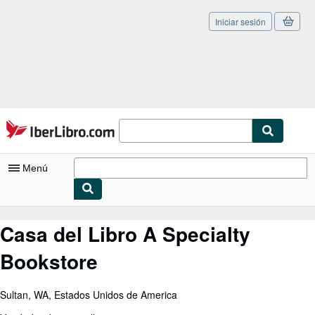
Iniciar sesión
Pasar al contenido principal
IberLibro.com
Menú
Mi cuenta
Casa del Libro A Specialty
Consultar mis pedidos
Bookstore
Cerrar sesión
Búsqueda avanzada
Sultan, WA, Estados Unidos de America