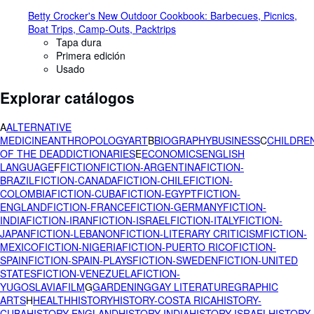
Betty Crocker's New Outdoor Cookbook: Barbecues, Picnics,
Boat Trips, Camp-Outs, Packtrips
Tapa dura
Primera edición
Usado
Explorar catálogos
A
ALTERNATIVE
MEDICINE
ANTHROPOLOGY
ART
B
BIOGRAPHY
BUSINESS
C
CHILDREN
OF THE DEAD
DICTIONARIES
E
ECONOMICS
ENGLISH
LANGUAGE
F
FICTION
FICTION-ARGENTINA
FICTION-
BRAZIL
FICTION-CANADA
FICTION-CHILE
FICTION-
COLOMBIA
FICTION-CUBA
FICTION-EGYPT
FICTION-
ENGLAND
FICTION-FRANCE
FICTION-GERMANY
FICTION-
INDIA
FICTION-IRAN
FICTION-ISRAEL
FICTION-ITALY
FICTION-
JAPAN
FICTION-LEBANON
FICTION-LITERARY CRITICISM
FICTION-
MEXICO
FICTION-NIGERIA
FICTION-PUERTO RICO
FICTION-
SPAIN
FICTION-SPAIN-PLAYS
FICTION-SWEDEN
FICTION-UNITED
STATES
FICTION-VENEZUELA
FICTION-
YUGOSLAVIA
FILM
G
GARDENING
GAY LITERATURE
GRAPHIC
ARTS
H
HEALTH
HISTORY
HISTORY-COSTA RICA
HISTORY-
CUBA
HISTORY-ENGLAND
HISTORY-INDIA
HISTORY-ISRAEL
HISTORY-