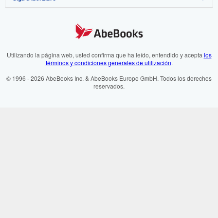
Política de Privacidad
AbeBooks.co.uk
Preferencias de cookies
AbeBooks.de
Aviso de cookies
AbeBooks.fr
Utilizando la página web, usted confirma que ha leído, entendido y acepta
los
términos y condiciones generales de utilización
.
Accesibilidad
AbeBooks.it
© 1996 - 2026 AbeBooks Inc. & AbeBooks Europe GmbH. Todos los derechos
reservados.
AbeBooks Aus/NZ
AbeBooks.ca
ZVAB.com
BookFinder.com
Encuentre cualquier libro al mejor precio