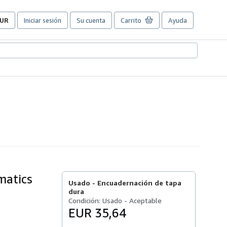
UR
Iniciar sesión
Su cuenta
Carrito
Ayuda
referencias
e
ompra
el
itio.
matics
Usado -
Encuadernación de tapa
dura
Condición: Usado - Aceptable
EUR 35,64