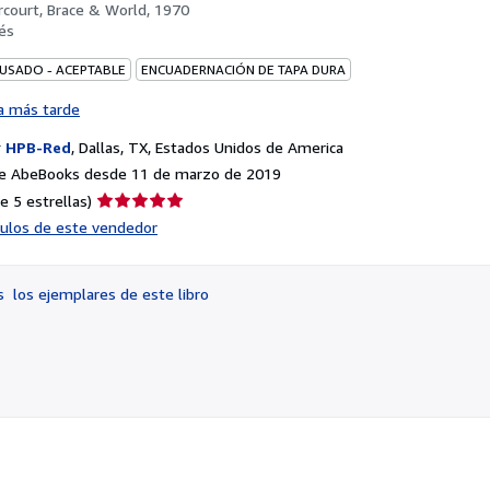
rcourt, Brace & World, 1970
és
 USADO - ACEPTABLE
ENCUADERNACIÓN DE TAPA DURA
a más tarde
r
HPB-Red
,
Dallas, TX, Estados Unidos de America
e AbeBooks desde 11 de marzo de 2019
Calificación
e 5 estrellas)
del
ículos de este vendedor
vendedor:
5
de
os
los ejemplares de este libro
5
estrellas