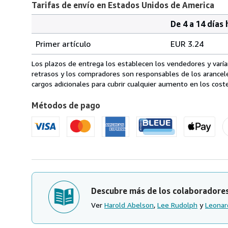
Tarifas de envío en Estados Unidos de America
De 4 a 14 días 
Cantidad
Tarifas
del
Primer artículo
EUR 3.24
pedido
de
envío
Los plazos de entrega los establecen los vendedores y varían
en
retrasos y los compradores son responsables de los arancel
Estados
cargos adicionales para cubrir cualquier aumento en los coste
Unidos
Métodos de pago
de
America
Descubre más de los colaboradore
Ver
Harold Abelson
,
Lee Rudolph
y
Leonar