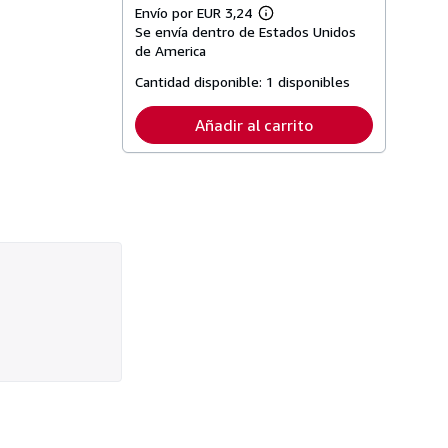
Envío por EUR 3,24
Más
Se envía dentro de Estados Unidos
información
sobre
de America
las
tarifas
Cantidad disponible:
1 disponibles
de
envío
Añadir al carrito