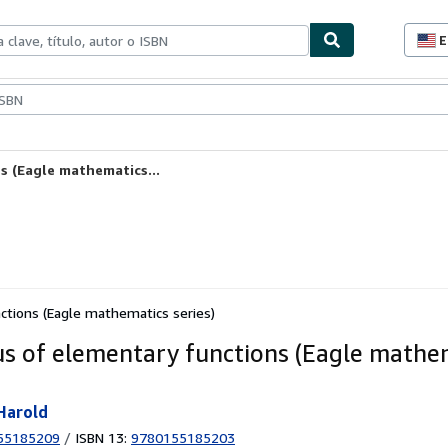
E
P
d
c
ionismo
Vendedores
Comenzar a vender
d
s
s (Eagle mathematics...
ctions (Eagle mathematics series)
us of elementary functions (Eagle mathe
Harold
55185209
/
ISBN 13:
9780155185203