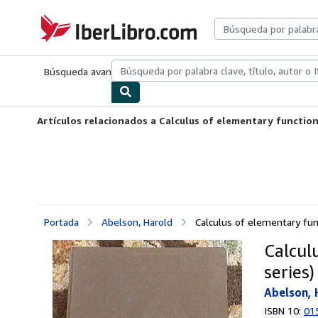
Pasar al contenido principal
IberLibro.com
Búsqueda avanzada
Colecciones
Libros antiguos
Arte y colecc
Artículos relacionados a Calculus of elementary function
Portada
Abelson, Harold
Calculus of elementary fun
Calcul
series)
Abelson, 
ISBN 10:
01