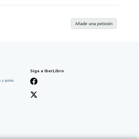
Añadir una petición
Siga a IberLibro
 y guías