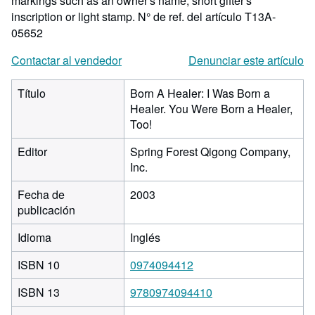
markings such as an owner's name, short gifter's
inscription or light stamp.
N° de ref. del artículo T13A-
05652
Contactar al vendedor
Denunciar este artículo
Título
Born A Healer: I Was Born a
Healer. You Were Born a Healer,
Too!
Editor
Spring Forest Qigong Company,
Inc.
Fecha de
2003
publicación
Idioma
Inglés
ISBN 10
0974094412
ISBN 13
9780974094410