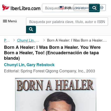
Pasar al contenido principal
IberLibro.com
EUR
Iniciar sesión
Preferencias
de
compra
Menú
del
sitio.
Mi cuenta
Portada
Chunyi Lin, Gary Rebstock
Born A Healer: I Was Born a Healer. You Were Born a Healer, Too!
Born A Healer: I Was Born a Healer. You Were
Consultar mis pedidos
Born a Healer, Too! (Encuadernación de tapa
Búsqueda avanzada
blanda)
Chunyi Lin, Gary Rebstock
Colecciones
Editorial:
Spring Forest Qigong Company, Inc., 2003
Libros antiguos
Arte y coleccionismo
Vendedores
Comenzar a vender
Ayuda