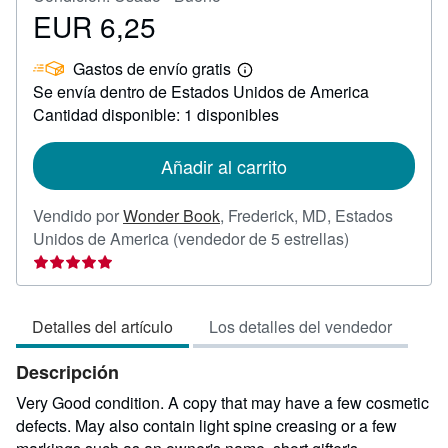
EUR 6,25
Precio
EUR
Gastos de envío gratis
6,25
Más
Se envía dentro de Estados Unidos de America
información
sobre
Cantidad disponible: 1 disponibles
las
tarifas
de
Añadir al carrito
envío
Vendido por
Wonder Book
,
Frederick, MD, Estados
Calificación
Unidos de America
(vendedor de 5 estrellas)
del
vendedor:
5
Detalles del artículo
Los detalles del vendedor
de
5
Descripción
estrellas
Very Good condition. A copy that may have a few cosmetic
defects. May also contain light spine creasing or a few