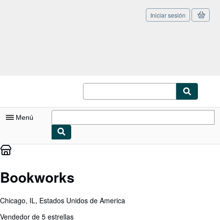
Iniciar sesión
Pasar al contenido principal
IberLibro.com
Menú
Mi cuenta
Consultar mis pedidos
Bookworks
Cerrar sesión
Chicago, IL, Estados Unidos de America
Búsqueda avanzada
Vendedor de 5 estrellas