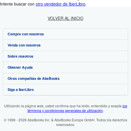
Intente buscar con
otro vendedor de IberLibro
.
VOLVER AL INICIO
Compre con nosotros
Venda con nosotros
Búsqueda avanzada
Sobre nosotros
Colecciones
Comenzar a vender
Obtener Ayuda
Mi cuenta
Únase a nuestro programa de afiliados
Sobre IberLibro
Otras compañías de AbeBooks
Mis pedidos
Recomiende un vendedor
Medios
Preguntas frecuentes y guías
Siga a IberLibro
Ver carrito
Empleo
Atención al Cliente
AbeBooks.com
Política de Privacidad
AbeBooks.co.uk
Utilizando la página web, usted confirma que ha leído, entendido y acepta
los
términos y condiciones generales de utilización
.
Preferencias de cookies
AbeBooks.de
© 1996 - 2026 AbeBooks Inc. & AbeBooks Europe GmbH. Todos los derechos
Aviso de cookies
AbeBooks.fr
reservados.