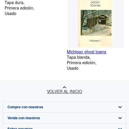
Tapa dura
Primera edición
Usado
Michigan ghost towns
Tapa blanda
Primera edición
Usado
VOLVER AL INICIO
Compre con nosotros
Venda con nosotros
Búsqueda avanzada
Sobre nosotros
Colecciones
Comenzar a vender