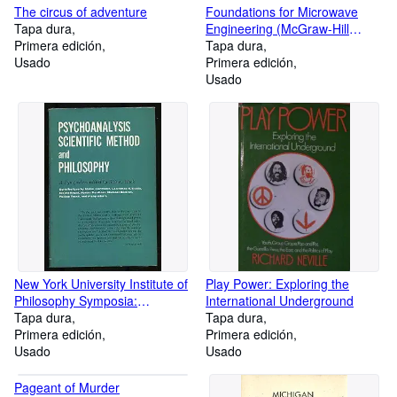
The circus of adventure
Foundations for Microwave
Tapa dura
Engineering (McGraw-Hill
Primera edición
Physical and Quantum
Tapa dura
Usado
Electronics Series)
Primera edición
Usado
New York University Institute of
Play Power: Exploring the
Philosophy Symposia:
International Underground
Psychoanalysis
Tapa dura
Tapa dura
Primera edición
Primera edición
Usado
Usado
Pageant of Murder