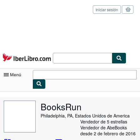
Iniciar sesión
Pasar al contenido principal
IberLibro.com
Menú
Mi cuenta
BooksRun
Consultar mis pedidos
Philadelphia, PA, Estados Unidos de America
Cerrar sesión
Vendedor de 5 estrellas
Vendedor de AbeBooks
Búsqueda avanzada
desde 2 de febrero de 2016