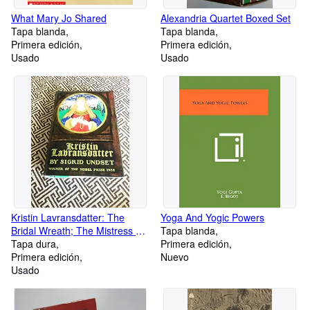
What Mary Jo Shared
Alexandria Quartet Boxed Set
Tapa blanda
Tapa blanda
Primera edición
Primera edición
Usado
Usado
Kristin Lavransdatter: The
Yoga And Yogic Powers
Bridal Wreath; The Mistress of
Tapa blanda
Husaby; The Cross
Tapa dura
Primera edición
Primera edición
Nuevo
Usado