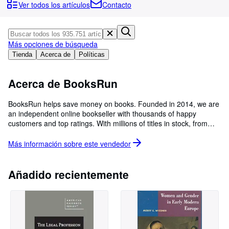
Colecciones
Ver todos los artículos
Contacto
Libros antiguos
Arte y coleccionismo
Más opciones de búsqueda
Vendedores
Tienda
Acerca de
Políticas
Comenzar a vender
Acerca de BooksRun
Ayuda
BooksRun helps save money on books. Founded in 2014, we are
CERRAR
an independent online bookseller with thousands of happy
customers and top ratings. With millions of titles in stock, from
fiction to textbooks, we have the best book selection and prices
90% below the list price. We ship all orders the same day or the
Más información sobre este
vendedor
next business day. Expedited shipping arrives in 2 - 5 business
days. Returns are accepted within 30 days of delivery. We are
committed to providing each customer with the highest standard
Añadido recientemente
of customer service. Please carefully check the book s description
and condition before ordering. If you have any questions or
issues, please contact us first. Thank you for choosing BooksRun!