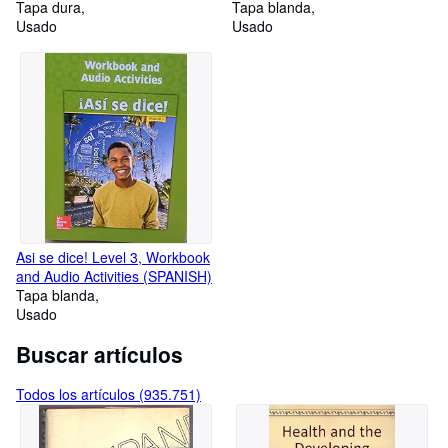
Kalachakra Tantra (Library of
Tapa dura
Tapa blanda
Tibetan Classics)
Usado
Usado
Asi se dice! Level 3, Workbook
and Audio Activities (SPANISH)
Tapa blanda
Usado
Buscar artículos
Todos los artículos (935.751)