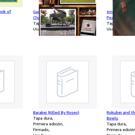
ook of
Georgia Curiosities: Quirky
International 
Characters, Roadside Oddities &
Peaceful Chang
Other Offbeat Stuff (Curiosities
Tapa blanda
Tapa blanda
Series)
Usado
Usado
Barakei (Killed By Roses)
Rokubei and t
Tapa dura
Bowls
Primera edición
Tapa dura
Firmado
Primera edició