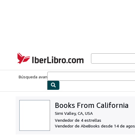
Pasar al contenido principal
IberLibro.com
Búsqueda avanzada
Colecciones
Libros antiguos
Arte y colecc
Books From California
Simi Valley, CA, USA
Vendedor de 4 estrellas
Vendedor de AbeBooks desde 14 de agos