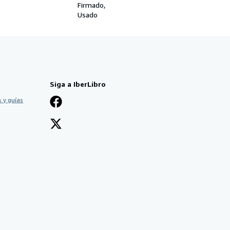
Firmado
Usado
Siga a IberLibro
 y guías