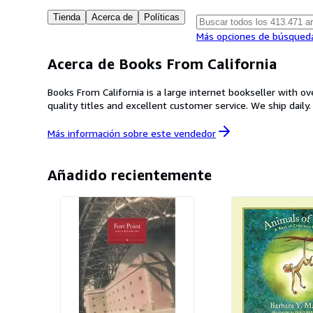
Tienda
Acerca de
Políticas
Más opciones de búsqued
Acerca de Books From California
Books From California is a large internet bookseller with o
quality titles and excellent customer service. We ship daily.
Más información sobre este
vendedor
Añadido recientemente