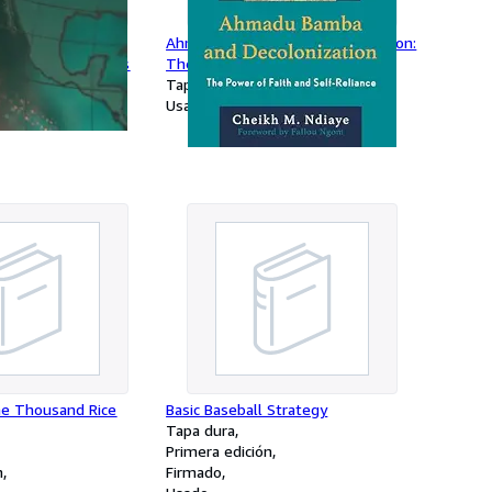
Organizations and
Ahmadu Bamba and Decolonization:
e in World Politics
The Power of Faith and Self-
Reliance
Tapa dura
Usado
he Thousand Rice
Basic Baseball Strategy
Tapa dura
Primera edición
n
Firmado