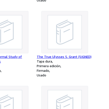
Usado
ormal Study of
The True Ulysses S. Grant (SIGNED)
s
Tapa dura
Primera edición
n
Firmado
Usado