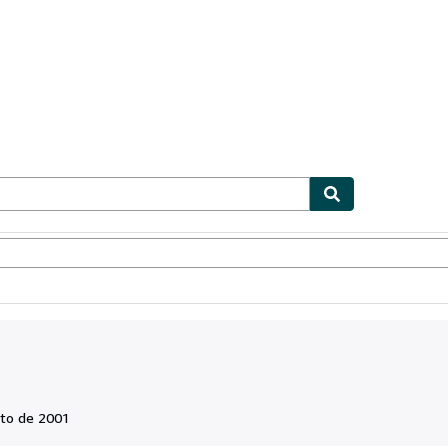
ionismo
Vendedores
Comenzar a vender
to de 2001