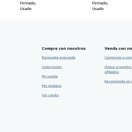
Firmado
Firmado
Usado
Usado
Compre con nosotros
Venda con no
Búsqueda avanzada
Comenzar a ven
Colecciones
Únase a nuestro
afiliados
Mi cuenta
Recomiende un 
Mis pedidos
Ver carrito