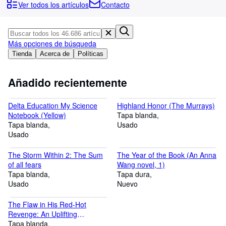
Colecciones
Ver todos los artículos
Contacto
Libros antiguos
Arte y coleccionismo
Más opciones de búsqueda
Vendedores
Tienda
Acerca de
Políticas
Comenzar a vender
Añadido recientemente
Ayuda
Delta Education My Science
Highland Honor (The Murrays)
CERRAR
Notebook (Yellow)
Tapa blanda
Tapa blanda
Usado
Usado
The Storm Within 2: The Sum
The Year of the Book (An Anna
of all fears
Wang novel, 1)
Tapa blanda
Tapa dura
Usado
Nuevo
The Flaw in His Red-Hot
Revenge: An Uplifting
International Romance (Hot
Tapa blanda