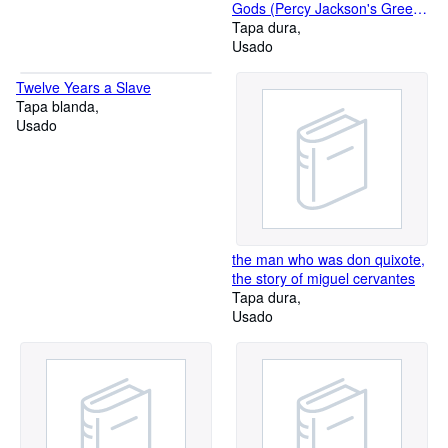
Gods (Percy Jackson's Greek
Myths) by Rick Riordan (2014-
Tapa dura
08-07)
Usado
Twelve Years a Slave
Tapa blanda
Usado
the man who was don quixote,
the story of miguel cervantes
Tapa dura
Usado