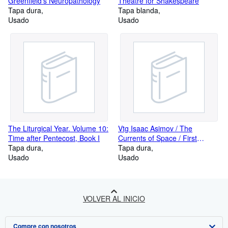
Greenfield's Neuropathology
Theatre for Shakespeare
Tapa dura
Tapa blanda
Usado
Usado
The Liturgical Year. Volume 10:
Vtg Isaac Asimov / The
Time after Pentecost, Book I
Currents of Space / First
Tapa dura
Edition, 1952 / Ex-library
Tapa dura
Usado
Usado
VOLVER AL INICIO
Compre con nosotros