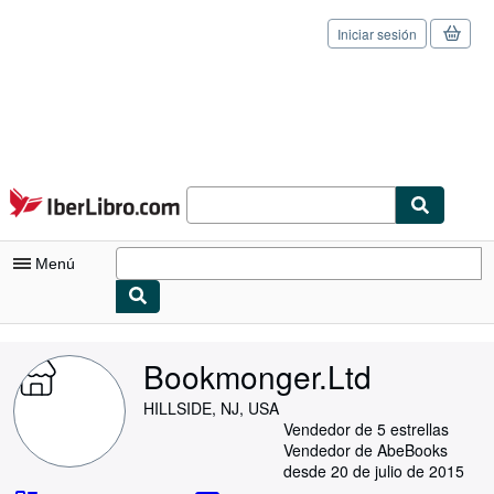
Iniciar sesión
Pasar al contenido principal
IberLibro.com
Menú
Mi cuenta
Bookmonger.Ltd
Consultar mis pedidos
HILLSIDE, NJ, USA
Cerrar sesión
Vendedor de 5 estrellas
Vendedor de AbeBooks
Búsqueda avanzada
desde 20 de julio de 2015