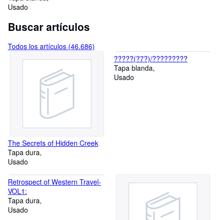
Summer Nights with a
Usado
Billionaire, 2)
Buscar artículos
Todos los artículos (46.686)
?????(?7?)/?????????
Tapa blanda
Usado
The Secrets of Hidden Creek
Tapa dura
Usado
Retrospect of Western Travel-
VOL1:
Tapa dura
Usado