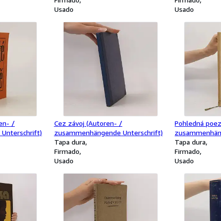
Usado
Usado
en- /
Cez závoj (Autoren- /
Pohledná poez
nterschrift)
zusammenhängende Unterschrift)
zusammenhäng
Tapa dura
Tapa dura
Firmado
Firmado
Usado
Usado