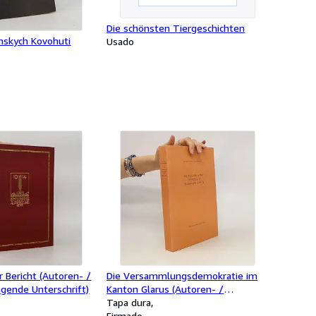
Die schönsten Tiergeschichten
amskych Kovohuti
Usado
r Bericht (Autoren- /
Die Versammlungsdemokratie im
ende Unterschrift)
Kanton Glarus (Autoren- /
zusammenhängende Unterschrift)
Tapa dura
Firmado