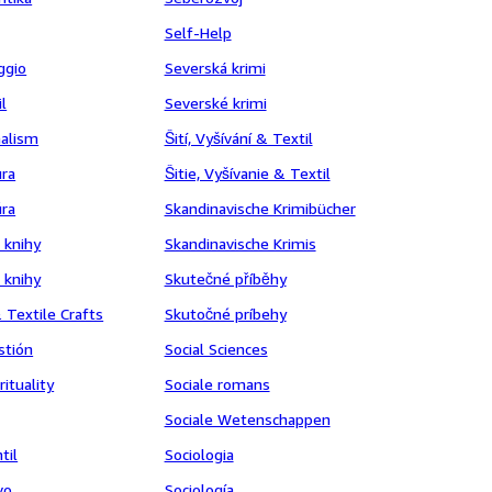
Self-Help
aggio
Severská krimi
il
Severské krimi
nalism
Šití, Vyšívání & Textil
ura
Šitie, Vyšívanie & Textil
úra
Skandinavische Krimibücher
 knihy
Skandinavische Krimis
 knihy
Skutečné příběhy
 Textile Crafts
Skutočné príbehy
stión
Social Sciences
ituality
Sociale romans
Sociale Wetenschappen
til
Sociologia
vo
Sociología