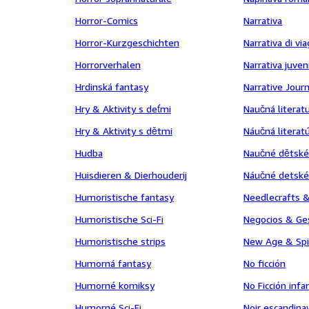
Horror-Comics
Narrativa
Horror-Kurzgeschichten
Narrativa di vi
Horrorverhalen
Narrativa juven
Hrdinská fantasy
Narrative Jour
Hry & Aktivity s deťmi
Naučná literat
Hry & Aktivity s dětmi
Náučná literat
Hudba
Naučné dětské
Huisdieren & Dierhouderij
Náučné detské
Humoristische fantasy
Needlecrafts &
Humoristische Sci-Fi
Negocios & Ge
Humoristische strips
New Age & Spir
Humorná fantasy
No ficción
Humorné komiksy
No Ficción infan
Humorné Sci-Fi
Noir escandina