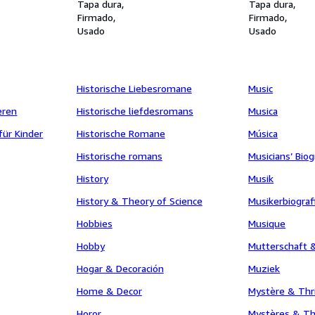
lichen
Tapa dura
Tapa dura
menhängende
Firmado
Firmado
Usado
Usado
Historische Liebesromane
Music
eren
Historische liefdesromans
Musica
für Kinder
Historische Romane
Música
Historische romans
Musicians’ Bio
History
Musik
History & Theory of Science
Musikerbiograf
Hobbies
Musique
Hobby
Mutterschaft &
Hogar & Decoración
Muziek
Home & Decor
Mystère & Thri
Horor
Mystères & Th