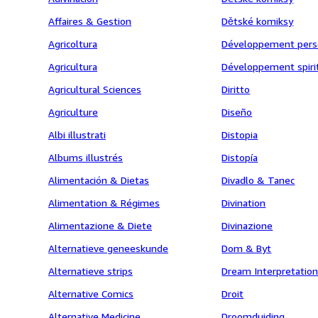
Affaires & Gestion
Dětské komiksy
Agricoltura
Développement pers
Agricultura
Développement spiri
Agricultural Sciences
Diritto
Agriculture
Diseño
Albi illustrati
Distopia
Albums illustrés
Distopía
Alimentación & Dietas
Divadlo & Tanec
Alimentation & Régimes
Divination
Alimentazione & Diete
Divinazione
Alternatieve geneeskunde
Dom & Byt
Alternatieve strips
Dream Interpretatio
Alternative Comics
Droit
Alternative Medicine
Droomduiding