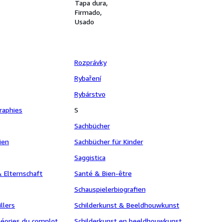
Tapa dura
Firmado
Usado
Rozprávky
Rybaření
Rybárstvo
graphies
S
Sachbücher
ien
Sachbücher für Kinder
Saggistica
 Elternschaft
Santé & Bien-être
Schauspielerbiografien
llers
Schilderkunst & Beeldhouwkunst
éories du complot
Schilderkunst en beeldhouwkunst