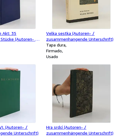
m Akt: 35
Velka sestka (Autoren- /
 Stücke (Autoren- /
zusammenhangende Unterschrift)
ende Unterschrift)
Tapa dura
Firmado
Usado
VI. (Autoren- /
Hra srdcí (Autoren- /
ende Unterschrift)
zusammenhängende Unterschrift)