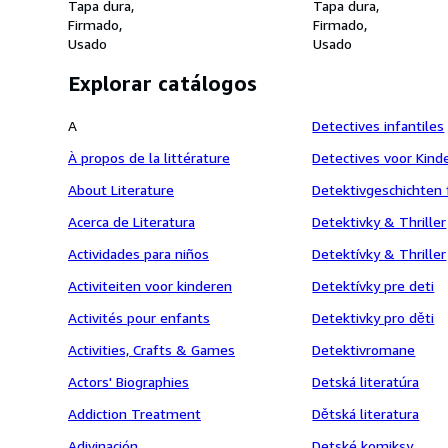
Tapa dura
Komplexen Veränder
Tapa dura
Firmado
(Autoren- / zusam
Firmado
Usado
Unterschrift)
Usado
Explorar catálogos
A
Detectives infantiles
À propos de la littérature
Detectives voor Kind
About Literature
Detektivgeschichten 
Acerca de Literatura
Detektivky & Thriller
Actividades para niños
Detektívky & Thriller
Activiteiten voor kinderen
Detektívky pre deti
Activités pour enfants
Detektivky pro děti
Activities, Crafts & Games
Detektivromane
Actors' Biographies
Detská literatúra
Addiction Treatment
Dětská literatura
Adivinación
Detské komiksy