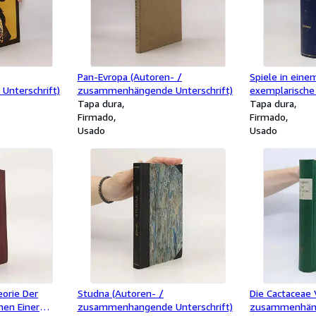
Pan-Evropa (Autoren- /
Spiele in eine
nterschrift)
zusammenhängende Unterschrift)
exemplarische
Tapa dura
zusammenhäng
Tapa dura
Firmado
Firmado
Usado
Usado
eorie Der
Studna (Autoren- /
Die Cactaceae 
nen Einer
zusammenhangende Unterschrift)
zusammenhäng