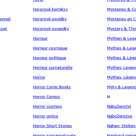
Hororové komiksy
Mysteries & C
onnel
Hororové povídky
Mysteries en 
tuel
Hororové poviedky
Mystery & Thri
Horreur
Mythen & Leg
Horreur cosmique
Mythes & Leg
Horreur gothique
Mythes & Lég
Horreur surnaturelle
Mythes, Lege
Horror
Mythes, Légen
Horror Comic Books
Mýty & Legen
Horror Comics
N
Horror cosmico
Náboženství
n
Horror gotico
Náboženstvo
Horror Short Stories
Nähen, Sticken
Horror soprannaturale
Napínavá roma