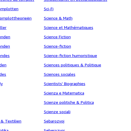
omplotten
Sci-Fi
Complottheorieën
Science & Math
ller
Science et Mathématiques
enden
Science Fiction
enden
Science-fiction
endes
Science-fiction humoristique
nden
Sciences politiques & Politique
des
Sciences sociales
dy
Scientists' Biographies
Scienza e Matematica
Scienze politiche & Politica
Scienze sociali
 & Textilien
Sebarozvoj
ntika
Seberozvoj