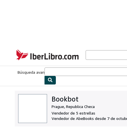
Pasar al contenido principal
IberLibro.com
Búsqueda avanzada
Colecciones
Libros antiguos
Arte y colecc
Bookbot
Prague, Republica Checa
Vendedor de 5 estrellas
Vendedor de AbeBooks desde 7 de octub