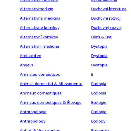
Alternativmedizin
Duchovní literatura
Alternatívna medicína
Duchovní rozvoj
Alternatívne komiksy
Duchovný rozvoj
Alternativní komiksy
Dům & Byt
Alternativní medicína
Dystopia
Ambachten
Dystópia
Angeln
Dystopie
Animales domésticos
E
Animali domestici & Allevamento
Ecologia
Animaux domestiques
Ecología
Animaux domestiques & Élevage
Ecologie
Anthropologie
Écologie
Anthropology
Ecology
Antiek & Verzamelen
Economia