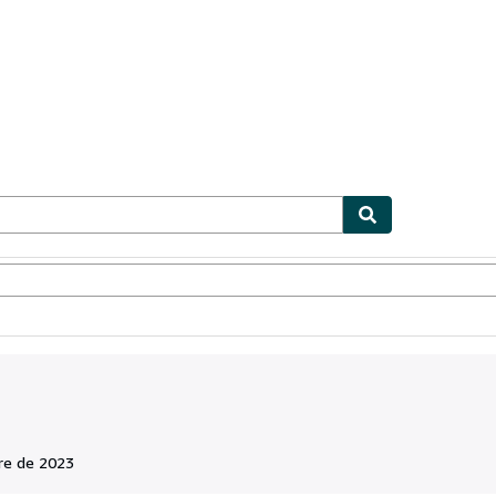
ionismo
Vendedores
Comenzar a vender
re de 2023