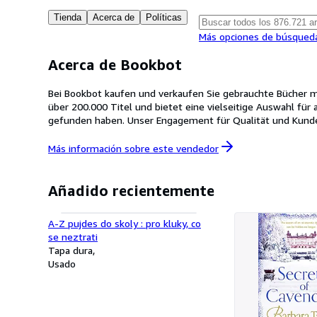
Tienda
Acerca de
Políticas
Más opciones de búsqued
Acerca de Bookbot
Bei Bookbot kaufen und verkaufen Sie gebrauchte Bücher mit
über 200.000 Titel und bietet eine vielseitige Auswahl für a
gefunden haben. Unser Engagement für Qualität und Kunde
Más información sobre este
vendedor
Añadido recientemente
A-Z pujdes do skoly : pro kluky, co
se neztrati
Tapa dura
Usado