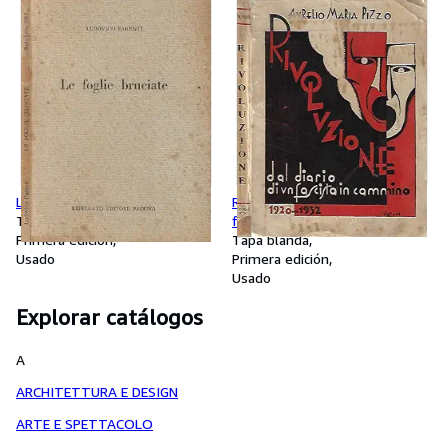
Le foglie bruciate
Rivoluzione Dal diario di un
Tapa blanda
fascista in cammino
Primera edición
Tapa blanda
Usado
Primera edición
Usado
Explorar catálogos
A
ARCHITETTURA E DESIGN
ARTE E SPETTACOLO