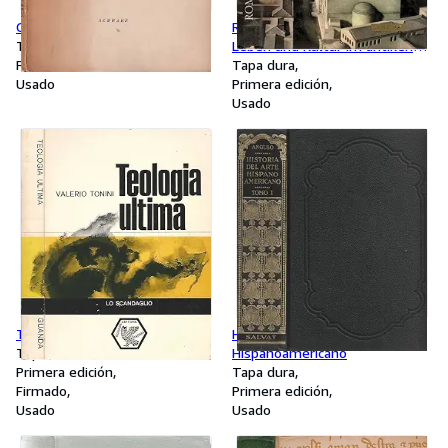
Cronache e altre poesie
Rom und Seine Grosse Zeit
Tapa blanda
Leben und Kultur im antiken
Primera edición
Rom
Tapa dura
Usado
Primera edición
Usado
Teologia ultima
Historia del Arte
Tapa blanda
Hispanoamericano
Primera edición
Tapa dura
Firmado
Primera edición
Usado
Usado