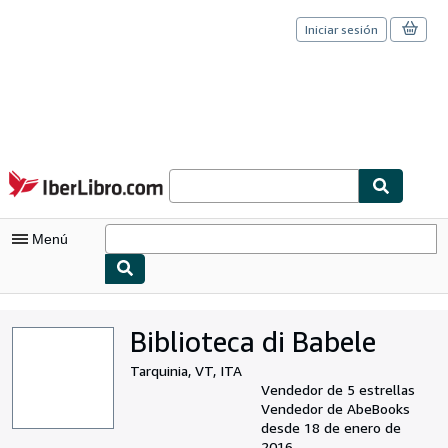
Iniciar sesión
Pasar al contenido principal
IberLibro.com
Menú
Mi cuenta
Biblioteca di Babele
Consultar mis pedidos
Tarquinia, VT, ITA
Cerrar sesión
Vendedor de 5 estrellas
Vendedor de AbeBooks
Búsqueda avanzada
desde 18 de enero de
2016