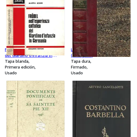
Frobel nel'esperienza cattolica
Léon XIII et le Vatican
del Giardino d'infanzia in
(Autografo)
Germania
Tapa blanda
Tapa dura
Primera edición
Firmado
Usado
Usado