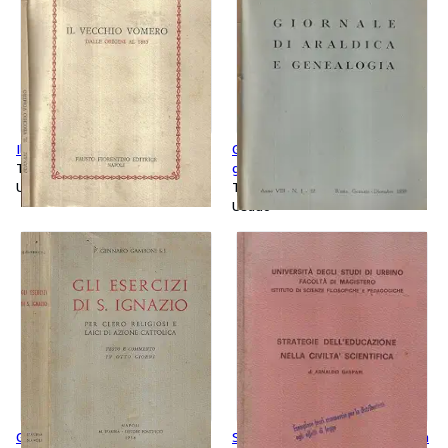
Il vecchio Vomero
Giornale di araldica e
Tapa blanda
genealogia n. 1-12 Anno 1959
Usado
Tapa blanda
Usado
Gli esercizi di S. Ignazio
Strategie dell'educazione nella