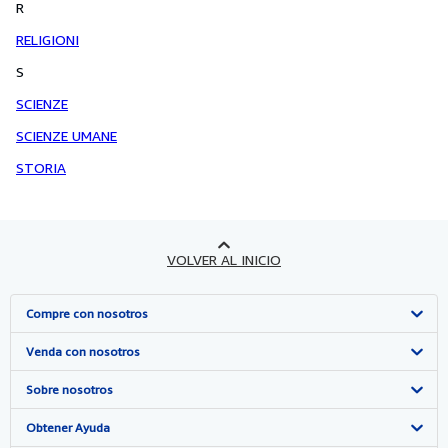
R
RELIGIONI
S
SCIENZE
SCIENZE UMANE
STORIA
VOLVER AL INICIO
Compre con nosotros
Búsqueda avanzada
Venda con nosotros
Colecciones
Comenzar a vender
Sobre nosotros
Mi cuenta
Únase a nuestro programa de afiliados
Sobre IberLibro
Obtener Ayuda