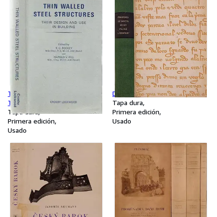
Thin walled steel structures
Dejiny Italske Literatury
Their design and use in
Tapa dura
building
Tapa dura
Primera edición
Primera edición
Usado
Usado