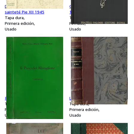
Documents Pontificaux de sa
Costantino Barbella (1852 -
sainteté Pie XII 1945
1925)
Tapa dura
Tapa dura
Primera edición
Firmado
Usado
Usado
Il Passo del Muraglione
Les Derniers Jours de Paris
Tapa blanda
Tapa dura
Primera edición
Primera edición
Usado
Usado