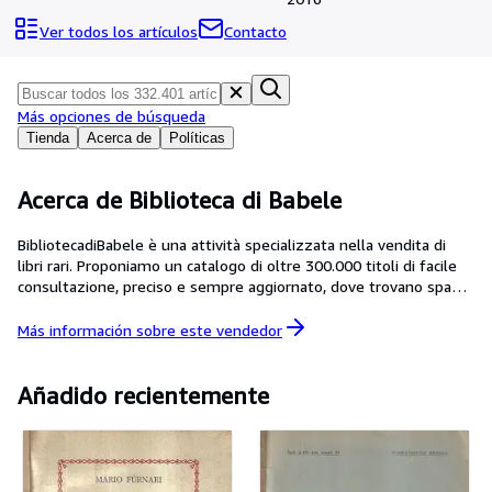
Colecciones
Ver todos los artículos
Contacto
Libros antiguos
Arte y coleccionismo
Más opciones de búsqueda
Vendedores
Tienda
Acerca de
Políticas
Comenzar a vender
Ayuda
Acerca de Biblioteca di Babele
CERRAR
BibliotecadiBabele è una attività specializzata nella vendita di
libri rari. Proponiamo un catalogo di oltre 300.000 titoli di facile
consultazione, preciso e sempre aggiornato, dove trovano spazio
gli argomenti più disparati, testi antichi e moderni, libri d arte,
attualità, volumi di architettura.
Más información sobre este
vendedor
Añadido recientemente