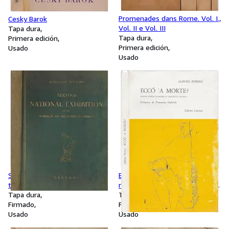
Promenades dans Rome. Vol. I.,
Cesky Barok
Vol. II e Vol. III
Tapa dura
Tapa dura
Primera edición
Primera edición
Usado
Usado
Second National Exhibition of
Eccó 'a morte? (Perché la
the Works of Art recovered in
morte?) Nuove poesie d'amore
Germany
Tapa dura
in dialetto lucano
Tapa blanda
Firmado
Primera edición
Usado
Usado