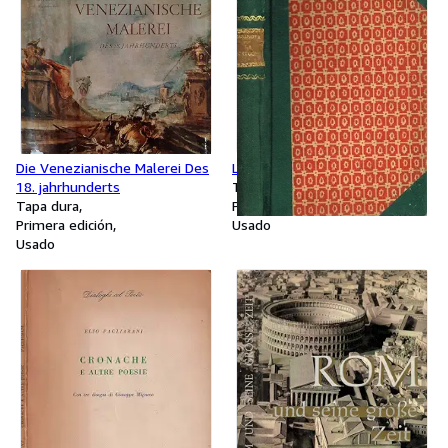
Die Venezianische Malerei Des
La Portoghese
18. jahrhunderts
Tapa dura
Tapa dura
Primera edición
Primera edición
Usado
Usado