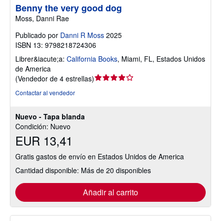
Benny the very good dog
Moss, Danni Rae
Publicado por
Danni R Moss
2025
ISBN 13: 9798218724306
Librer&iacute;a:
California Books
,
Miami, FL, Estados Unidos
de America
Calificación
(
Vendedor de 4 estrellas
)
del
Contactar al vendedor
vendedor:
4
Nuevo - Tapa blanda
de
Condición: Nuevo
5
EUR 13,41
estrellas
Gratis gastos de envío en Estados Unidos de America
Cantidad disponible: Más de 20 disponibles
Añadir al carrito