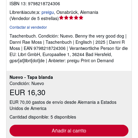
ISBN 13: 9798218724306
Librer&iacute;a:
preigu
,
Osnabrück, Alemania
Calificación
(
Vendedor de 5 estrellas
)
del
Contactar al vendedor
vendedor:
Taschenbuch.
Condición: Nuevo.
Benny the very good dog |
5
Danni Rae Moss | Taschenbuch | Englisch | 2025 | Danni R
de
Moss | EAN 9798218724306 | Verantwortliche Person für die
5
EU: Libri GmbH, Europaallee 1, 36244 Bad Hersfeld,
estrellas
gpsr[at]libri[dot]de | Anbieter: preigu Print on Demand
Nuevo - Tapa blanda
Condición: Nuevo
EUR 16,30
EUR 70,00 gastos de envío desde Alemania a Estados
Unidos de America
Cantidad disponible: 5 disponibles
Añadir al carrito