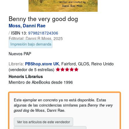
CERRAR
Benny the very good dog
Moss, Danni Rae
/
ISBN 13:
9798218724306
Editorial:
Danni R Moss, 2025
Impresión bajo demanda
Nuevos
PAP
Librería:
PBShop.store UK
,
Fairford, GLOS, Reino Unido
Calificación
(vendedor de 5 estrellas)
del
Honoris Librarius
vendedor:
Miembro de AbeBooks desde 1996
5
de
5
Este ejemplar en concreto ya no está disponible. Estas
estrellas
algunas de las coincidencias similares para
Benny the very
good dog
de Moss, Danni Rae.
Ver los artículos de este vendedor