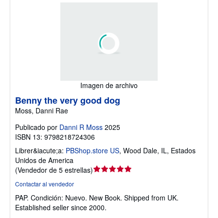
Imagen de archivo
Benny the very good dog
Moss, Danni Rae
Publicado por
Danni R Moss
2025
ISBN 13: 9798218724306
Librer&iacute;a:
PBShop.store US
,
Wood Dale, IL, Estados
Unidos de America
Calificación
(
Vendedor de 5 estrellas
)
del
Contactar al vendedor
vendedor:
PAP.
Condición: Nuevo.
New Book. Shipped from UK.
5
Established seller since 2000.
de
5