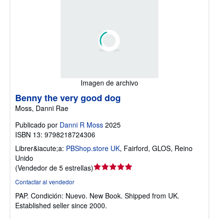
Imagen de archivo
Benny the very good dog
Moss, Danni Rae
Publicado por
Danni R Moss
2025
ISBN 13: 9798218724306
Librer&iacute;a:
PBShop.store UK
,
Fairford, GLOS, Reino
Unido
Calificación
(
Vendedor de 5 estrellas
)
del
Contactar al vendedor
vendedor:
PAP.
Condición: Nuevo.
New Book. Shipped from UK.
5
Established seller since 2000.
de
5