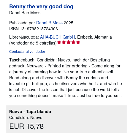
Benny the very good dog
Danni Rae Moss
Publicado por
Danni R Moss
2025
ISBN 13: 9798218724306
Librer&iacute;a:
AHA-BUCH GmbH
,
Einbeck, Alemania
Calificación
(
Vendedor de 5 estrellas
)
del
Contactar al vendedor
vendedor:
Taschenbuch.
Condición: Nuevo.
nach der Bestellung
5
gedruckt Neuware - Printed after ordering - Come along for
de
a journey of learning how to live your true authentic self.
5
Read along and discover with Benny the curious and
estrellas
loveable pit-bull pup, as he discovers who he is. and who he
is not. Discover the lesson that just because the world tells
you something doesn't make it true. Just be true to yourself.
Nuevo - Tapa blanda
Condición: Nuevo
EUR 15,78