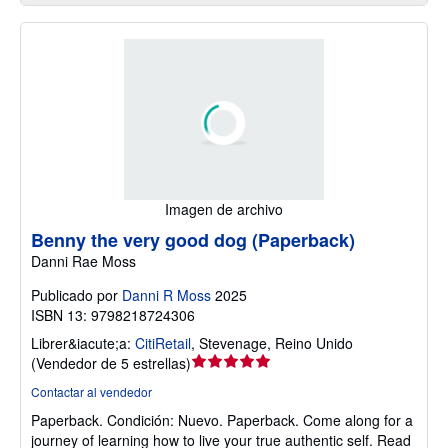
Imagen de archivo
Benny the very good dog (Paperback)
Danni Rae Moss
Publicado por
Danni R Moss
2025
ISBN 13: 9798218724306
Librer&iacute;a:
CitiRetail
,
Stevenage, Reino Unido
Calificación
(
Vendedor de 5 estrellas
)
del
Contactar al vendedor
vendedor:
Paperback.
Condición: Nuevo.
Paperback. Come along for a
5
journey of learning how to live your true authentic self. Read
de