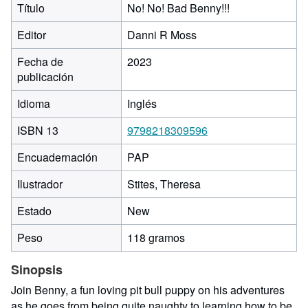
Título
No! No! Bad Benny!!!
Editor
Danni R Moss
Fecha de
2023
publicación
Idioma
Inglés
ISBN 13
9798218309596
Encuadernación
PAP
Ilustrador
Stites, Theresa
Estado
New
Peso
118 gramos
Sinopsis
Join Benny, a fun loving pit bull puppy on his adventures
as he goes from being quite naughty to learning how to be