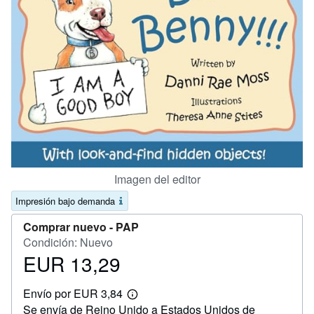
CERRAR
Imagen del editor
Impresión bajo demanda
Comprar nuevo -
PAP
Condición: Nuevo
EUR 13,29
Precio
EUR
Envío por EUR 3,84
13,29
Más
Se envía de Reino Unido a Estados Unidos de
información