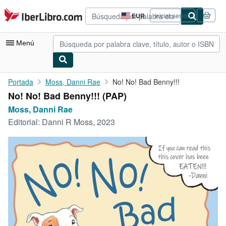
Pasar al contenido principal
IberLibro.com
EUR
Iniciar sesión
Preferencias
de
compra
Menú
del
sitio.
Mi cuenta
Portada
Moss, Danni Rae
No! No! Bad Benny!!!
No! No! Bad Benny!!! (PAP)
Consultar mis pedidos
Moss, Danni Rae
Búsqueda avanzada
Editorial:
Danni R Moss, 2023
Colecciones
Libros antiguos
Arte y coleccionismo
Vendedores
Comenzar a vender
Ayuda