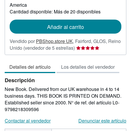
sobre
America
las
Cantidad disponible: Más de 20 disponibles
tarifas
de
envío
Añadir al carrito
Vendido por
PBShop.store UK
,
Fairford, GLOS, Reino
Calificación
Unido
(vendedor de 5 estrellas)
del
vendedor:
Detalles del artículo
Los detalles del vendedor
5
de
Descripción
5
estrellas
New Book. Delivered from our UK warehouse in 4 to 14
business days. THIS BOOK IS PRINTED ON DEMAND.
Established seller since 2000.
N° de ref. del artículo L0-
9798218309596
Contactar al vendedor
Denunciar este artículo