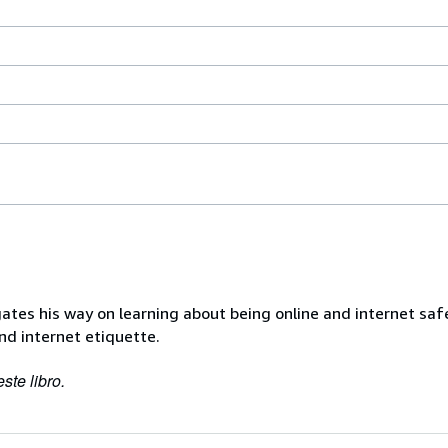
 milímetros
ho
go
tes his way on learning about being online and internet saf
nd internet etiquette.
ste libro.