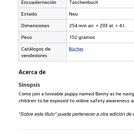
Encuadernación
Taschenbuch
Estado
Neu
254
Dimensiones
254 mm an. × 203 al. × 4 l.
de
Peso
152 gramos
anc
por
Catálogos de
Bücher
203
vendedores
de
alto
por
Acerca de
4
Sinopsis
de
lar
Come join a loveable puppy named Benny as he naviga
children to be exposed to online safety awareness a
"Sobre este título" puede pertenecer a otra edición de e