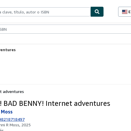
E
P
d
c
ionismo
Vendedores
Comenzar a vender
d
s
ventures
et adventures
! BAD BENNY! Internet adventures
e Moss
98218718497
nni R Moss, 2025
és