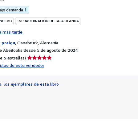
bajo demanda
 NUEVO
ENCUADERNACIÓN DE TAPA BLANDA
a más tarde
r
preigu
,
Osnabrück, Alemania
e AbeBooks desde 5 de agosto de 2024
Calificación
e 5 estrellas)
del
ículos de este vendedor
vendedor:
5
de
os
los ejemplares de este libro
5
estrellas