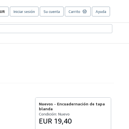
UR
Iniciar sesión
Su cuenta
Carrito
Ayuda
referencias
e
ompra
el
itio.
Nuevos -
Encuadernación de tapa
blanda
Condición: Nuevo
EUR 19,40