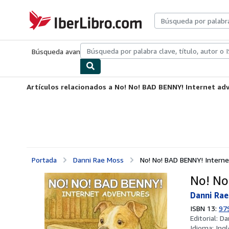
Pasar al contenido principal
IberLibro.com
Búsqueda avanzada
Colecciones
Libros antiguos
Arte y colecc
Artículos relacionados a No! No! BAD BENNY! Internet ad
Portada
Danni Rae Moss
No! No! BAD BENNY! Intern
No! No
Danni Ra
ISBN 13:
97
Editorial:
Da
Idioma:
Ingl