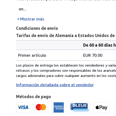
on...
Mostrar más
Condiciones de envío
Tarifas de envío de Alemania a Estados Unidos de
De 60 a 60 días 
Cantidad
Tarifas
del
Primer artículo
EUR 70.00
pedido
de
envío
Los plazos de entrega los establecen los vendedores y varían
de
retrasos y los compradores son responsables de los arancel
Alemania
cargos adicionales para cubrir cualquier aumento en los coste
a
Información detallada sobre el vendedor
Estados
Unidos
Métodos de pago
de
America