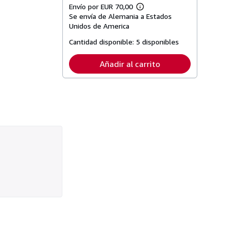
Envío por EUR 70,00
Más
Se envía de Alemania a Estados
información
sobre
Unidos de America
las
tarifas
Cantidad disponible:
5 disponibles
de
envío
Añadir al carrito