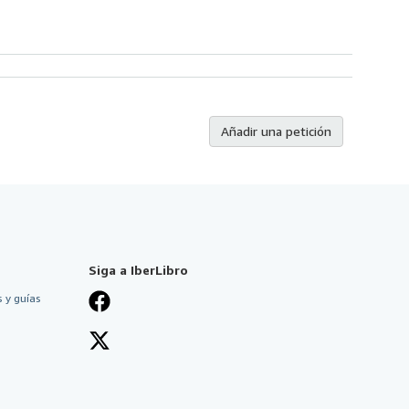
Añadir una petición
Siga a IberLibro
 y guías