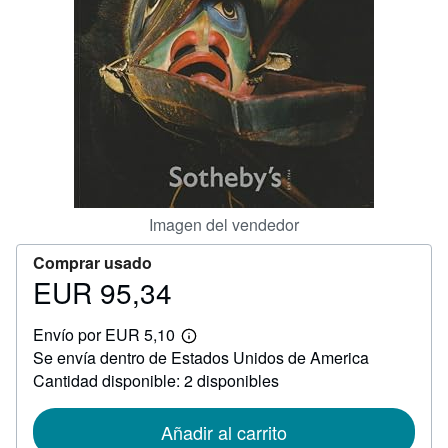
CERRAR
Imagen del vendedor
Comprar usado
EUR 95,34
Precio
EUR
Envío por EUR 5,10
95,34
Más
Se envía dentro de Estados Unidos de America
información
sobre
Cantidad disponible: 2 disponibles
las
tarifas
de
Añadir al carrito
envío