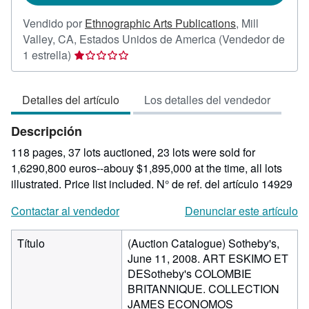
Vendido por
Ethnographic Arts Publications
,
Mill
Valley, CA, Estados Unidos de America
(Vendedor de
Calificación
1 estrella)
del
vendedor:
Detalles del artículo
Los detalles del vendedor
1
de
Descripción
5
estrellas
118 pages, 37 lots auctioned, 23 lots were sold for
1,6290,800 euros--abouy $1,895,000 at the time, all lots
illustrated. Price list included.
N° de ref. del artículo 14929
Contactar al vendedor
Denunciar este artículo
Título
(Auction Catalogue) Sotheby's,
June 11, 2008. ART ESKIMO ET
DESotheby's COLOMBIE
BRITANNIQUE. COLLECTION
JAMES ECONOMOS