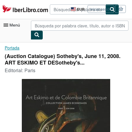
Pasar al contenido principal
IberLibro.com
EUR
Iniciar sesión
Preferencias
de
compra
Menú
del
sitio.
Mi cuenta
Portada
(Auction Catalogue) Sotheby's, June 11, 2008.
Consultar mis pedidos
ART ESKIMO ET DESotheby's...
Búsqueda avanzada
Editorial:
Paris
Colecciones
Libros antiguos
Arte y coleccionismo
Vendedores
Comenzar a vender
Ayuda