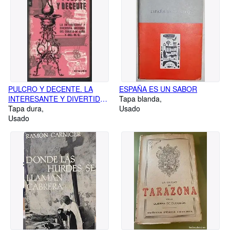
PULCRO Y DECENTE. LA
ESPAÑA ES UN SABOR
INTERESANTE Y DIVERTIDA
Tapa blanda
HISTORIA DEL CUARTO DE
Tapa dura
Usado
BAÑO Y DEL W.C.
Usado