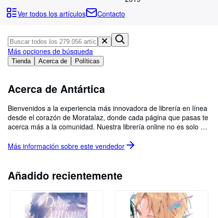
Colecciones
Ver todos los artículos
Contacto
Libros antiguos
Arte y coleccionismo
Más opciones de búsqueda
Vendedores
Tienda
Acerca de
Políticas
Comenzar a vender
Acerca de Antártica
Ayuda
CERRAR
Bienvenidos a la experiencia más innovadora de librería en línea
desde el corazón de Moratalaz, donde cada página que pasas te
acerca más a la comunidad. Nuestra librería online no es solo un
portal para adquirir tus libros favoritos; es un espacio donde el
servicio al cliente va más allá de lo esperado. Desde el barrio de
Más información sobre este
vendedor
Moratalaz, conocido por su vitalidad y espíritu comunitario,
extendemos nuestra pasión por los libros a cada rincón del
mundo digital. Entendemos que detrás de cada consulta hay un
Añadido recientemente
lector ansioso por sumergirse en nuevas historias, y por eso,
nuestro equipo de atención al cliente está siempre listo para
asistirte con una sonrisa virtual. Nuestro catálogo es tan diverso
como nuestros lectores, abarcando desde los clásicos inmortales