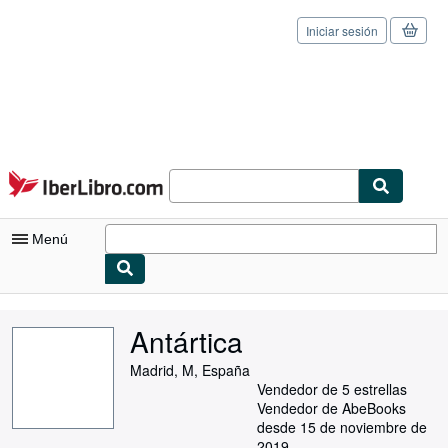
Iniciar sesión
Pasar al contenido principal
IberLibro.com
Menú
Mi cuenta
Antártica
Consultar mis pedidos
Madrid, M, España
Cerrar sesión
Vendedor de 5 estrellas
Vendedor de AbeBooks
Búsqueda avanzada
desde 15 de noviembre de
2019