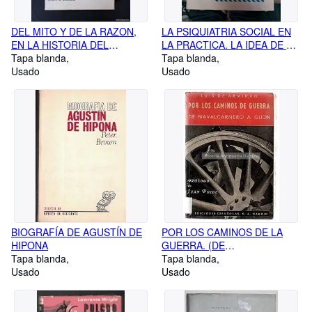
DEL MITO Y DE LA RAZON,
LA PSIQUIATRIA SOCIAL EN
EN LA HISTORIA DEL
LA PRACTICA. LA IDEA DE LA
PENSAMIENTO POLITICO
Tapa blanda
COMUNIDAD TERAPEÚTICA
Tapa blanda
Usado
Usado
BIOGRAFÍA DE AGUSTÍN DE
POR LOS CAMINOS DE LA
HIPONA
GUERRA. (DE
Tapa blanda
NAVALCARNERO A GIJÓN)
Tapa blanda
Usado
Usado