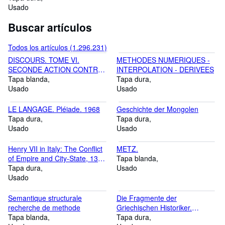
Usado
Buscar artículos
Todos los artículos (1.296.231)
DISCOURS. TOME VI.
METHODES NUMERIQUES -
SECONDE ACTION CONTRE
INTERPOLATION - DERIVEES
VERRES. LIVRE V. LES
Tapa blanda
Tapa dura
SUPPLICES
Usado
Usado
LE LANGAGE. Pléiade. 1968
Geschichte der Mongolen
Tapa dura
Tapa dura
Usado
Usado
Henry VII in Italy: The Conflict
METZ.
of Empire and City-State, 1310-
Tapa blanda
1313
Tapa dura
Usado
Usado
Semantique structurale
Die Fragmente der
recherche de methode
Griechischen Historiker.
Tapa blanda
Zweiter Teil. Zeitgeschichte. A:
Tapa dura