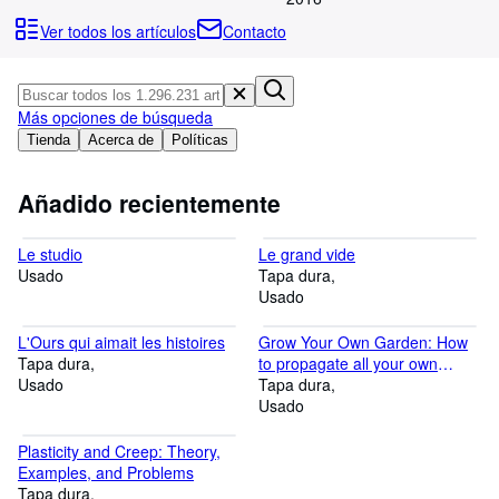
Colecciones
Ver todos los artículos
Contacto
Libros antiguos
Arte y coleccionismo
Más opciones de búsqueda
Vendedores
Tienda
Acerca de
Políticas
Comenzar a vender
Añadido recientemente
Ayuda
CERRAR
Le studio
Le grand vide
Usado
Tapa dura
Usado
L'Ours qui aimait les histoires
Grow Your Own Garden: How
Tapa dura
to propagate all your own
Usado
plants
Tapa dura
Usado
Plasticity and Creep: Theory,
Examples, and Problems
Tapa dura