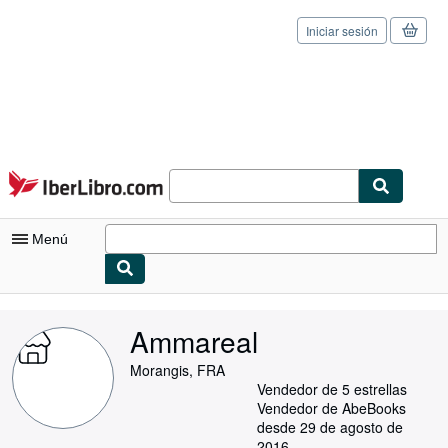
Iniciar sesión
Pasar al contenido principal
IberLibro.com
Menú
Mi cuenta
Ammareal
Consultar mis pedidos
Morangis, FRA
Cerrar sesión
Vendedor de 5 estrellas
Vendedor de AbeBooks
Búsqueda avanzada
desde 29 de agosto de
2016