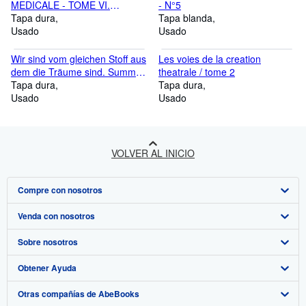
MEDICALE - TOME VI.
- N°5
POUMONS - TUBERCULOSE
Tapa dura
Tapa blanda
Usado
Usado
Wir sind vom gleichen Stoff aus
Les voies de la creation
dem die Träume sind. Summe
theatrale / tome 2
eines Lebens.
Tapa dura
Tapa dura
Usado
Usado
VOLVER AL INICIO
Compre con nosotros
Venda con nosotros
Búsqueda avanzada
Sobre nosotros
Colecciones
Comenzar a vender
Obtener Ayuda
Mi cuenta
Únase a nuestro programa de afiliados
Sobre IberLibro
Otras compañías de AbeBooks
Mis pedidos
Recomiende un vendedor
Medios
Preguntas frecuentes y guías