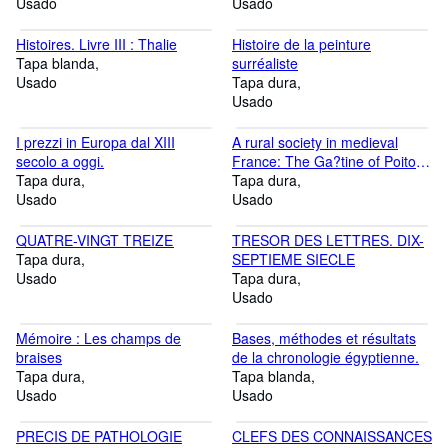
Usado
Universalgeschichte und
Usado
Hellenika. Nr. 64-105.
Histoires. Livre III : Thalie
Histoire de la peinture
Tapa blanda
surréaliste
Usado
Tapa dura
Usado
I prezzi in Europa dal XIII
A rural society in medieval
secolo a oggi.
France: The Ga?tine of Poitou
Tapa dura
in the eleventh and twelfth
Tapa dura
Usado
centuries, (The Johns Hopkins
Usado
University studies in hi
QUATRE-VINGT TREIZE
TRESOR DES LETTRES. DIX-
Tapa dura
SEPTIEME SIECLE
Usado
Tapa dura
Usado
Mémoire : Les champs de
Bases, méthodes et résultats
braises
de la chronologie égyptienne.
Tapa dura
Tapa blanda
Usado
Usado
PRECIS DE PATHOLOGIE
CLEFS DES CONNAISSANCES