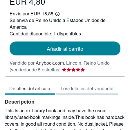
EUR 4,80
Precio
EUR
Envío por EUR 15,85
4,80
Más
Se envía de Reino Unido a Estados Unidos de
información
sobre
America
las
Cantidad disponible: 1 disponibles
tarifas
de
envío
Añadir al carrito
Vendido por
Anybook.com
,
Lincoln, Reino Unido
Calificación
(vendedor de 5 estrellas)
del
vendedor:
Detalles del artículo
Los detalles del vendedor
5
de
Descripción
5
estrellas
This is an ex-library book and may have the usual
library/used-book markings inside.This book has hardback
covers. In good all round condition. No dust jacket. Please