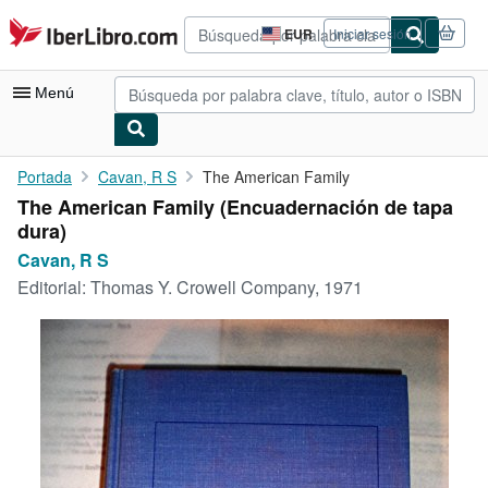
Pasar al contenido principal
IberLibro.com
EUR
Iniciar sesión
Preferencias
de
compra
Menú
del
sitio.
Mi cuenta
Portada
Cavan, R S
The American Family
The American Family (Encuadernación de tapa
Consultar mis pedidos
dura)
Búsqueda avanzada
Cavan, R S
Editorial:
Thomas Y. Crowell Company, 1971
Colecciones
Libros antiguos
Arte y coleccionismo
Vendedores
Comenzar a vender
Ayuda