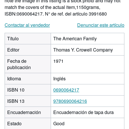
note the Image in this listing is a stock photo and may not
match the covers of the actual item,1150grams,
ISBN:0690064217.
N° de ref. del artículo 3991680
Contactar al vendedor
Denunciar este artículo
Título
The American Family
Editor
Thomas Y. Crowell Company
Fecha de
1971
publicación
Idioma
Inglés
ISBN 10
0690064217
ISBN 13
9780690064216
Encuadernación
Encuadernación de tapa dura
Estado
Good