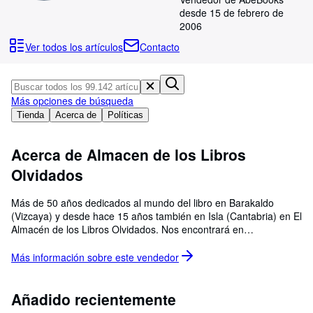
Colecciones
desde 15 de febrero de
Libros antiguos
2006
Ver todos los artículos
Contacto
Arte y coleccionismo
Vendedores
Comenzar a vender
Más opciones de búsqueda
Tienda
Acerca de
Políticas
Ayuda
CERRAR
Acerca de Almacen de los Libros
Olvidados
Más de 50 años dedicados al mundo del libro en Barakaldo
(Vizcaya) y desde hace 15 años también en Isla (Cantabria) en El
Almacén de los Libros Olvidados. Nos encontrará en
www.librosolvidados.com
Más información sobre este
vendedor
Añadido recientemente