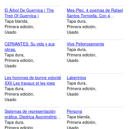
El Árbol De Guernica ( The
Mes-Plec. 4 poemas de Rafael
Tree Of Guernica )
Santos Torroella. Con 4
Tapa blanda
Ilustraciones móviles De Arranz
Tapa dura
Primera edición
Bravo, Bartoloz
Primera edición
Usado
Usado
CERVANTES. Su vida y sus
Vive Peligrosamente
obras.
Tapa dura
Tapa dura
Primera edición
Primera edición
Usado
Usado
Les hommes de bonne volonté
Laberintos
XXII Les travaux et les joies
Tapa dura
Tapa dura
Primera edición
Primera edición
Usado
Usado
Sistemas de representación
Persona
gráfica. Diedrica Axonimétrica
Tapa blanda
Perspectiva
Tapa dura
Primera edición
Primera edición
Usado