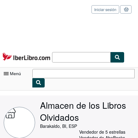
Iniciar sesión
Pasar al contenido principal
IberLibro.com
Menú
Mi cuenta
Almacen de los Libros
Consultar mis pedidos
Olvidados
Cerrar sesión
Barakaldo, BI, ESP
Búsqueda avanzada
Vendedor de 5 estrellas
Vendedor de AbeBooks