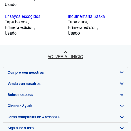
Usado
Ensayos escogidos
Indumentaria Baska
Tapa blanda
Tapa dura
Primera edición
Primera edición
Usado
Usado
VOLVER AL INICIO
Compre con nosotros
Venda con nosotros
Búsqueda avanzada
Sobre nosotros
Colecciones
Comenzar a vender
Obtener Ayuda
Mi cuenta
Únase a nuestro programa de afiliados
Sobre IberLibro
Otras compañías de AbeBooks
Mis pedidos
Recomiende un vendedor
Medios
Preguntas frecuentes y guías
Siga a IberLibro
Ver carrito
Empleo
Atención al Cliente
AbeBooks.com