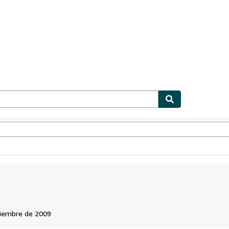
ionismo
Vendedores
Comenzar a vender
iembre de 2009