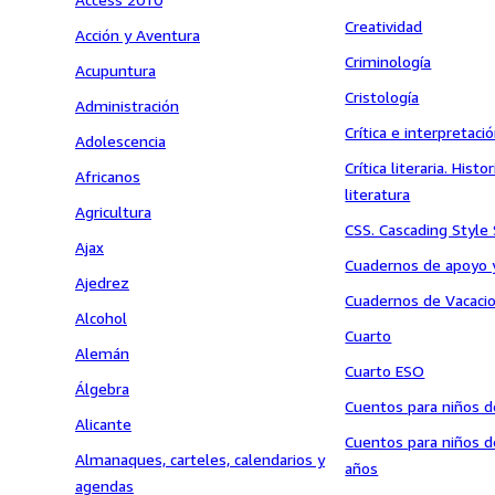
Creatividad
Acción y Aventura
Criminología
Acupuntura
Cristología
Administración
Crítica e interpretaci
Adolescencia
Crítica literaria. Histo
Africanos
literatura
Agricultura
CSS. Cascading Style
Ajax
Cuadernos de apoyo 
Ajedrez
Cuadernos de Vacaci
Alcohol
Cuarto
Alemán
Cuarto ESO
Álgebra
Cuentos para niños d
Alicante
Cuentos para niños 
Almanaques, carteles, calendarios y
años
agendas