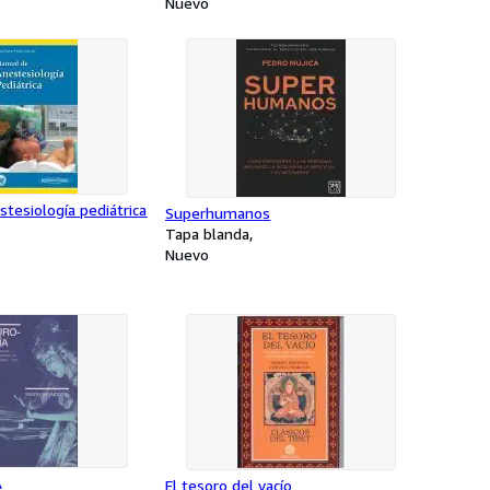
Nuevo
tesiología pediátrica
Superhumanos
Tapa blanda
Nuevo
A
El tesoro del vacío