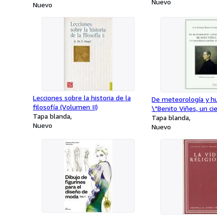
Nuevo
Nuevo
Lecciones sobre la historia de la
De meteorología y h
filosofía (Volumen II)
\"Benito Viñes, un cie
Tapa blanda
español en Cuba\"
Tapa blanda
Nuevo
Nuevo