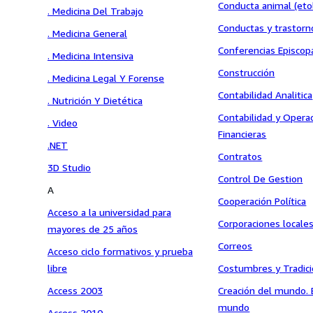
Conducta animal (eto
. Medicina Del Trabajo
Conductas y trastorn
. Medicina General
Conferencias Episcop
. Medicina Intensiva
Construcción
. Medicina Legal Y Forense
Contabilidad Analitica
. Nutrición Y Dietética
Contabilidad y Opera
. Video
Financieras
.NET
Contratos
3D Studio
Control De Gestion
A
Cooperación Política
Acceso a la universidad para
Corporaciones locale
mayores de 25 años
Correos
Acceso ciclo formativos y prueba
libre
Costumbres y Tradic
Access 2003
Creación del mundo. 
mundo
Access 2010