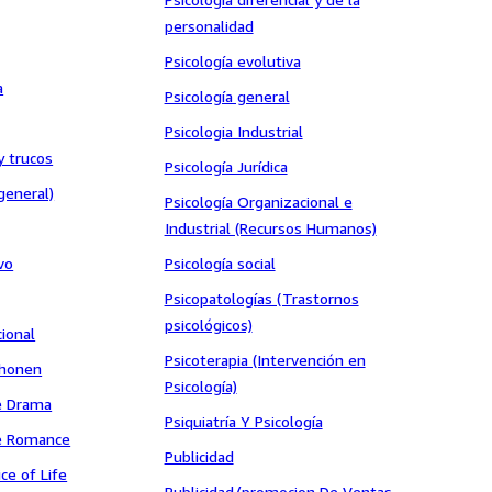
personalidad
Psicología evolutiva
a
Psicología general
Psicologia Industrial
y trucos
Psicología Jurídica
eneral)
Psicología Organizacional e
Industrial (Recursos Humanos)
vo
Psicología social
Psicopatologías (Trastornos
psicológicos)
ional
Psicoterapia (Intervención en
Shonen
Psicología)
e Drama
Psiquiatría Y Psicología
e Romance
Publicidad
ce of Life
Publicidad/promocion De Ventas