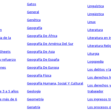
Gatos
Linguística
General
Lingüistica
Genética
Linux
Geografía
ón
Literatura
Geografía De África
ria de la
Literatura en I
Geografía De América Del Sur
Literatura Reli
 Sheets
Geografía De Asia
Liturgia
y refuerzo
Geografía De España
Logopedia
ones
Geografía De Europa
Los delitos y l
Geografía Física
Los derechos
Geografía Humana, Social Y Cultural
Los derechos y
e 3 a 5 años
Geología
trabajador
de más de 6
Geometría
Los ingresos tr
Geriatría
Los procesos ci