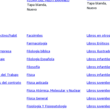
Tapa blanda
Tapa blanda
Nuevo
Nuevo
ctivo/habil
Facsímiles
Libros en otro
Farmacología
Libros Eróticos
Empresa
Filología bíblica
Libros Ilustrad
aje
Filología Española
Libros infantil
Filosofía
Libros infantil
 del Trabajo
Física
Libros infanti
s del contrato
Física aplicada
Libros juvenile
Física Atómica, Molecular y Nuclear
Libros juvenil
Física General
Libros juvenile
Fisiología Y Fisiopatología
Libros juvenil