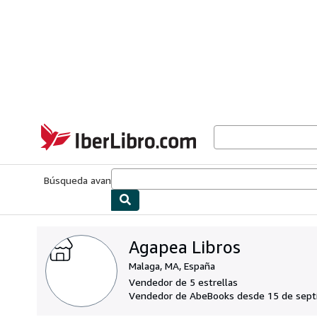
Pasar al contenido principal
IberLibro.com
Búsqueda avanzada
Colecciones
Libros antiguos
Arte y colecc
Agapea Libros
Malaga, MA, España
Vendedor de 5 estrellas
Vendedor de AbeBooks desde 15 de sept