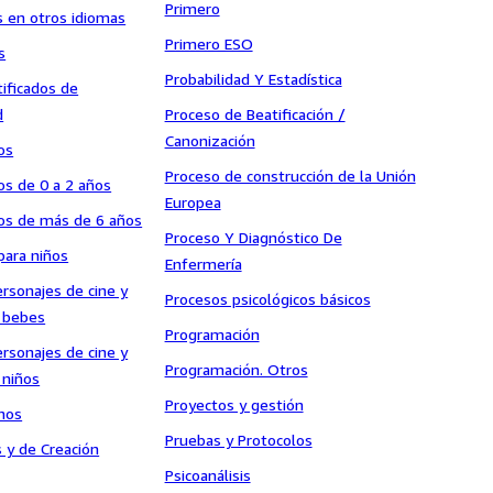
Primero
es en otros idiomas
Primero ESO
s
Probabilidad Y Estadística
tificados de
d
Proceso de Beatificación /
Canonización
os
Proceso de construcción de la Unión
ños de 0 a 2 años
Europea
ños de más de 6 años
Proceso Y Diagnóstico De
para niños
Enfermería
ersonajes de cine y
Procesos psicológicos básicos
a bebes
Programación
ersonajes de cine y
Programación. Otros
 niños
Proyectos y gestión
inos
Pruebas y Protocolos
s y de Creación
Psicoanálisis