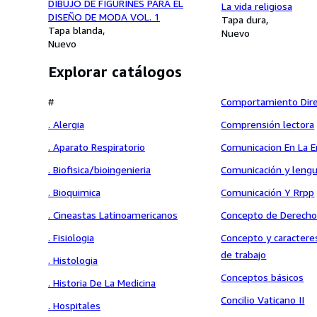
DIBUJO DE FIGURINES PARA EL
La vida religiosa
DISEÑO DE MODA VOL. 1
Tapa dura
Tapa blanda
Nuevo
Nuevo
Explorar catálogos
#
Comportamiento Dire
. Alergia
Comprensión lectora
. Aparato Respiratorio
Comunicacion En La 
. Biofisica/bioingenieria
Comunicación y lengu
. Bioquimica
Comunicación Y Rrpp
. Cineastas Latinoamericanos
Concepto de Derecho
. Fisiologia
Concepto y caractere
de trabajo
. Histologia
Conceptos básicos
. Historia De La Medicina
Concilio Vaticano II
. Hospitales