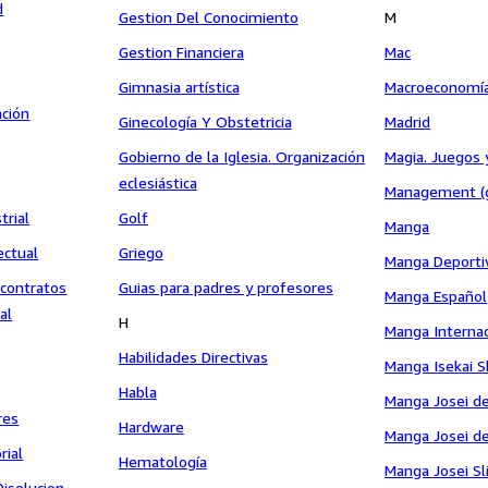
d
Gestion Del Conocimiento
M
Gestion Financiera
Mac
Gimnasia artística
Macroeconomí
ación
Ginecología Y Obstetricia
Madrid
Gobierno de la Iglesia. Organización
Magia. Juegos 
eclesiástica
Management (g
trial
Golf
Manga
ectual
Griego
Manga Deporti
 contratos
Guias para padres y profesores
Manga Español
al
H
Manga Internac
Habilidades Directivas
Manga Isekai 
Habla
Manga Josei d
res
Hardware
Manga Josei d
rial
Hematología
Manga Josei Sli
Disolucion