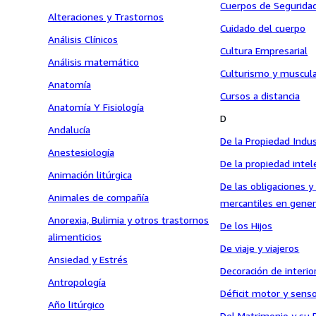
Cuerpos de Segurida
Alteraciones y Trastornos
Cuidado del cuerpo
Análisis Clínicos
Cultura Empresarial
Análisis matemático
Culturismo y muscul
Anatomía
Cursos a distancia
Anatomía Y Fisiología
D
Andalucía
De la Propiedad Indus
Anestesiología
De la propiedad intel
Animación litúrgica
De las obligaciones y
Animales de compañía
mercantiles en gener
Anorexia, Bulimia y otros trastornos
De los Hijos
alimenticios
De viaje y viajeros
Ansiedad y Estrés
Decoración de interio
Antropología
Déficit motor y senso
Año litúrgico
Del Matrimonio y su 