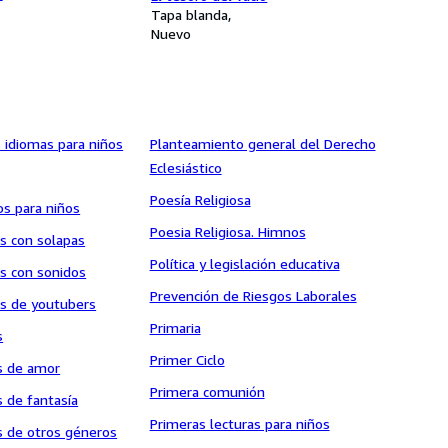
Tapa blanda
Nuevo
s idiomas para niños
Planteamiento general del Derecho
Eclesiástico
Poesía Religiosa
os para niños
Poesia Religiosa. Himnos
es con solapas
Política y legislación educativa
es con sonidos
Prevención de Riesgos Laborales
les de youtubers
Primaria
s
Primer Ciclo
es de amor
Primera comunión
s de fantasía
Primeras lecturas para niños
es de otros géneros