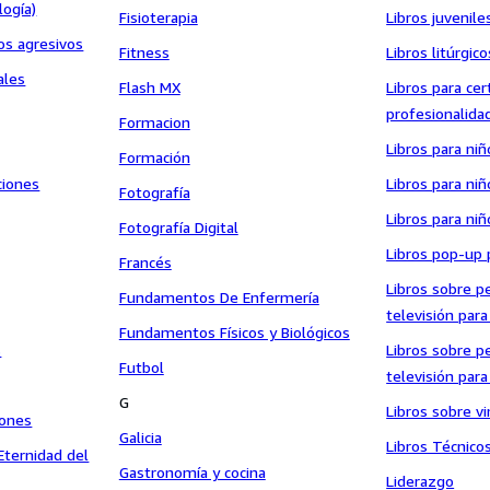
logía)
Fisioterapia
Libros juvenil
os agresivos
Fitness
Libros litúrgico
ales
Flash MX
Libros para cer
profesionalida
Formacion
Libros para niñ
Formación
ciones
Libros para ni
Fotografía
Libros para ni
Fotografía Digital
Libros pop-up 
Francés
Libros sobre p
Fundamentos De Enfermería
televisión par
Fundamentos Físicos y Biológicos
s
Libros sobre p
Futbol
televisión para
G
Libros sobre v
iones
Galicia
Libros Técnico
Eternidad del
Gastronomía y cocina
Liderazgo