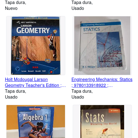
Edition, Mcgraw Hill ;
Tapa dura
Teacher's Edition (4th Edition) ;
Tapa dura
9781266653605 ; 1266653600
Nuevo
9781319177553 ; 1319177557
Usado
Holt Mcdougal Larson
Engineering Mechanics: Statics
Geometry Teacher's Edition ;
; 9780133918922 ;
9780547315348 ; 0547315341
Tapa dura
0133918920
Tapa dura
Usado
Usado