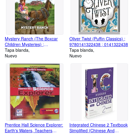
Mystery Ranch (The Boxcar
Oliver Twist (Puffin Classics) ;
Children Mysteries) ;
9780141322438 ; 0141322438
9780807553916 ; 0807553913
Tapa blanda
Tapa blanda
Nuevo
Nuevo
Prentice Hall Science Explorer:
Integrated Chinese 2 Textbook
Earth's Waters, Teachers
Simplified (Chinese And