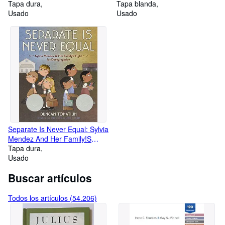
Edition ; 9780133668483 ;
Tapa dura
English Edition) ;
Tapa blanda
0133668487
Usado
9781622911417 ; 1622911415
Usado
Separate Is Never Equal: Sylvia
Mendez And Her Family!S
Fight For Desegregation ;
Tapa dura
9781419710544 ; 1419710540
Usado
Buscar artículos
Todos los artículos (54.206)