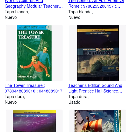
Worlds Cultures And
The Aeneid: An Epic Poem Of
Geography Modular Teacher
Rome ; 9780253200457 ;
Edition: Russia And The
Tapa blanda
0253200458
Tapa blanda
Eurasian Republics ;
Nuevo
Nuevo
9780736290067 ; 0736290060
The Tower Treasure ;
Teacher's Edition Sound And
9780448089010 ; 0448089017
Light Prentice Hall Science
Tapa dura
Explorer ; 9780133668551 ;
Tapa dura
Nuevo
013366855X
Usado