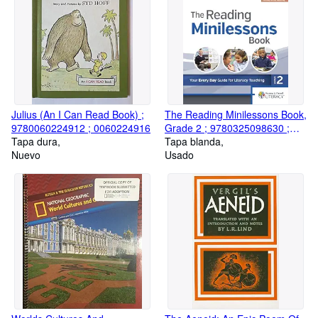
Julius (An I Can Read Book) ;
The Reading Minilessons Book,
9780060224912 ; 0060224916
Grade 2 ; 9780325098630 ;
Tapa dura
0325098638
Tapa blanda
Nuevo
Usado