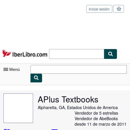
Iniciar sesión
Pasar al contenido principal
IberLibro.com
Menú
Mi cuenta
APlus Textbooks
Consultar mis pedidos
Alpharetta, GA, Estados Unidos de America
Cerrar sesión
Vendedor de 5 estrellas
Vendedor de AbeBooks
Búsqueda avanzada
desde 11 de marzo de 2011