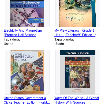
Electricity And Magnetism
My View Literacy , Grade 3 ,
(Prentice Hall Science
Unit 1 , Teacher!S Edition . ;
Explorer), Teacher's Edition ;
Tapa dura
9781428552326 ; 1428552324
Tapa blanda
9780133668544 ; 0133668541
Usado
Usado
United States Government &
Ways Of The World - A Global
Civics Teacher Edition, Florida
History With Sources -