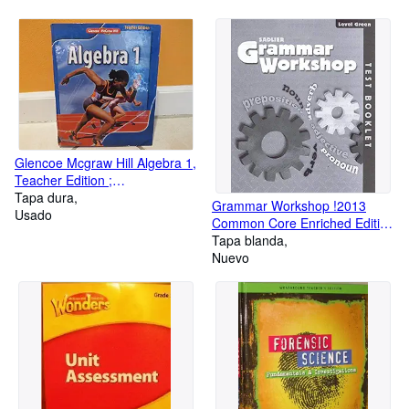
Glencoe Mcgraw Hill Algebra 1,
Teacher Edition ;
9780078884818 ; 0078884810
Tapa dura
Grammar Workshop !2013
Usado
Common Core Enriched Edition
Test Booklet Level Green,
Tapa blanda
Grade 3 ; 9781421710730 ;
Nuevo
1421710730