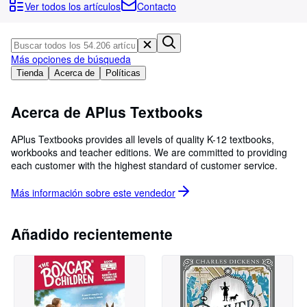
Colecciones
Ver todos los artículos
Contacto
Libros antiguos
Arte y coleccionismo
Más opciones de búsqueda
Vendedores
Tienda
Acerca de
Políticas
Comenzar a vender
Acerca de APlus Textbooks
Ayuda
APlus Textbooks provides all levels of quality K-12 textbooks,
CERRAR
workbooks and teacher editions. We are committed to providing
each customer with the highest standard of customer service.
Más información sobre este
vendedor
Añadido recientemente