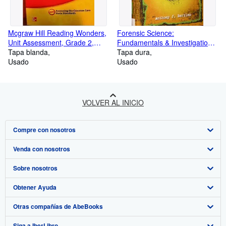
Mcgraw Hill Reading Wonders,
Forensic Science:
Unit Assessment, Grade 2,
Fundamentals & Investigations,
Assessing The Common Core
Tapa blanda
Wraparound Teacher's Edition ;
Tapa dura
State Standards, Ccss ;
Usado
9780538446334 ; 0538446331
Usado
9780021270965 ; 0021270961
VOLVER AL INICIO
Compre con nosotros
Venda con nosotros
Búsqueda avanzada
Sobre nosotros
Colecciones
Comenzar a vender
Obtener Ayuda
Mi cuenta
Únase a nuestro programa de afiliados
Sobre IberLibro
Otras compañías de AbeBooks
Mis pedidos
Recomiende un vendedor
Medios
Preguntas frecuentes y guías
Siga a IberLibro
Ver carrito
Empleo
Atención al Cliente
AbeBooks.com