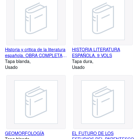
Historia y critica de la literatura
HISTORIA LITERATURA
española. OBRA COMPLETA.
ESPAÑOLA. 9 VOLS
Vols. 1-9, Supplementos 1-1 al
Tapa blanda
Tapa dura
9-1
Usado
Usado
GEOMORFOLOGÍA
EL FUTURO DE LOS