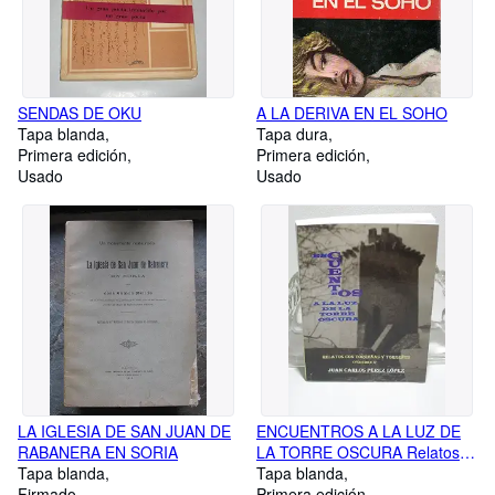
SENDAS DE OKU
A LA DERIVA EN EL SOHO
Tapa blanda
Tapa dura
Primera edición
Primera edición
Usado
Usado
LA IGLESIA DE SAN JUAN DE
ENCUENTROS A LA LUZ DE
RABANERA EN SORIA
LA TORRE OSCURA Relatos
Tapa blanda
con Torreñas y Torreños
Tapa blanda
Firmado
(Volumen I)
Primera edición