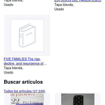
Tapa blanda
ESTUDIOS DEL PARENTESCO
Usado
Tapa blanda
Usado
FIVE FAMILIES The rise,
decline, and resurgence of
AMERICA´S MOST
Tapa blanda
POWERFUL MAFIA EMPIRES
Usado
Buscar artículos
Todos los artículos (27.339)