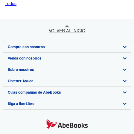
Todos
VOLVER AL INICIO
Compre con nosotros
Venda con nosotros
Búsqueda avanzada
Sobre nosotros
Colecciones
Comenzar a vender
Obtener Ayuda
Mi cuenta
Únase a nuestro programa de afiliados
Sobre IberLibro
Otras compañías de AbeBooks
Mis pedidos
Recomiende un vendedor
Medios
Preguntas frecuentes y guías
Siga a IberLibro
Ver carrito
Empleo
Atención al Cliente
AbeBooks.com
Política de Privacidad
AbeBooks.co.uk
Preferencias de cookies
AbeBooks.de