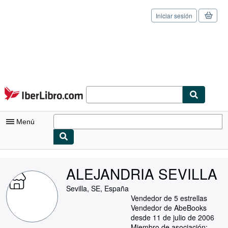
Iniciar sesión
Pasar al contenido principal
IberLibro.com
Menú
Mi cuenta
ALEJANDRIA SEVILLA
Consultar mis pedidos
Sevilla, SE, España
Cerrar sesión
Vendedor de 5 estrellas
Vendedor de AbeBooks
Búsqueda avanzada
desde 11 de julio de 2006
Miembro de asociación: