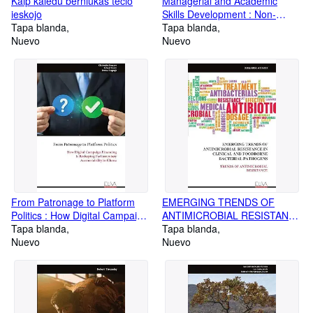
Kaip kaledu berniukas tecio
Managerial and Academic
ieskojo
Skills Development : Non-
Tapa blanda
conference Proceedings of
Tapa blanda
Nuevo
Doctoral Research Studies
Nuevo
From Patronage to Platform
EMERGING TRENDS OF
Politics : How Digital Campaign
ANTIMICROBIAL RESISTANCE
Financing Is Reshaping
Tapa blanda
IN CLINICAL AND
Tapa blanda
Parliamentary Accountability in
Nuevo
FOODBORNE BACTERIAL
Nuevo
Ghana
PATHOGENS : TRENDS OF
ANTIMICROBIAL RESISTANCE