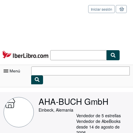
Iniciar sesión
Pasar al contenido principal
IberLibro.com
Menú
Mi cuenta
AHA-BUCH GmbH
Consultar mis pedidos
Einbeck, Alemania
Cerrar sesión
Vendedor de 5 estrellas
Vendedor de AbeBooks
Búsqueda avanzada
desde 14 de agosto de
2006