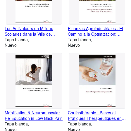
Les Antivaleurs en Milieux
Finanzas Agroindustriales : El
Scolaires dans la Ville de
Camino a la Optimización:
Bukavu
Tapa blanda
Estrategias Bursátiles y
Tapa blanda
Nuevo
Mecanismos de
Nuevo
Comercialización de Alto
Impacto
Mobilization & Neuromuscular
Corticothérapie : Bases et
Re-Education in Low Back Pain
Pratiques Thérapeutiques en
Tapa blanda
ORL
Tapa blanda
Nuevo
Nuevo