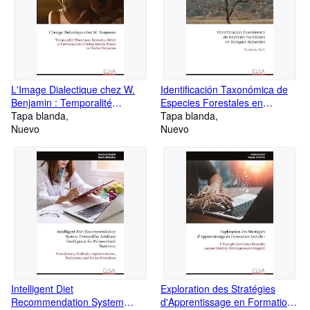
L'Image Dialectique chez W.
Identificación Taxonómica de
Benjamin : Temporalité
Especies Forestales en
Historique, Reproductibilité et
Tapa blanda
Bosques Naturales : Cutervo,
Tapa blanda
Survivance des Formes dans la
Nuevo
Perú
Nuevo
Pensée de Walter Benjamin
Intelligent Diet
Exploration des Stratégies
Recommendation System
d'Apprentissage en Formation