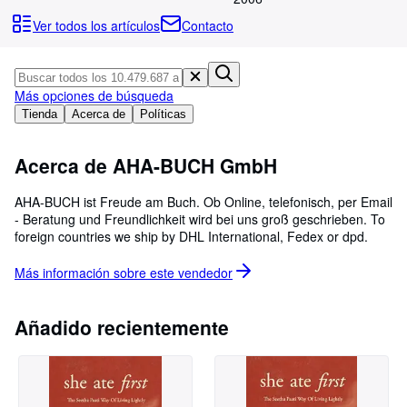
Colecciones
Ver todos los artículos
Contacto
Libros antiguos
Arte y coleccionismo
Más opciones de búsqueda
Vendedores
Tienda
Acerca de
Políticas
Comenzar a vender
Acerca de AHA-BUCH GmbH
Ayuda
CERRAR
AHA-BUCH ist Freude am Buch. Ob Online, telefonisch, per Email
- Beratung und Freundlichkeit wird bei uns groß geschrieben. To
foreign countries we ship by DHL International, Fedex or dpd.
Más información sobre este
vendedor
Añadido recientemente