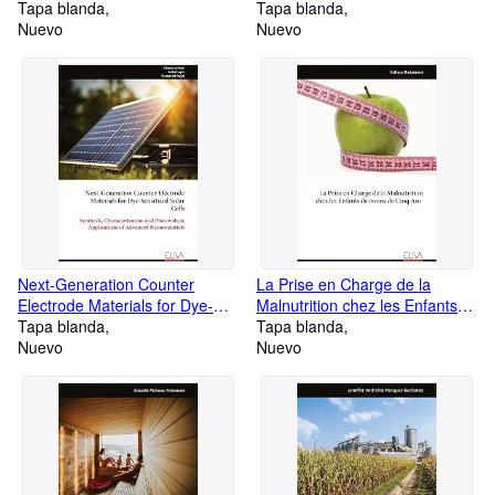
Powered by Artificial
Tapa blanda
Initiale : : L'Exemple des Cartes
Tapa blanda
Intelligence for Personalized
Nuevo
Mentales comme Outil de
Nuevo
Nutrition : Foundations,
Développement Cognitif
Methods, Implementation,
Evaluation, and Future
Directions
Next-Generation Counter
La Prise en Charge de la
Electrode Materials for Dye-
Malnutrition chez les Enfants
Sensitized Solar Cells :
Tapa blanda
de moins de Cinq Ans
Tapa blanda
Synthesis, Characterization
Nuevo
Nuevo
and Photovoltaic Applications
of Advanced Nanomaterials