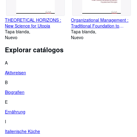
THEORETICAL HORIZONS :
Organizational Management :
New Science for Utopia
Traditional Foundation to
Tapa blanda
Modern Practices: From
Tapa blanda
Nuevo
Classical Foundations to
Nuevo
Modern Organizational
Explorar catálogos
Strategies
A
Aktivreisen
B
Biografien
E
Ernährung
I
Italienische Küche