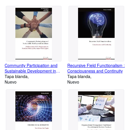
Community Participation and
Recursive Field Functionalism :
Sustainable Development in
Consciousness and Continuity
Ghana : Evidence from SNV's
Tapa blanda
Tapa blanda
Programmes in Nandom
Nuevo
Nuevo
Municipality, Upper West
Region