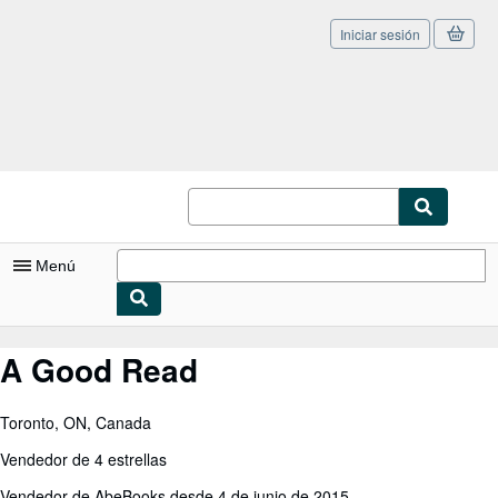
Iniciar sesión
Pasar al contenido principal
IberLibro.com
Menú
Mi cuenta
A Good Read
Consultar mis pedidos
Toronto, ON, Canada
Cerrar sesión
Vendedor de 4 estrellas
Búsqueda avanzada
Vendedor de AbeBooks desde 4 de junio de 2015