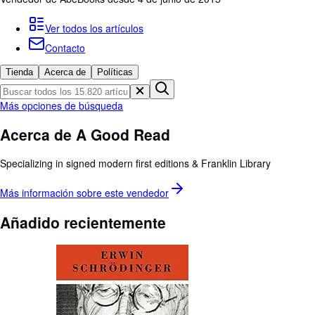
Colecciones
Libros antiguos
Ver todos los artículos
Contacto
Arte y coleccionismo
Tienda
Acerca de
Políticas
Vendedores
Comenzar a vender
Más opciones de búsqueda
Ayuda
Acerca de A Good Read
CERRAR
Specializing in signed modern first editions & Franklin Library
Más información sobre este
vendedor
Añadido recientemente