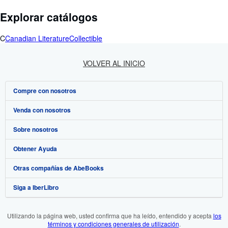
Explorar catálogos
C
Canadian Literature
Collectible
VOLVER AL INICIO
Compre con nosotros
Venda con nosotros
Búsqueda avanzada
Sobre nosotros
Colecciones
Comenzar a vender
Obtener Ayuda
Mi cuenta
Únase a nuestro programa de afiliados
Sobre IberLibro
Otras compañías de AbeBooks
Mis pedidos
Recomiende un vendedor
Medios
Preguntas frecuentes y guías
Siga a IberLibro
Ver carrito
Empleo
Atención al Cliente
AbeBooks.com
Política de Privacidad
AbeBooks.co.uk
Utilizando la página web, usted confirma que ha leído, entendido y acepta
los
términos y condiciones generales de utilización
.
Preferencias de cookies
AbeBooks.de