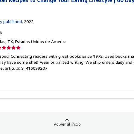
an Recipes to Change Your Eating Lifestyle | 60 Day
y published
, 2022
ck
llas, TX, Estados Unidos de America
lificación
el
 Good. Connecting readers with great books since 1972! Used books ma
endedor:
ay have some shelf wear or limited writing. We ship orders daily and 
del artículo: S_415099207
e
strellas
Volver al inicio