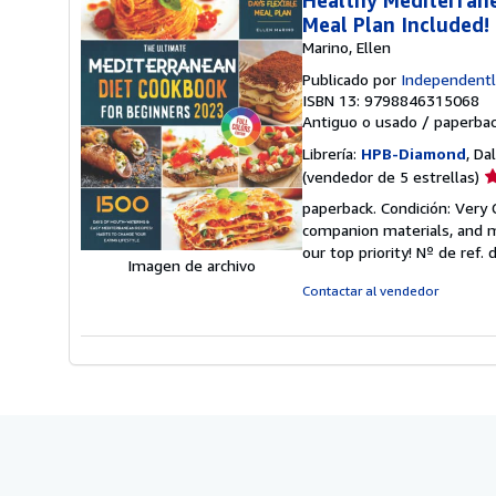
Healthy Mediterrane
Meal Plan Included!
Marino, Ellen
Publicado por
Independentl
ISBN 13: 9798846315068
Antiguo o usado
/
paperba
Librería:
HPB-Diamond
, Da
Ca
(vendedor de 5 estrellas)
d
paperback. Condición: Very
v
companion materials, and m
5
our top priority!
Nº de ref. 
d
Imagen de archivo
5
Contactar al vendedor
e