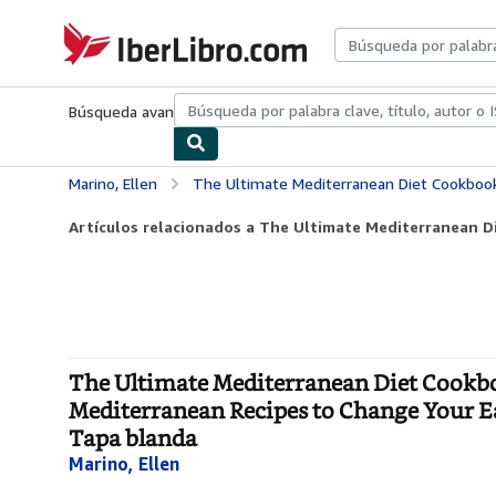
Pasar al contenido principal
IberLibro.com
Búsqueda avanzada
Colecciones
Libros antiguos
Arte y colecc
Marino, Ellen
The Ultimate Mediterranean Diet Cookbook for Beginners: 1500 Days of Delicious & Healthy Mediterranean Recipe
Artículos relacionados a The Ultimate Mediterranean Di
The Ultimate Mediterranean Diet Cookbo
Mediterranean Recipes to Change Your Eati
Tapa blanda
Marino, Ellen