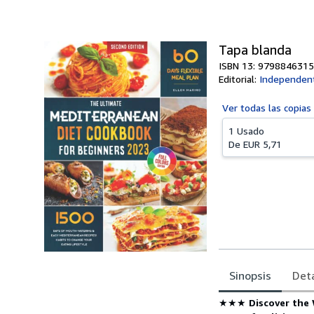
Tapa blanda
ISBN 13: 979884631
Editorial:
Independent
Ver todas las
copias
1 Usado
De
EUR 5,71
Sinopsis
Deta
Sinopsis
★★★
Discover the