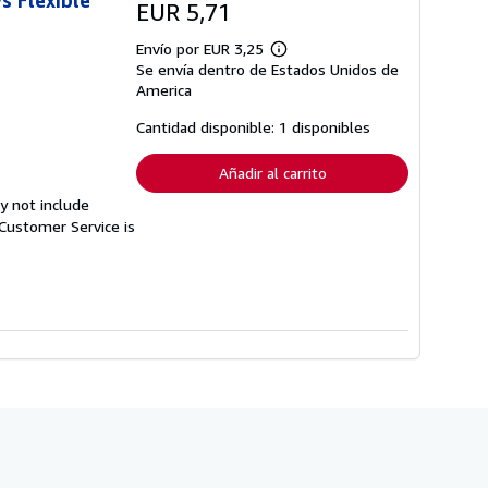
s Flexible
EUR 5,71
Envío por EUR 3,25
Más
Se envía dentro de Estados Unidos de
información
sobre
America
las
tarifas
Cantidad disponible: 1 disponibles
de
envío
Añadir al carrito
y not include
Customer Service is