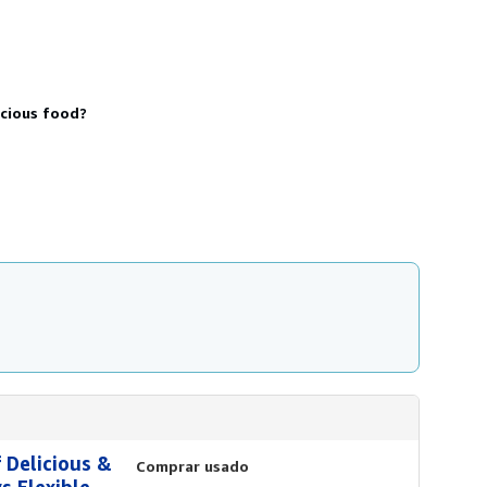
s
d
e
e
n
v
í
icious food?
o
 Delicious &
Comprar usado