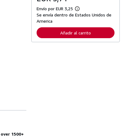
Envío por EUR 3,25
M
Se envía dentro de Estados Unidos de
á
s
America
i
n
Añadir al carrito
f
o
r
m
a
c
i
ó
n
s
o
b
r
e
l
a
s
t
a
r
i
f
 over 1500+
a