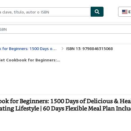
E
P
d
c
ionismo
Vendedores
Comenzar a vender
d
s
s to Change Your Eating Lifestyle | 60 Days Flexible Meal Plan Included!
ISBN 13: 9798846315068
et Cookbook for Beginners:...
ok for Beginners: 1500 Days of Delicious & Hea
ng Lifestyle | 60 Days Flexible Meal Plan Inclu