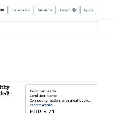
UR
Iniciar sesión
Su cuenta
Carrito
Ayuda
referencias
e
ompra
el
itio.
lthy
Comprar usado
ded! -
Condición: Bueno
Connecting readers with great books...
Ver este artículo
EUR 5,71