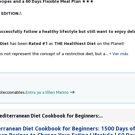
ecipes and a 60 Days Flexible Meal Plan
★★★
 EDITION
⚠
uccessfully follow a healthy lifestyle but still want to enjoy del
Diet
has been
Rated
#1
as
THE Healthiest Diet
on the Planet!
s not represent the concept of a restrictive diet, but a...
Ver más
oleccionables.
Entra ya a Ellen Marino
diterranean Diet Cookbook for Beginners:...
rranean Diet Cookbook for Beginners: 1500 Days of