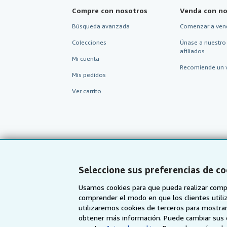
Compre con nosotros
Venda con no
Búsqueda avanzada
Comenzar a ven
Colecciones
Únase a nuestro
afiliados
Mi cuenta
Recomiende un 
Mis pedidos
Ver carrito
Seleccione sus preferencias de co
Usamos cookies para que pueda realizar compr
comprender el modo en que los clientes utiliza
utilizaremos cookies de terceros para mostrar
AbeBooks.com
AbeBooks.co.uk
obtener más información. Puede cambiar sus 