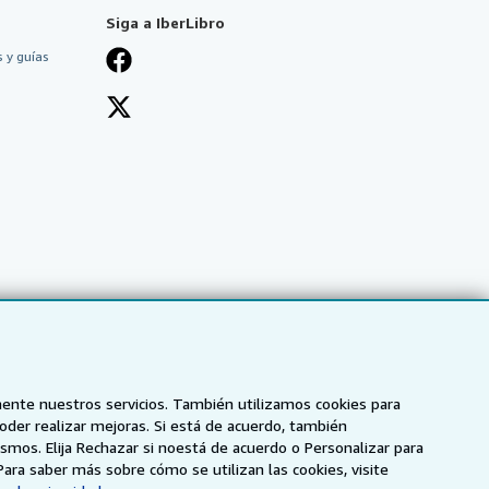
Siga a IberLibro
 y guías
mente nuestros servicios. También utilizamos cookies para
poder realizar mejoras. Si está de acuerdo, también
smos. Elija Rechazar si noestá de acuerdo o Personalizar para
NZ
AbeBooks.ca
ZVAB.com
Para saber más sobre cómo se utilizan las cookies, visite