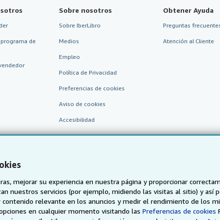
sotros
Sobre nosotros
Obtener Ayuda
der
Sobre IberLibro
Preguntas frecuentes
 programa de
Medios
Atención al Cliente
Empleo
vendedor
Política de Privacidad
Preferencias de cookies
Aviso de cookies
Accesibilidad
okies
as, mejorar su experiencia en nuestra página y proporcionar correcta
n nuestros servicios (por ejemplo, midiendo las visitas al sitio) y así 
 contenido relevante en los anuncios y medir el rendimiento de los mi
AbeBooks.de
AbeBooks.fr
AbeBooks.it
AbeBooks Aus/
opciones en cualquier momento visitando las
Preferencias de cookies