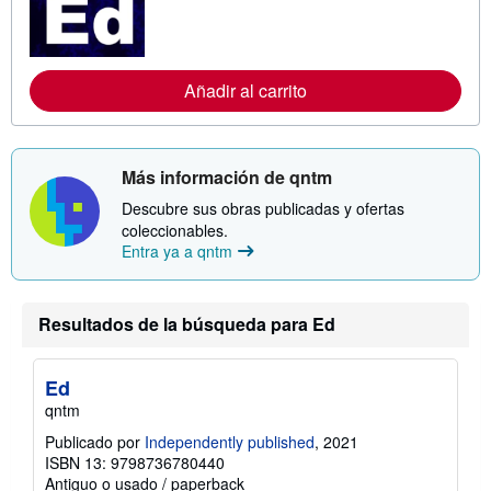
f
o
r
m
a
Añadir al carrito
c
i
ó
n
s
o
Más información de qntm
b
r
Descubre sus obras publicadas y ofertas
e
coleccionables.
l
Entra ya a qntm
a
s
t
a
r
Resultados de la búsqueda para Ed
i
f
a
Ed
s
d
qntm
e
e
Publicado por
Independently published
, 2021
n
ISBN 13: 9798736780440
v
Antiguo o usado
/
paperback
í