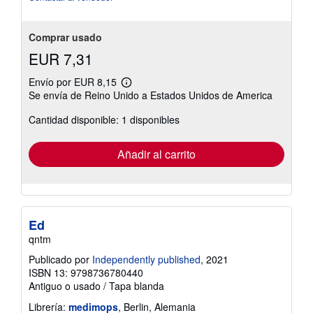
Comprar usado
EUR 7,31
Envío por EUR 8,15
Más
Se envía de Reino Unido a Estados Unidos de America
información
sobre
Cantidad disponible: 1 disponibles
las
tarifas
de
envío
Añadir al carrito
Ed
qntm
Publicado por
Independently published
, 2021
ISBN 13: 9798736780440
Antiguo o usado
/
Tapa blanda
Librería:
medimops
, Berlin, Alemania