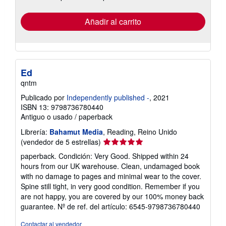
tarifas
de
envío
Añadir al carrito
Ed
qntm
Publicado por
Independently published -
, 2021
ISBN 13: 9798736780440
Antiguo o usado
/
paperback
Librería:
Bahamut Media
, Reading, Reino Unido
Calificación
(vendedor de 5 estrellas)
del
paperback. Condición: Very Good. Shipped within 24
vendedor:
hours from our UK warehouse. Clean, undamaged book
5
with no damage to pages and minimal wear to the cover.
de
Spine still tight, in very good condition. Remember if you
5
are not happy, you are covered by our 100% money back
estrellas
guarantee.
Nº de ref. del artículo: 6545-9798736780440
Contactar al vendedor