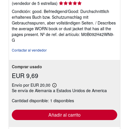
Calificación
(vendedor de 5 estrellas)
del
Condición: good. Befriedigend/Good: Durchschnittlich
vendedor:
erhaltenes Buch bzw. Schutzumschlag mit
5
Gebrauchsspuren, aber vollständigen Seiten. / Describes
de
the average WORN book or dust jacket that has all the
5
pages present.
Nº de ref. del artículo: M0B092H42WN9-
estrellas
G
Contactar al vendedor
Comprar usado
EUR 9,69
Envío por EUR 20,00
Más
Se envía de Alemania a Estados Unidos de America
información
sobre
Cantidad disponible: 1 disponibles
las
tarifas
de
envío
Añadir al carrito