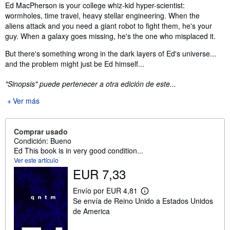
Sinopsis
Ed MacPherson is your college whiz-kid hyper-scientist:
wormholes, time travel, heavy stellar engineering. When the
aliens attack and you need a giant robot to fight them, he's your
guy. When a galaxy goes missing, he's the one who misplaced it.
But there's something wrong in the dark layers of Ed's universe...
and the problem might just be Ed himself...
"Sinopsis" puede pertenecer a otra edición de este...
Ver más
Comprar usado
Condición: Bueno
Ed This book is in very good condition...
Ver este artículo
EUR 7,33
Envío por EUR 4,81
M
Se envía de Reino Unido a Estados Unidos
á
s
de America
i
n