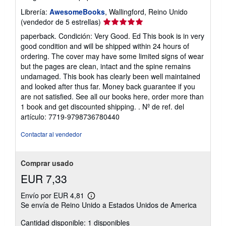
o
Librería:
AwesomeBooks
, Wallingford, Reino Unido
Calificación
(vendedor de 5 estrellas)
del
paperback. Condición: Very Good. Ed This book is in very
vendedor:
good condition and will be shipped within 24 hours of
5
ordering. The cover may have some limited signs of wear
de
but the pages are clean, intact and the spine remains
5
undamaged. This book has clearly been well maintained
estrellas
and looked after thus far. Money back guarantee if you
are not satisfied. See all our books here, order more than
1 book and get discounted shipping. .
Nº de ref. del
artículo: 7719-9798736780440
Contactar al vendedor
Comprar usado
EUR 7,33
Envío por EUR 4,81
Más
Se envía de Reino Unido a Estados Unidos de America
información
sobre
Cantidad disponible: 1 disponibles
las