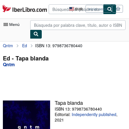
Pasar al contenido principal
IberLibro.com
EUR
Iniciar sesión
Preferencias
de
compra
Menú
del
sitio.
Qntm
Ed
ISBN 13: 9798736780440
Mi cuenta
Consultar mis pedidos
Ed - Tapa blanda
Qntm
Búsqueda avanzada
Colecciones
Libros antiguos
Arte y coleccionismo
Tapa blanda
Vendedores
ISBN 13: 9798736780440
Editorial:
Independently published
,
Comenzar a vender
2021
Ayuda