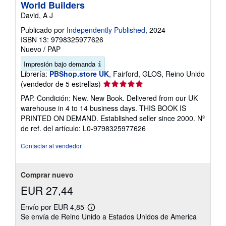
World Builders
David, A J
Publicado por
Independently Published
, 2024
ISBN 13: 9798325977626
Nuevo
/
PAP
Impresión bajo demanda
Librería:
PBShop.store UK
, Fairford, GLOS, Reino Unido
Calificación
(vendedor de 5 estrellas)
del
PAP. Condición: New. New Book. Delivered from our UK
vendedor:
warehouse in 4 to 14 business days. THIS BOOK IS
5
PRINTED ON DEMAND. Established seller since 2000.
Nº
de
de ref. del artículo: L0-9798325977626
5
estrellas
Contactar al vendedor
Comprar nuevo
EUR 27,44
Envío por EUR 4,85
Más
Se envía de Reino Unido a Estados Unidos de America
información
sobre