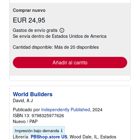
estrellas
Comprar nuevo
EUR 24,95
Gastos de envío gratis
Más
Se envía dentro de Estados Unidos de America
información
sobre
Cantidad disponible: Más de 20 disponibles
las
tarifas
de
envío
Añadir al carrito
World Builders
David, A J
Publicado por
Independently Published
, 2024
ISBN 13: 9798325977626
Nuevo
/
PAP
Impresión bajo demanda
Librería:
PBShop.store US
, Wood Dale, IL, Estados