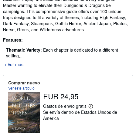
Master wanting to elevate their Dungeons & Dragons 5e
campaigns. This comprehensive guide offers over 100 unique
traps designed to fit a variety of themes, including High Fantasy,
Dark Fantasy, Steampunk, Gothic Horror, Ancient Japan, Pirates,
Norse, Greek, and Wilderness adventures.
Features:
Thematic Variety:
Each chapter is dedicated to a different
setting,...
Ver más
Comprar nuevo
Ver este artículo
EUR 24,95
Gastos de envío gratis
M
Se envía dentro de Estados Unidos de
á
s
America
i
n
f
o