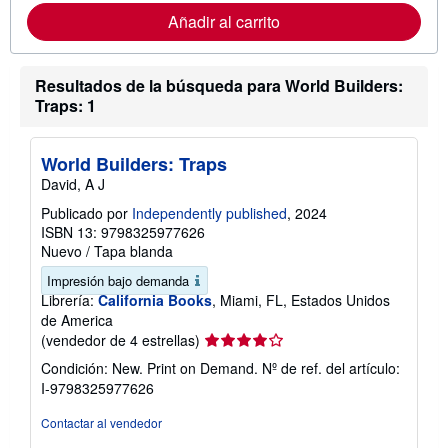
r
Añadir al carrito
m
a
c
i
Resultados de la búsqueda para World Builders:
ó
Traps: 1
n
s
o
b
World Builders: Traps
r
e
David, A J
l
a
Publicado por
Independently published
, 2024
s
ISBN 13: 9798325977626
t
Nuevo
/
Tapa blanda
a
r
Impresión bajo demanda
i
Librería:
California Books
, Miami, FL, Estados Unidos
f
a
de America
s
Calificación
(vendedor de 4 estrellas)
d
del
e
Condición: New. Print on Demand.
Nº de ref. del artículo:
e
vendedor:
I-9798325977626
n
4
v
de
í
Contactar al vendedor
o
5