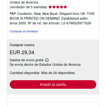
Unidos de America
Calificación
(vendedor de 5 estrellas)
del
PAP. Condición: New. New Book. Shipped from UK. THIS
vendedor:
BOOK IS PRINTED ON DEMAND. Established seller
5
since 2000.
Nº de ref. del artículo: L0-9798325977626
de
5
Contactar al vendedor
estrellas
Comprar nuevo
EUR 29,34
Gastos de envío gratis
Más
Se envía dentro de Estados Unidos de America
información
sobre
Cantidad disponible: Más de 20 disponibles
las
tarifas
de
envío
Añadir al carrito