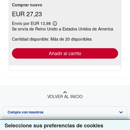
Comprar nuevo
EUR 27,23
Envío por EUR 13,98
Más
Se envía de Reino Unido a Estados Unidos de America
información
sobre
Cantidad disponible: Más de 20 disponibles
las
tarifas
de
envío
Añadir al carrito
VOLVER AL INICIO
Compre con nosotros
Venda con nosotros
Búsqueda avanzada
Seleccione sus preferencias de cookies