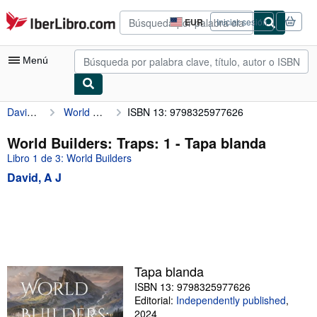
Pasar al contenido principal
IberLibro.com
EUR
Iniciar sesión
Preferencias
de
compra
Menú
del
sitio.
David, A J
World Builders: Traps: 1
ISBN 13: 9798325977626
Mi cuenta
Consultar mis pedidos
World Builders: Traps: 1 - Tapa blanda
Libro 1 de 3: World Builders
Búsqueda avanzada
David, A J
Colecciones
Libros antiguos
Arte y coleccionismo
Vendedores
Tapa blanda
Comenzar a vender
ISBN 13: 9798325977626
Editorial:
Independently published
,
Ayuda
2024