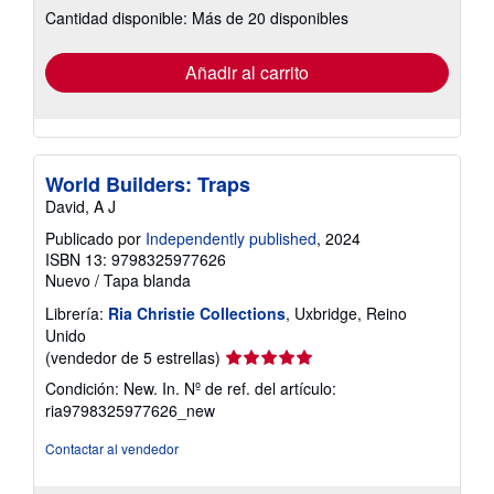
Cantidad disponible: Más de 20 disponibles
las
tarifas
de
envío
Añadir al carrito
World Builders: Traps
David, A J
Publicado por
Independently published
, 2024
ISBN 13: 9798325977626
Nuevo
/
Tapa blanda
Librería:
Ria Christie Collections
, Uxbridge, Reino
Unido
Calificación
(vendedor de 5 estrellas)
del
Condición: New. In.
Nº de ref. del artículo:
vendedor:
ria9798325977626_new
5
de
Contactar al vendedor
5
estrellas