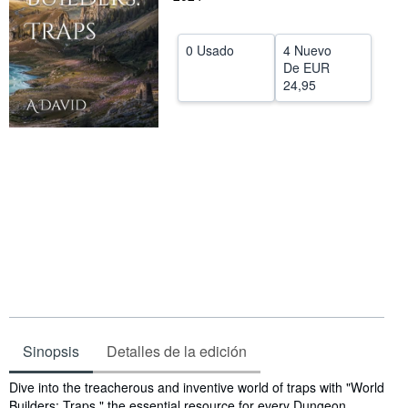
CERRAR
0 Usado
4 Nuevo
De
EUR
24,95
Sinopsis
Detalles de la edición
Sinopsis
Dive into the treacherous and inventive world of traps with "World
Builders: Traps," the essential resource for every Dungeon