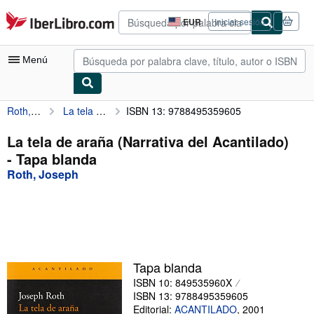
Pasar al contenido principal
IberLibro.com
EUR
Iniciar sesión
Preferencias
de
compra
Menú
del
sitio.
Roth, Joseph
La tela de araña (Narrativa del Acantilado)
ISBN 13: 9788495359605
Mi cuenta
Consultar mis pedidos
La tela de araña (Narrativa del Acantilado)
- Tapa blanda
Búsqueda avanzada
Roth, Joseph
Colecciones
Libros antiguos
Arte y coleccionismo
Vendedores
Tapa blanda
ISBN 10: 849535960X
Comenzar a vender
ISBN 13: 9788495359605
Ayuda
Editorial:
ACANTILADO
,
2001