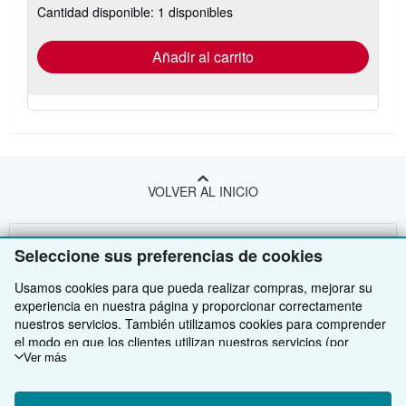
Cantidad disponible: 1 disponibles
las
tarifas
de
envío
Añadir al carrito
VOLVER AL INICIO
Compre con nosotros
Seleccione sus preferencias de cookies
Venda con nosotros
Búsqueda avanzada
Usamos cookies para que pueda realizar compras, mejorar su
experiencia en nuestra página y proporcionar correctamente
Sobre nosotros
Colecciones
Comenzar a vender
nuestros servicios. También utilizamos cookies para comprender
el modo en que los clientes utilizan nuestros servicios (por
Obtener Ayuda
Mi cuenta
Únase a nuestro programa de afiliados
Sobre IberLibro
ejemplo, midiendo las visitas al sitio) y así poder realizar mejoras.
Ver más
Si está de acuerdo, también utilizaremos cookies de terceros
Otras compañías de AbeBooks
Mis pedidos
Recomiende un vendedor
Medios
Preguntas frecuentes y guías
para mostrar contenido relevante en los anuncios y medir el