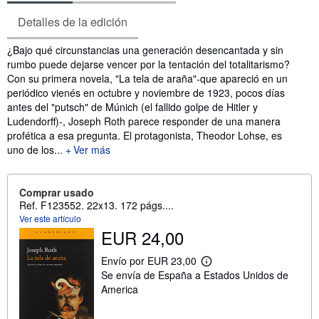
Detalles de la edición
Sinopsis
¿Bajo qué circunstancias una generación desencantada y sin
rumbo puede dejarse vencer por la tentación del totalitarismo?
Con su primera novela, "La tela de araña"-que apareció en un
periódico vienés en octubre y noviembre de 1923, pocos días
antes del "putsch" de Múnich (el fallido golpe de Hitler y
Ludendorff)-, Joseph Roth parece responder de una manera
profética a esa pregunta. El protagonista, Theodor Lohse, es
uno de los...
Ver más
Comprar usado
Ref. F123552. 22x13. 172 págs....
Ver este artículo
EUR 24,00
Envío por EUR 23,00
M
Se envía de España a Estados Unidos de
á
s
America
i
n