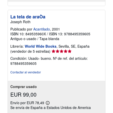
La tela de araÒa
Joseph Roth
Publicado por
Acantilado
, 2001
ISBN 10: 849535960X
/
ISBN 13: 9788495359605
Antiguo o usado
/
Tapa blanda
Librería:
World Wide Books
, Sevilla, SE, España
Calificación
(vendedor de 5 estrellas)
del
Condición: Usado- bueno.
Nº de ref. del artículo:
vendedor:
9788495359605
5
de
Contactar al vendedor
5
estrellas
Comprar usado
EUR 99,00
Envío por EUR 78,49
Más
Se envía de España a Estados Unidos de America
información
sobre