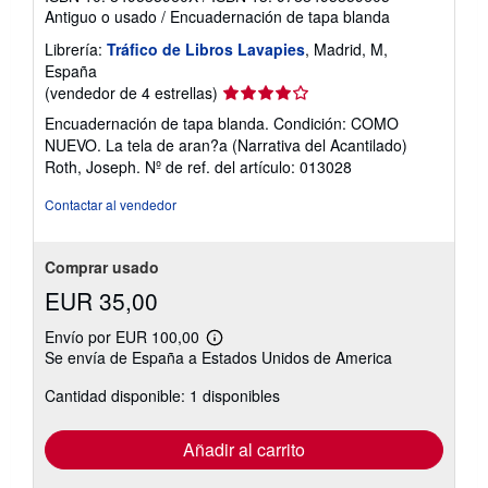
Antiguo o usado
/
Encuadernación de tapa blanda
Librería:
Tráfico de Libros Lavapies
, Madrid, M,
España
Calificación
(vendedor de 4 estrellas)
del
Encuadernación de tapa blanda. Condición: COMO
vendedor:
NUEVO. La tela de aran?a (Narrativa del Acantilado)
4
Roth, Joseph.
Nº de ref. del artículo: 013028
de
5
Contactar al vendedor
estrellas
Comprar usado
EUR 35,00
Envío por EUR 100,00
Más
Se envía de España a Estados Unidos de America
información
sobre
Cantidad disponible: 1 disponibles
las
tarifas
de
envío
Añadir al carrito