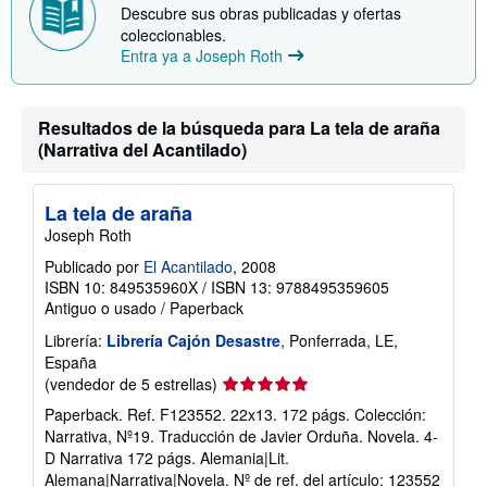
o
Descubre sus obras publicadas y ofertas
coleccionables.
Entra ya a Joseph Roth
Resultados de la búsqueda para La tela de araña
(Narrativa del Acantilado)
La tela de araña
Joseph Roth
Publicado por
El Acantilado
, 2008
ISBN 10: 849535960X
/
ISBN 13: 9788495359605
Antiguo o usado
/
Paperback
Librería:
Librería Cajón Desastre
, Ponferrada, LE,
España
Calificación
(vendedor de 5 estrellas)
del
Paperback. Ref. F123552. 22x13. 172 págs. Colección:
vendedor:
Narrativa, Nº19. Traducción de Javier Orduña. Novela. 4-
5
D Narrativa 172 págs. Alemania|Lit.
de
Alemana|Narrativa|Novela.
Nº de ref. del artículo: 123552