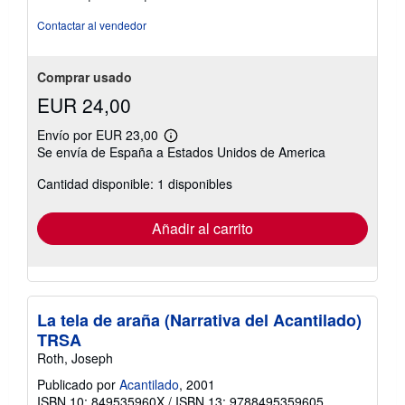
5
estrellas
Contactar al vendedor
Comprar usado
EUR 24,00
Envío por EUR 23,00
Más
Se envía de España a Estados Unidos de America
información
sobre
Cantidad disponible: 1 disponibles
las
tarifas
de
envío
Añadir al carrito
La tela de araña (Narrativa del Acantilado)
TRSA
Roth, Joseph
Publicado por
Acantilado
, 2001
ISBN 10: 849535960X
/
ISBN 13: 9788495359605