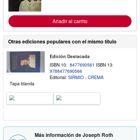
f
o
r
m
a
Añadir al carrito
c
i
ó
n
Otras ediciones populares con el mismo título
s
o
b
Edición Destacada
r
e
ISBN 10:
8477690561
ISBN 13:
l
9788477690566
a
s
Editorial:
SIRMIO - CREMA
t
Tapa blanda
a
r
i
f
a
s
d
e
e
n
v
Más información de Joseph Roth
í